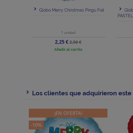
Globo Merry Christmas Pingu Foil
Glo
PASTE
1 unidad
Precio
Precio
2,25 €
2,50 €
base
Añadir al carrito
Los clientes que adquirieron est
¡EN OFERTA!
-10%