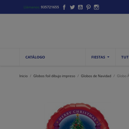
Facebook
Twitter
YouTube
Pinterest
Instagram
Llámanos:
935721655
CATÁLOGO
FIESTAS
TUT
Inicio
Globos foil dibujo impreso
Globos de Navidad
Globo Á