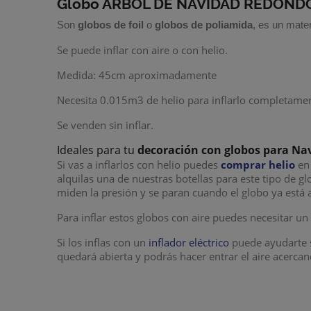
Globo ÁRBOL DE NAVIDAD REDOND
Son
globos de foil
o
globos de poliamida
, es un mater
Se puede inflar con aire o con helio.
Medida: 45cm aproximadamente
Necesita 0.015m3 de helio para inflarlo completament
Se venden sin inflar.
Ideales para tu
decoración con globos
para Na
Si vas a inflarlos con helio puedes
comprar helio
en 
alquilas una de nuestras botellas para este tipo de g
miden la presión y se paran cuando el globo ya está 
Para inflar estos globos con aire puedes necesitar u
Si los inflas con un
inflador eléctrico
puede ayudarte s
quedará abierta y podrás hacer entrar el aire acerca