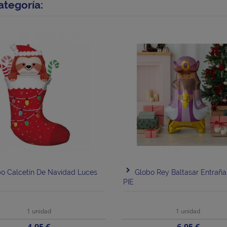
ategoría:
o Calcetín De Navidad Luces
Globo Rey Baltasar Entrañ
PIE
1 unidad
1 unidad
Precio
Precio