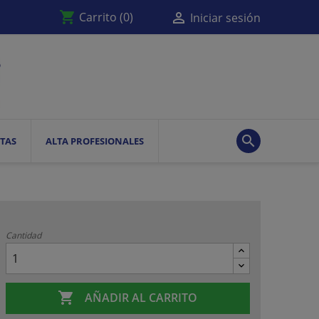
shopping_cart

Carrito
(0)
Iniciar sesión

TAS
ALTA PROFESIONALES
Cantidad

AÑADIR AL CARRITO