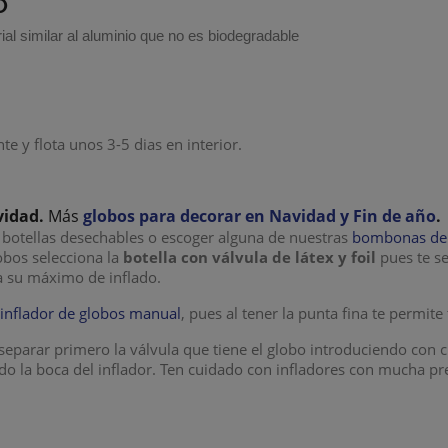
O
ial similar al aluminio que no es biodegradable
e y flota unos 3-5 dias en interior.
vidad.
Más
globos para decorar en Navidad y Fin de año
.
botellas desechables o escoger alguna de nuestras
bombonas de h
lobos selecciona la
botella con válvula de látex y foil
pues te s
a su máximo de inflado.
n
inflador de globos manual
, pues al tener la punta fina te permite
eparar primero la válvula que tiene el globo introduciendo con c
ndo la boca del inflador. Ten cuidado con infladores con mucha p