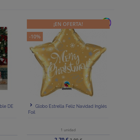
add
¡EN OFERTA!
-10%
able DE
Globo Estrella Feliz Navidad Inglés
Foil
1 unidad
Precio
Precio
2,70 €
3,00 €