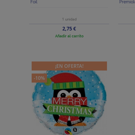
Foil
Premiol
1 unidad
Precio
2,75 €
Añadir al carrito
¡EN OFERTA!
-10%