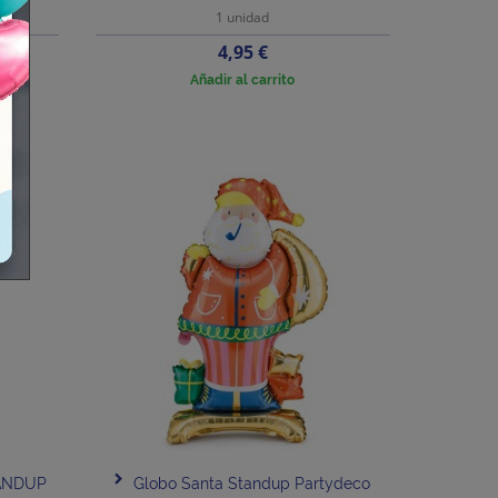
1 unidad
Precio
4,95 €
Añadir al carrito
TANDUP
Globo Santa Standup Partydeco