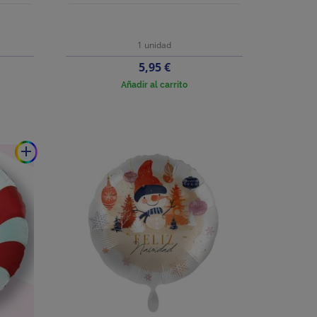
1 unidad
Precio
5,95 €
Añadir al carrito
add