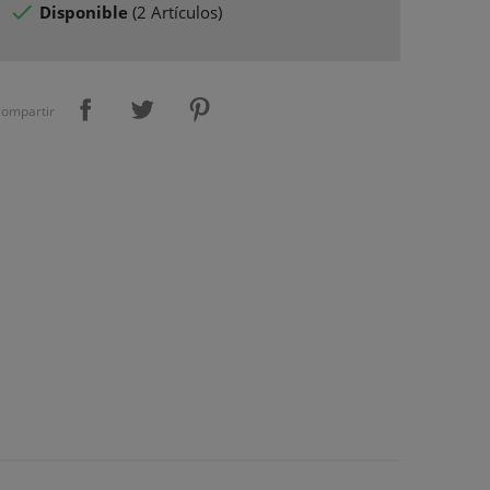

Disponible
(
2 Artículos
)
ompartir