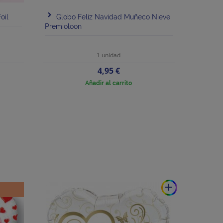
oil
Globo Feliz Navidad Muñeco Nieve
Premioloon
1 unidad
Precio
4,95 €
Añadir al carrito
add