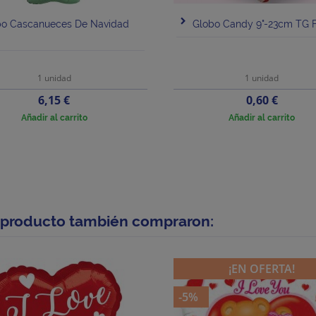
bo Cascanueces De Navidad
Globo Candy 9"-23cm TG F
L
1 unidad
1 unidad
Precio
Precio
6,15 €
0,60 €
Añadir al carrito
Añadir al carrito
e producto también compraron:
¡EN OFERTA!
-5%