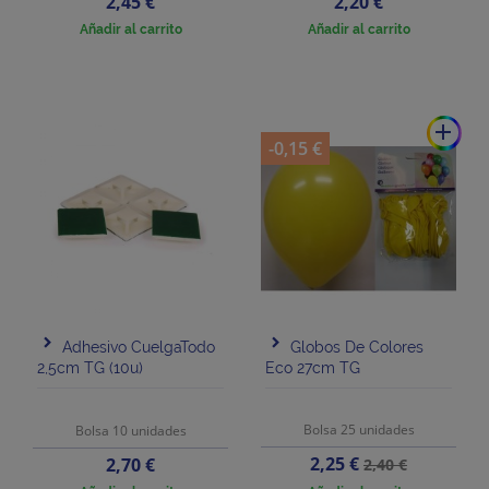
Precio
Precio
2,45 €
2,20 €
Añadir al carrito
Añadir al carrito
add
-0,15 €
Adhesivo CuelgaTodo
Globos De Colores
2,5cm TG (10u)
Eco 27cm TG
Bolsa 25 unidades
Bolsa 10 unidades
Precio
Precio
Precio
2,25 €
2,70 €
2,40 €
base