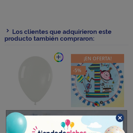
Los clientes que adquirieron este
producto también compraron:
add
¡EN OFERTA!
-5%
Globos Colores Cristal
Globo 1 Año Rachel
12"-29cm Sempertex
Mono Foil