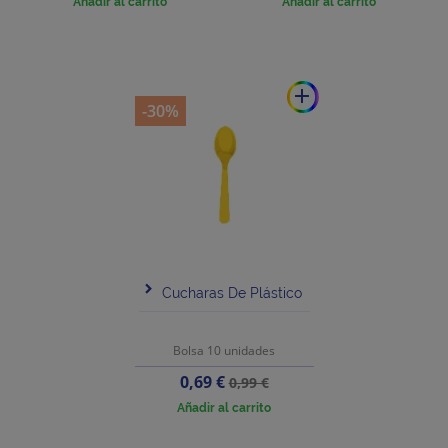
Añadir al carrito
Añadir al carrito
add
-30%
Cucharas De Plástico
Bolsa 10 unidades
Precio
Precio
0,69 €
0,99 €
base
Añadir al carrito