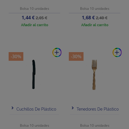
Bolsa 10 unidades
Bolsa 10 unidades
Precio
Precio
Precio
Precio
1,44 €
1,68 €
2,05 €
2,40 €
base
base
Añadir al carrito
Añadir al carrito
add
add
-30%
-30%
Cuchillos De Plástico
Tenedores De Plástico
Bolsa 10 unidades
Bolsa 10 unidades