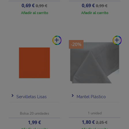
Precio
Precio
Precio
Precio
0,69 €
0,69 €
0,99 €
0,99 €
base
base
Añadir al carrito
Añadir al carrito
add
add
-20%
Servilletas Lisas
Mantel Plástico
1 unidad
Bolsa 20 unidades
Precio
Precio
Precio
1,80 €
1,99 €
2,25 €
base