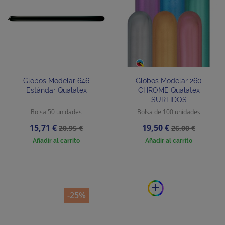
Globos Modelar 646
Globos Modelar 260
Estándar Qualatex
CHROME Qualatex
SURTIDOS
Bolsa 50 unidades
Bolsa de 100 unidades
Precio
Precio
Precio
Precio
15,71 €
19,50 €
20,95 €
26,00 €
base
base
Añadir al carrito
Añadir al carrito
add
-25%