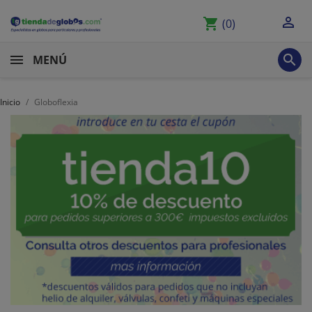

shopping_cart
(0)

MENÚ
Inicio
Globoflexia