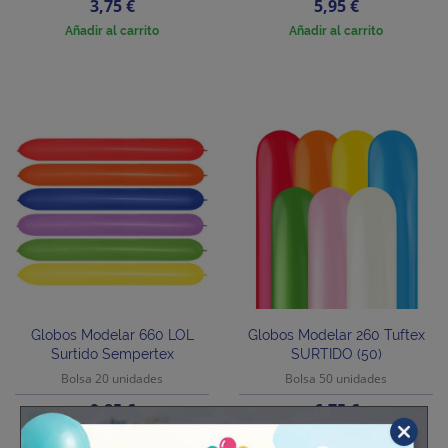
Precio
Precio
3,75 €
5,95 €
Añadir al carrito
Añadir al carrito
Globos Modelar 660 LOL
Globos Modelar 260 Tuftex
Surtido Sempertex
SURTIDO (50)
Bolsa 20 unidades
Bolsa 50 unidades
Precio
Precio
9,85 €
6,75 €
Añadir al carrito
Añadir al carrito