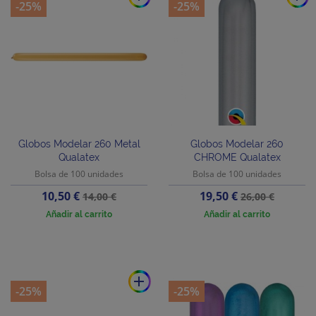
-25%
-25%
Globos Modelar 260 Metal
Globos Modelar 260
Qualatex
CHROME Qualatex
Bolsa de 100 unidades
Bolsa de 100 unidades
Precio
Precio
Precio
Precio
10,50 €
19,50 €
14,00 €
26,00 €
base
base
Añadir al carrito
Añadir al carrito
add
-25%
-25%