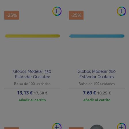
add
add
-25%
-25%
Globos Modelar 350
Globos Modelar 260
Estándar Qualatex
Estándar Qualatex
Bolsa de 100 unidades
Bolsa de 100 unidades
Precio
Precio
Precio
Precio
13,13 €
7,69 €
17,50 €
10,25 €
base
base
Añadir al carrito
Añadir al carrito
add
add