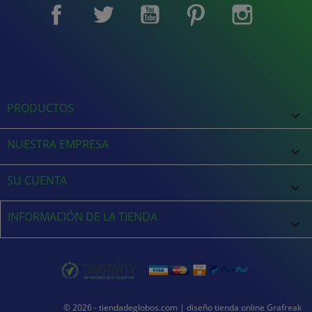
Facebook
Twitter
YouTube
Pinterest
Instagram
PRODUCTOS

NUESTRA EMPRESA

SU CUENTA

INFORMACIÓN DE LA TIENDA
keyboard_arrow_down
© 2026 - tiendadeglobos.com |
diseño tienda online
Grafreak