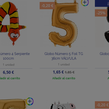
add
-0,20 €
-25%
úmero 4 Serpiente
Globo Número 5 Foil TG
Globo
100cm
36cm VÁLVULA
1 unidad
1 unidad
Precio
Precio
Precio
1,65 €
6,50 €
1,85 €
base
adir al carrito
Añadir al carrito
A
add
-0,20 €