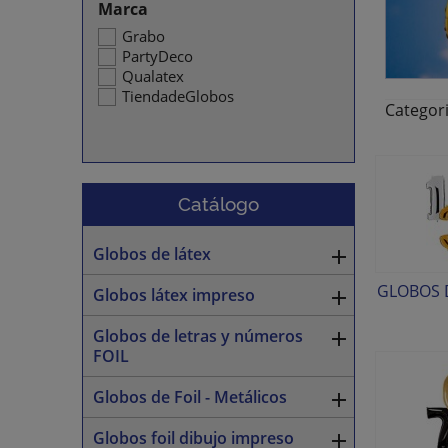
Marca
Grabo
PartyDeco
Qualatex
TiendadeGlobos
Categor
Catálogo
Globos de látex

GLOBOS D
Globos látex impreso

Globos de letras y números

FOIL
Globos de Foil - Metálicos

Globos foil dibujo impreso
