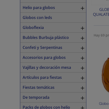
Helio para globos

GLOB
QUALATEX
Globos con leds
Globoflexia

Hay 69 p
Bubbles Burbuja plástico

Confeti y Serpentinas

Accesorios para globos

Vajillas y decoración mesa

Artículos para fiestas

Fiestas temáticas

De temporada

Globo
Packs de globos con helio
