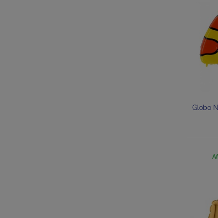
Globo N
Añ