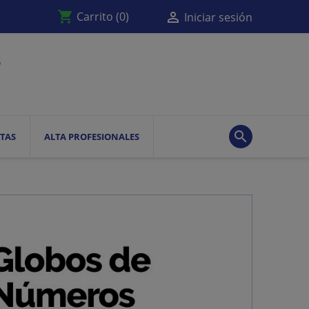
shopping_cart

Carrito
(0)
Iniciar sesión

TAS
ALTA PROFESIONALES