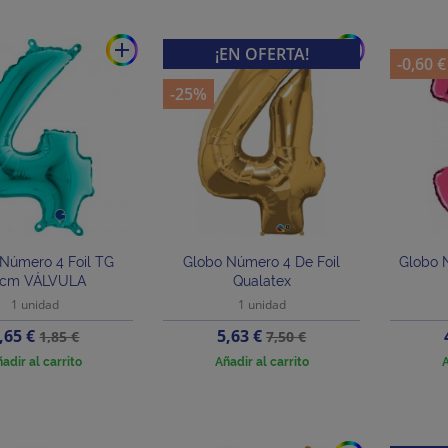
add
add
¡EN OFERTA!
-0,60 €
-25%
Número 4 Foil TG
Globo Número 4 De Foil
Globo 
6cm VÁLVULA
Qualatex
1 unidad
1 unidad
recio
Precio
Precio
Precio
,65 €
5,63 €
1,85 €
7,50 €
base
base
adir al carrito
Añadir al carrito
A