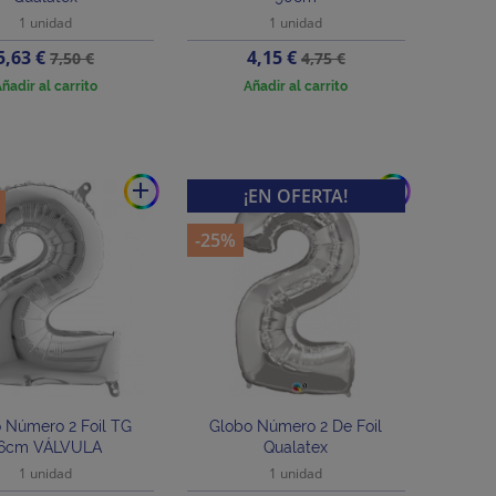
1 unidad
1 unidad
Precio
Precio
Precio
Precio
5,63 €
4,15 €
7,50 €
4,75 €
base
base
ñadir al carrito
Añadir al carrito
add
add
¡EN OFERTA!
-25%
 Número 2 Foil TG
Globo Número 2 De Foil
6cm VÁLVULA
Qualatex
1 unidad
1 unidad