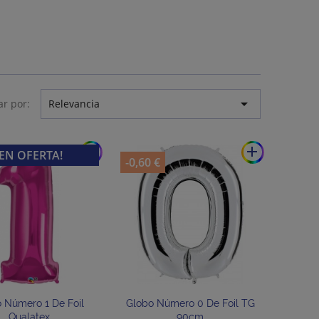

r por:
Relevancia
add
add
¡EN OFERTA!
-0,60 €
 Número 1 De Foil
Globo Número 0 De Foil TG
Qualatex
90cm