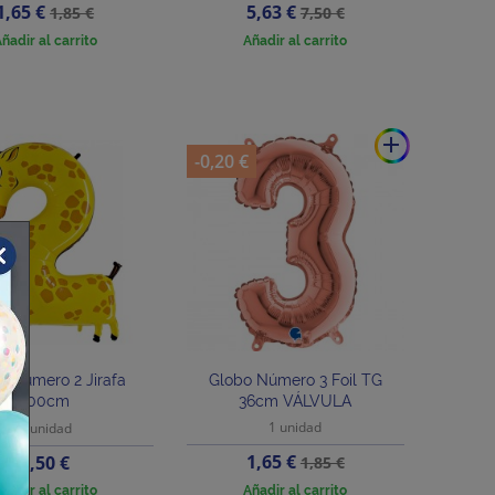
Precio
Precio
Precio
Precio
1,65 €
5,63 €
1,85 €
7,50 €
base
base
ñadir al carrito
Añadir al carrito
add
-0,20 €
o Número 2 Jirafa
Globo Número 3 Foil TG
100cm
36cm VÁLVULA
1 unidad
1 unidad
Precio
Precio
Precio
1,65 €
6,50 €
1,85 €
base
ñadir al carrito
Añadir al carrito