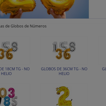
ias de Globos de Números
E 18CM TG - NO
GLOBOS DE 36CM TG - NO
G
HELIO
HELIO