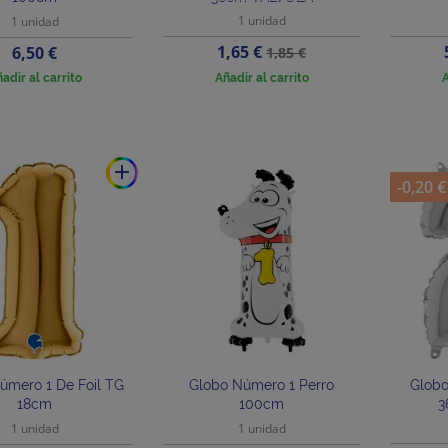
1 unidad
1 unidad
Precio
Precio
Precio
1,65 €
6,50 €
1,85 €
base
adir al carrito
Añadir al carrito
A
add
-0,20 €
úmero 1 De Foil TG
Globo Número 1 Perro
Globo
18cm
100cm
3
1 unidad
1 unidad