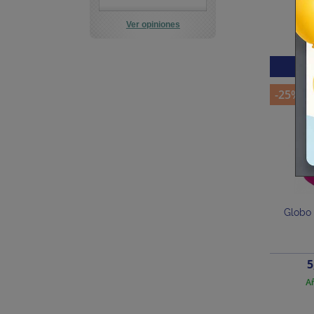
Ver opiniones
¡
-25%
Globo 
P
5
Añ