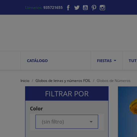
Facebook
Twitter
YouTube
Pinterest
Instagram
Llámanos:
935721655
CATÁLOGO
FIESTAS
TUT
Inicio
Globos de letras y números FOIL
Globos de Números
FILTRAR POR
Color

(sin filtro)