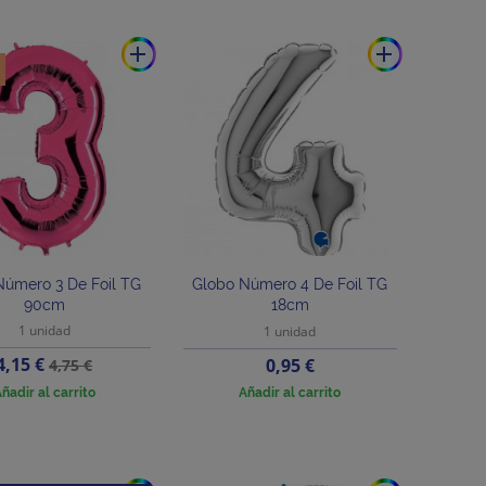
add
add
Número 3 De Foil TG
Globo Número 4 De Foil TG
90cm
18cm
1 unidad
1 unidad
Precio
Precio
4,15 €
Precio
0,95 €
4,75 €
base
ñadir al carrito
Añadir al carrito