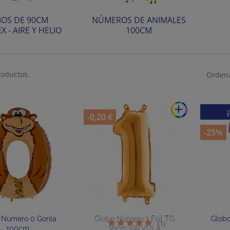
OS DE 90CM
NÚMEROS DE ANIMALES
 - AIRE Y HELIO
100CM
roductos.
Ordena
add
-0,20 €
-25%
 Número 0 Gorila
Globo Número 1 Foil TG
Globo
(1)
100cm
36cm VÁLVULA