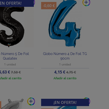
add
add
¡EN OFERTA!
-0,60 €
 Número 5 De Foil
Globo Número 4 De Foil TG
Qualatex
90cm
1 unidad
1 unidad
Precio
Precio
Precio
Precio
5,63 €
4,15 €
7,50 €
4,75 €
base
base
ñadir al carrito
Añadir al carrito
add
add
¡EN OFERTA!