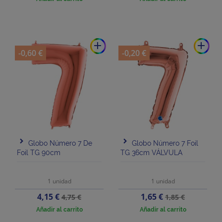
add
add
-0,60 €
-0,20 €
Globo Número 7 De
Globo Número 7 Foil
Foil TG 90cm
TG 36cm VÁLVULA
1 unidad
1 unidad
Precio
Precio
Precio
Precio
4,15 €
1,65 €
4,75 €
1,85 €
base
base
Añadir al carrito
Añadir al carrito