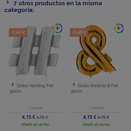
7 otros productos en la misma
categoría:
add
add
-0,60 €
-0,60 €
Globo Hashtag Foil
Globo Símbolo & Foil
90cm
90cm
1 unidad
1 unidad
Precio
Precio
Precio
Precio
4,15 €
4,15 €
4,75 €
4,75 €
base
base
Añadir al carrito
Añadir al carrito