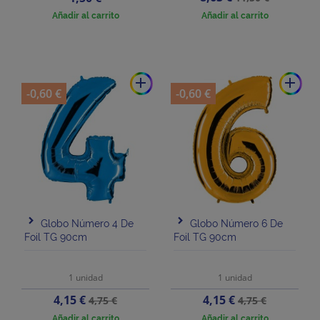
base
Añadir al carrito
Añadir al carrito
add
add
-0,60 €
-0,60 €
Globo Número 4 De
Globo Número 6 De
Foil TG 90cm
Foil TG 90cm
1 unidad
1 unidad
Precio
Precio
Precio
Precio
4,15 €
4,15 €
4,75 €
4,75 €
base
base
Añadir al carrito
Añadir al carrito