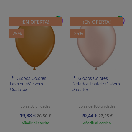
add
add
¡EN OFERTA!
¡EN OFERTA!
-25%
-25%
Globos Colores
Globos Colores
Fashion 16"-42cm
Perlados Pastel 11"-28cm
Qualatex
Qualatex
Bolsa 50 unidades
Bolsa de 100 unidades
Precio
Precio
Precio
Precio
19,88 €
20,44 €
26,50 €
27,25 €
base
base
Añadir al carrito
Añadir al carrito