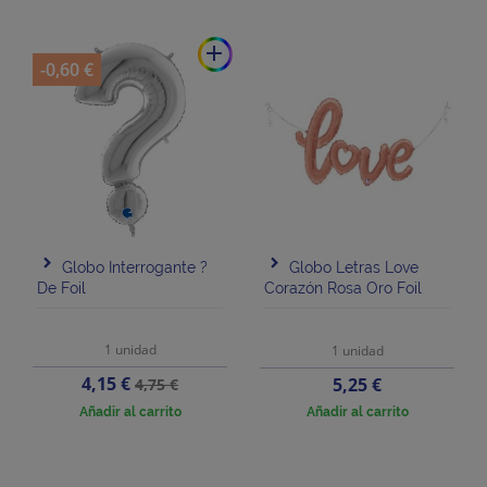
add
-0,60 €
Globo Interrogante ?
Globo Letras Love
De Foil
Corazón Rosa Oro Foil
1 unidad
1 unidad
Precio
Precio
4,15 €
Precio
5,25 €
4,75 €
base
Añadir al carrito
Añadir al carrito