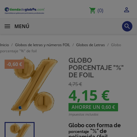

shopping_cart
(0)

MENÚ
Inicio
Globos de letras y números FOIL
Globos de Letras
Globo
porcentaje "%" de foil
GLOBO
-0,60 €
PORCENTAJE "%"
DE FOIL
4,75 €
4,15 €
AHORRE UN 0,60 €
Impuestos incluidos
Globo con forma de
"%" de
porcentaje
poliamida/foil.