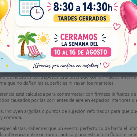
a gama de productos permite coordinar el contrapeso con la palet
as y corazones de foil
:
Pesos con formas geométricas brillantes en t
n, aniversarios y fiestas infantiles.
as metalizadas (Fringed weights):
Los clásicos flecos brillantes de
ación. Tienen una excelente capacidad de retención para soportar 
e yute y rafia natural:
La alternativa perfecta para bodas
vintage
bado artesanal y discreto
temáticos
y de figuras:
Formas divertidas que se camuflan perfect
ndo un extra de dinamismo a ras de suelo.
idad de carga y calidad profesional
no de nuestros contrapesos está diseñado con un núcleo interno 
ama que no dañan las superficies ni rayan los manteles.
istencia está calculada para contrarrestar con firmeza la fuerza d
dos causados por las corrientes de aire en espacios interiores o e
, incluyen argollas o puntos de sujeción reforzados para que pue
 y cómoda.
specialistas, sabemos que un evento perfecto cuida hasta el últim
la diferencia entre un ramo caótico y una estructura flotante simét