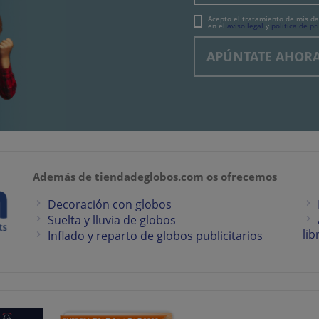
Acepto el tratamiento de mis da
en el
aviso legal
y
política de pr
Además de tiendadeglobos.com os ofrecemos
Decoración con globos
Suelta y lluvia de globos
lib
Inflado y reparto de globos publicitarios