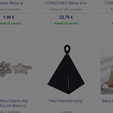
tidos (bolsa 4)
CORAZONES (bolsa 100)
CORA
lsa 4 unidades
Bolsa de 100 unidades
B
Precio
Precio
1,90 €
22,75 €
adir al carrito
Añadir al carrito
A
Para Globos 16gr
Peso Pirámide 150gr
Bolsa 
ELLAS (bolsa 5)
lsa 5 unidades
1 unidad