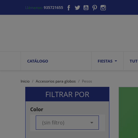
Facebook
Twitter
YouTube
Pinterest
Instagram
Llámanos:
935721655
CATÁLOGO
FIESTAS
TUT
Inicio
Accesorios para globos
Pesos
FILTRAR POR
Color

(sin filtro)