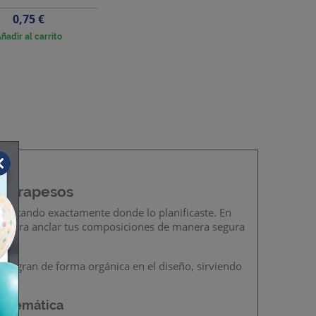
Precio
0,75 €
ñadir al carrito
ontrapesos
 flotando exactamente donde lo planificaste. En
cta para anclar tus composiciones de manera segura
integran de forma orgánica en el diseño, sirviendo
u temática