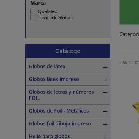
Marca
Qualatex
TiendadeGlobos
Categor
Catálogo
Hay 11 p
Globos de látex

Globos látex impreso

Globos de letras y números

FOIL
Globos de Foil - Metálicos

Globos foil dibujo impreso

Helio para globos
