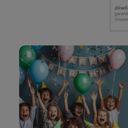
¡Diseñ
garanti
rincon