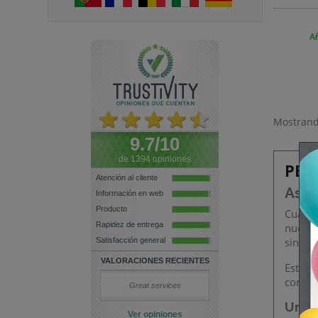
Añ
Mostrando
9.7/10
de 1394 opiniones
PES
Atención al cliente
Aseg
Información en web
Producto
Cuando
Rapidez de entrega
nuestr
sin sac
Satisfacción general
VALORACIONES RECIENTES
Estos 
como l
Great services
Una v
Ver opiniones