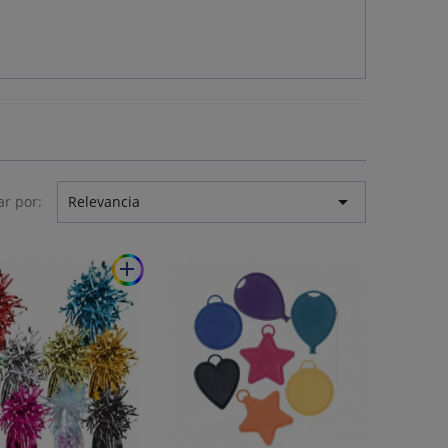

r por:
Relevancia
add