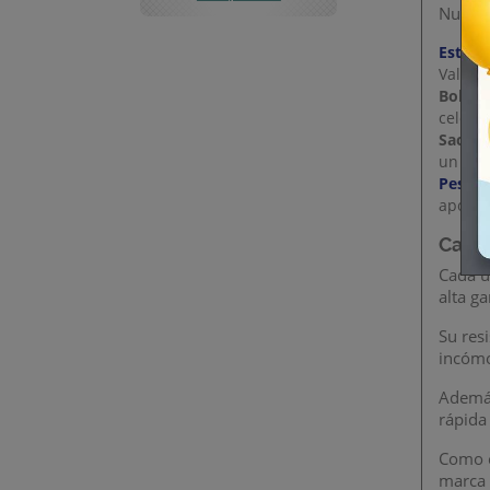
Nuestr
Estrell
Valentí
Bolsit
celebr
Sacos d
un aca
Pesos 
aporta
Capac
Cada u
alta g
Su res
incómo
Además
rápida
Como e
marca 