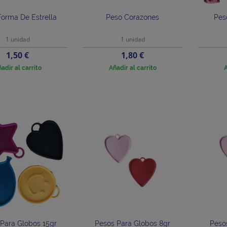
orma De Estrella
Peso Corazones
Pes
1 unidad
1 unidad
Precio
Precio
1,50 €
1,80 €
adir al carrito
Añadir al carrito
A
Para Globos 15gr
Pesos Para Globos 8gr
Peso