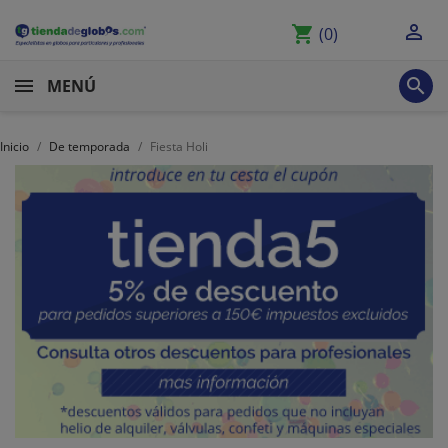

shopping_cart
(0)

MENÚ
Inicio
De temporada
Fiesta Holi