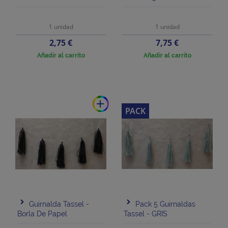
1 unidad
1 unidad
Precio
Precio
2,75 €
7,75 €
Añadir al carrito
Añadir al carrito
add
PACK
Guirnalda Tassel -
Pack 5 Guirnaldas
Borla De Papel
Tassel - GRIS