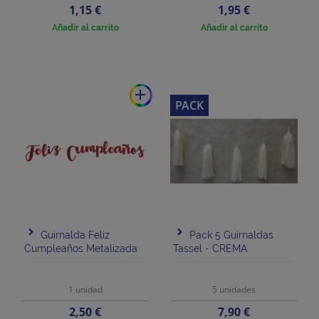
Precio
Precio
1,15 €
1,95 €
Añadir al carrito
Añadir al carrito
add
PACK
Guirnalda Feliz
Pack 5 Guirnaldas
Cumpleaños Metalizada
Tassel - CREMA
1 unidad
5 unidades
Precio
Precio
2,50 €
7,90 €