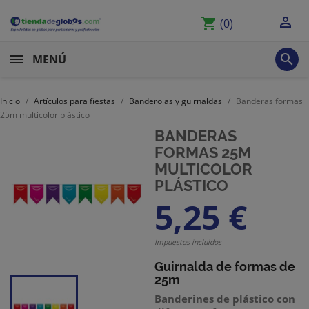

shopping_cart
(0)

MENÚ
Inicio
Artículos para fiestas
Banderolas y guirnaldas
Banderas formas
25m multicolor plástico
BANDERAS
FORMAS 25M
MULTICOLOR
PLÁSTICO
5,25 €
Impuestos incluidos
Guirnalda de formas de
25m
Banderines
de plástico
con