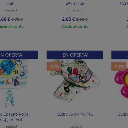
Foil
45cm Foil
Cor
1 unidad
1 unidad
recio
Precio
Precio
Precio
,66 €
2,85 €
1,75 €
3,00 €
base
base
adir al carrito
Añadir al carrito
A
EN OFERTA!
¡EN OFERTA!
-10%
-10%
o Es Niño Ropa
Globo Avión 3D Foil
Globo
8"-45cm Foil
1 unidad
1 unidad