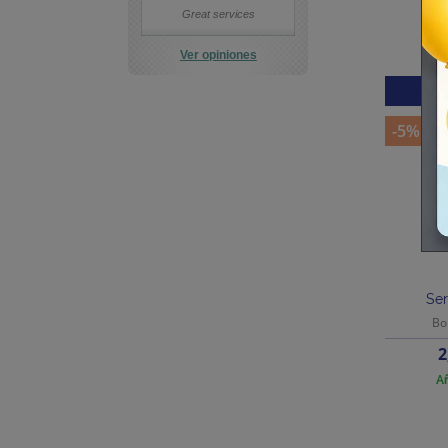
Great services
Ver opiniones
¡
-5%
Ser
Bo
P
2
Añ