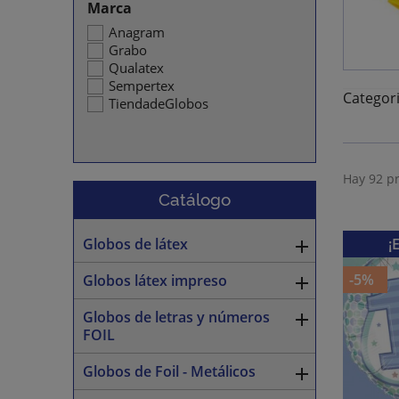
Marca
Anagram
Grabo
Qualatex
Sempertex
Categori
TiendadeGlobos
Hay 92 p
Catálogo
Globos de látex
¡

-5%
Globos látex impreso

Globos de letras y números

FOIL
Globos de Foil - Metálicos
