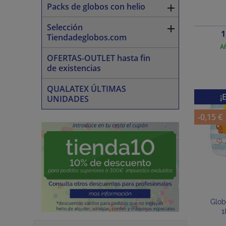
Packs de globos con helio

Selección

P
1
Tiendadeglobos.com
Añ
OFERTAS-OUTLET hasta fin
de existencias
QUALATEX ÚLTIMAS
¡
UNIDADES
-0,15 €
Glob
1