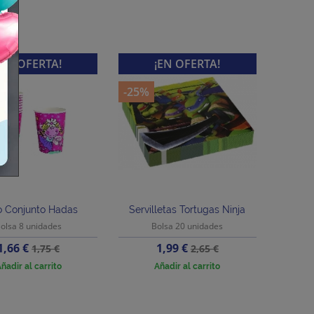
¡EN OFERTA!
¡EN OFERTA!
-25%
o Conjunto Hadas
Servilletas Tortugas Ninja
olsa 8 unidades
Bolsa 20 unidades
Precio
Precio
Precio
Precio
1,66 €
1,99 €
1,75 €
2,65 €
base
base
ñadir al carrito
Añadir al carrito