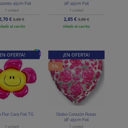
azones 45cm Foil
18"-45cm Foil
1 unidad
1 unidad
Precio
Precio
Precio
Precio
2,70 €
2,85 €
3,00 €
3,00 €
base
base
ñadir al carrito
Añadir al carrito
add
¡EN OFERTA!
¡EN OFERTA!
-5%
 Flor Cara Foil TG
Globo Corazón Rosas
18"-45cm Foil
1 unidad
1 unidad