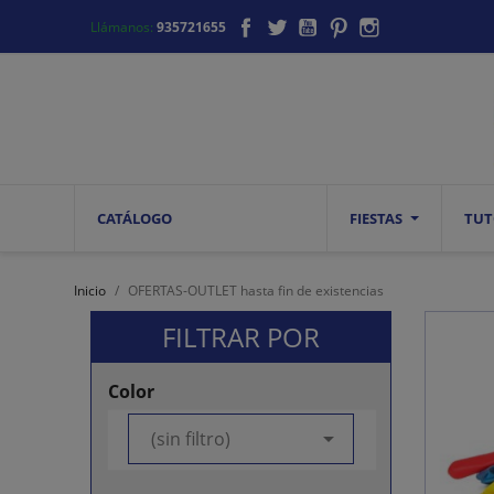
Facebook
Twitter
YouTube
Pinterest
Instagram
Llámanos:
935721655
CATÁLOGO
FIESTAS
TUT
Inicio
OFERTAS-OUTLET hasta fin de existencias
FILTRAR POR
Color

(sin filtro)