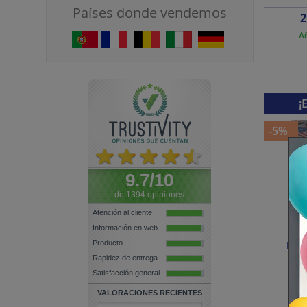
Países donde vendemos
P
2
Añ
¡
-5%
9.7/10
de 1394 opiniones
Atención al cliente
Información en web
Producto
Mant
Rapidez de entrega
Satisfacción general
P
3
VALORACIONES RECIENTES
Añ