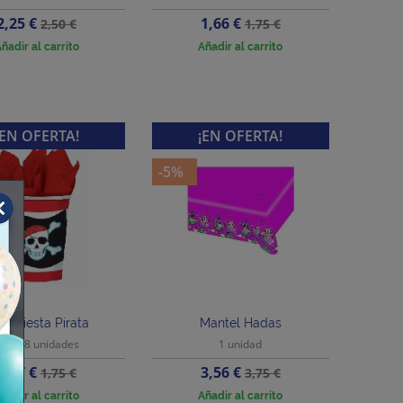
Precio
Precio
Precio
Precio
2,25 €
1,66 €
2,50 €
1,75 €
base
base
ñadir al carrito
Añadir al carrito
¡EN OFERTA!
¡EN OFERTA!
-5%
so Fiesta Pirata
Mantel Hadas
olsa 8 unidades
1 unidad
Precio
Precio
Precio
Precio
1,67 €
3,56 €
1,75 €
3,75 €
base
base
ñadir al carrito
Añadir al carrito