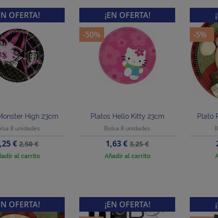
EN OFERTA!
¡EN OFERTA!
-50%
-5%
Monster High 23cm
Platos Hello Kitty 23cm
Plato
lsa 8 unidades
Bolsa 8 unidades
B
recio
Precio
Precio
Precio
,25 €
1,63 €
2,50 €
3,25 €
base
base
adir al carrito
Añadir al carrito
A
EN OFERTA!
¡EN OFERTA!