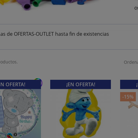
as de OFERTAS-OUTLET hasta fin de existencias
roductos.
Ordena
add
EN OFERTA!
¡EN OFERTA!
-15%