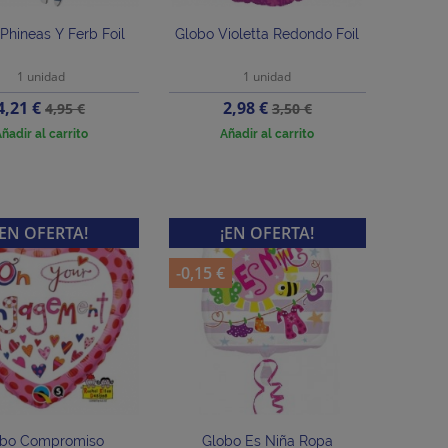
Phineas Y Ferb Foil
Globo Violetta Redondo Foil
1 unidad
1 unidad
Precio
Precio
Precio
Precio
4,21 €
2,98 €
4,95 €
3,50 €
base
base
ñadir al carrito
Añadir al carrito
¡EN OFERTA!
¡EN OFERTA!
-0,15 €
obo Compromiso
Globo Es Niña Ropa