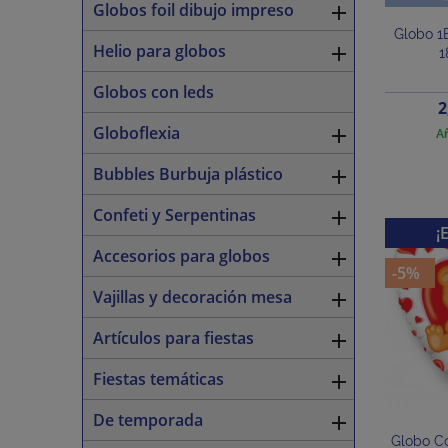
Globos foil dibujo impreso

Globo 
Helio para globos

1
Globos con leds
P
2
Globoflexia

Añ
Bubbles Burbuja plástico

Confeti y Serpentinas

¡
Accesorios para globos

-5%
Vajillas y decoración mesa

Artículos para fiestas

Fiestas temáticas

De temporada

Globo C