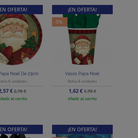
¡EN OFERTA!
¡EN OFERTA!
-5%
 Papa Noel De 23cm
Vasos Papa Noel
olsa 8 unidades
Bolsa 8 unidades
Precio
Precio
Precio
Precio
2,57 €
1,62 €
2,70 €
1,70 €
base
base
ñadir al carrito
Añadir al carrito
¡EN OFERTA!
¡EN OFERTA!