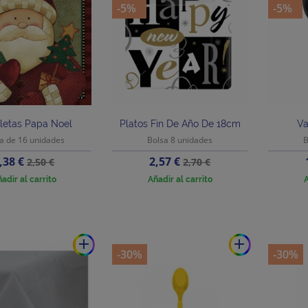
-5%
-5%
lletas Papa Noel
Platos Fin De Año De 18cm
Va
a de 16 unidades
Bolsa 8 unidades
B
recio
Precio
Precio
Precio
,38 €
2,57 €
2,50 €
2,70 €
base
base
adir al carrito
Añadir al carrito
A
add
add
-30%
-30%