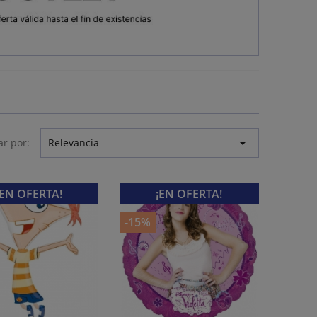

r por:
Relevancia
¡EN OFERTA!
¡EN OFERTA!
-15%