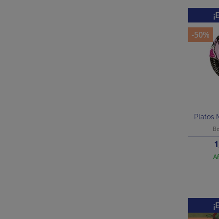
¡
-50%
Platos 
Bo
P
1
Añ
¡