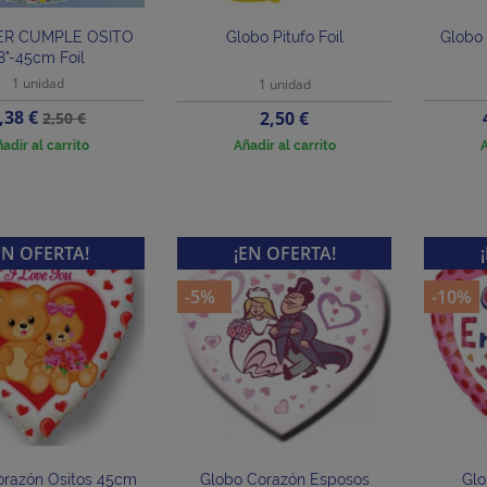
1ER CUMPLE OSITO
Globo Pitufo Foil
Globo 
8"-45cm Foil
1 unidad
1 unidad
recio
Precio
,38 €
Precio
2,50 €
2,50 €
base
adir al carrito
Añadir al carrito
A
EN OFERTA!
¡EN OFERTA!
-5%
-10%
orazón Ositos 45cm
Globo Corazón Esposos
Gl