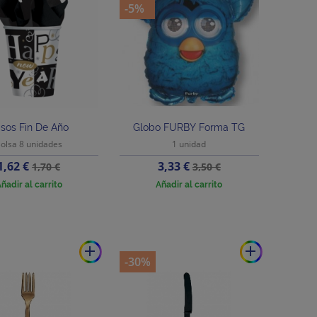
-5%
sos Fin De Año
Globo FURBY Forma TG
olsa 8 unidades
1 unidad
Precio
Precio
Precio
Precio
1,62 €
3,33 €
1,70 €
3,50 €
base
base
ñadir al carrito
Añadir al carrito
add
add
-30%