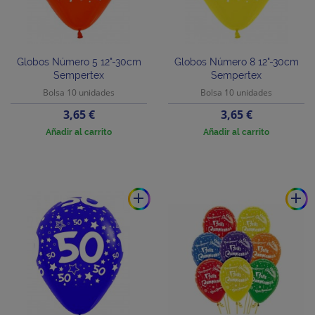
Globos Número 5 12"-30cm
Globos Número 8 12"-30cm
Sempertex
Sempertex
Bolsa 10 unidades
Bolsa 10 unidades
Precio
Precio
3,65 €
3,65 €
Añadir al carrito
Añadir al carrito
add
add