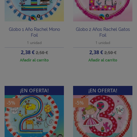
Globo 1 Año Rachel Mono
Globo 2 Años Rachel Gatos
Foil
Foil
1 unidad
1 unidad
Precio
Precio
Precio
Precio
2,38 €
2,38 €
2,50 €
2,50 €
base
base
Añadir al carrito
Añadir al carrito
¡EN OFERTA!
¡EN OFERTA!
-5%
-5%