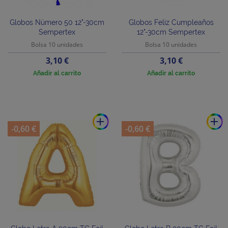
Globos Número 50 12"-30cm
Globos Feliz Cumpleaños
Sempertex
12"-30cm Sempertex
Bolsa 10 unidades
Bolsa 10 unidades
Precio
Precio
3,10 €
3,10 €
Añadir al carrito
Añadir al carrito
add
add
-0,60 €
-0,60 €