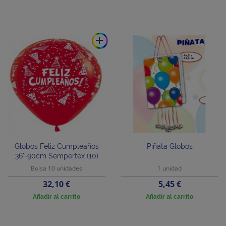
add
Globos Feliz Cumpleaños
Piñata Globos
36"-90cm Sempertex (10)
Bolsa 10 unidades
1 unidad
Precio
Precio
32,10 €
5,45 €
Añadir al carrito
Añadir al carrito