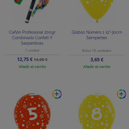
Cañón Profesional 200gr
Globos Número 1 12"-30cm
Combinado Confeti Y
Sempertex
Serpentinas
1 unidad
Bolsa 10 unidades
Precio
Precio
12,75 €
Precio
3,65 €
14,00 €
base
Añadir al carrito
Añadir al carrito
add
add