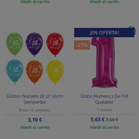
Añadir al carrito
Añadir al carrito
add
¡EN OFERTA!
-25%
Globos Número 18 12"-30cm
Globo Número 1 De Foil
Sempertex
Qualatex
1 unidad
Bolsa 10 unidades
Precio
Precio
Precio
5,63 €
3,10 €
7,50 €
base
Añadir al carrito
Añadir al carrito