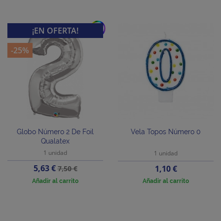
add
¡EN OFERTA!
-25%
Globo Número 2 De Foil
Vela Topos Número 0
Qualatex
1 unidad
1 unidad
Precio
Precio
5,63 €
Precio
1,10 €
7,50 €
base
Añadir al carrito
Añadir al carrito