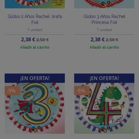
Globo 2 Años Rachel Jirafa
Globo 3 Años Rachel
Foil
Princesa Foil
1 unidad
1 unidad
Precio
Precio
Precio
Precio
2,38 €
2,38 €
2,50 €
2,50 €
base
base
Añadir al carrito
Añadir al carrito
¡EN OFERTA!
¡EN OFERTA!
-5%
-5%