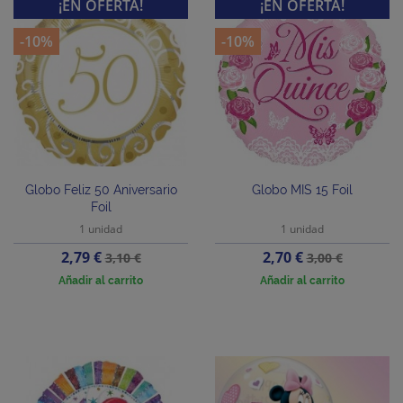
¡EN OFERTA!
¡EN OFERTA!
-10%
-10%
Globo Feliz 50 Aniversario
Globo MIS 15 Foil
Foil
1 unidad
1 unidad
Precio
Precio
Precio
Precio
2,79 €
2,70 €
3,10 €
3,00 €
base
base
Añadir al carrito
Añadir al carrito