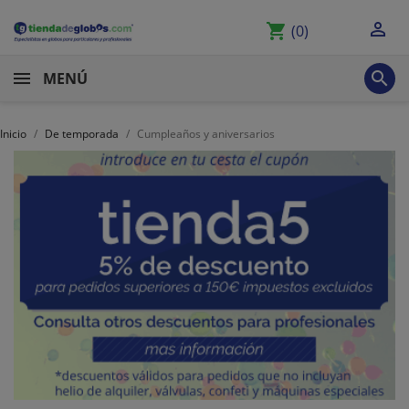

shopping_cart
(0)

MENÚ
Inicio
De temporada
Cumpleaños y aniversarios