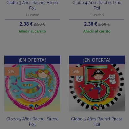
Globo 3 Años Rachel Heroe
Globo 4 Años Rachel Dino
Foil
Foil
1 unidad
1 unidad
Precio
Precio
Precio
Precio
2,38 €
2,38 €
2,50 €
2,50 €
base
base
Añadir al carrito
Añadir al carrito
¡EN OFERTA!
¡EN OFERTA!
-5%
-5%
Globo 5 Años Rachel Sirena
Globo 5 Años Rachel Pirata
Foil
Foil