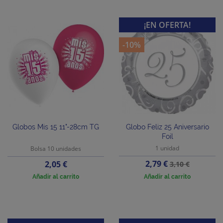
¡EN OFERTA!
-10%
Globos Mis 15 11"-28cm TG
Globo Feliz 25 Aniversario
Foil
1 unidad
Bolsa 10 unidades
Precio
Precio
Precio
2,79 €
2,05 €
3,10 €
base
Añadir al carrito
Añadir al carrito