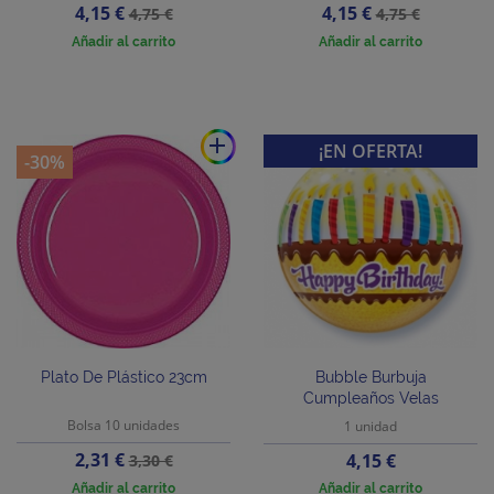
Precio
Precio
Precio
Precio
4,15 €
4,15 €
4,75 €
4,75 €
base
base
Añadir al carrito
Añadir al carrito
add
¡EN OFERTA!
-30%
Plato De Plástico 23cm
Bubble Burbuja
Cumpleaños Velas
Bolsa 10 unidades
1 unidad
Precio
Precio
2,31 €
Precio
4,15 €
3,30 €
base
Añadir al carrito
Añadir al carrito