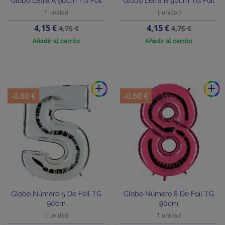
Globo Letra A 90cm TG Foil
Globo Letra B 90cm TG Foil
1 unidad
1 unidad
Precio
Precio
Precio
Precio
4,15 €
4,15 €
4,75 €
4,75 €
base
base
Añadir al carrito
Añadir al carrito
add
add
-0,60 €
-0,60 €
Globo Número 5 De Foil TG
Globo Número 8 De Foil TG
90cm
90cm
1 unidad
1 unidad