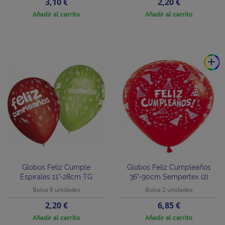
Precio
Precio
3,10 €
2,20 €
Añadir al carrito
Añadir al carrito
add
Globos Feliz Cumple
Globos Feliz Cumpleaños
Espirales 11"-28cm TG
36"-90cm Sempertex (2)
Bolsa 8 unidades
Bolsa 2 unidades
Precio
Precio
2,20 €
6,85 €
Añadir al carrito
Añadir al carrito