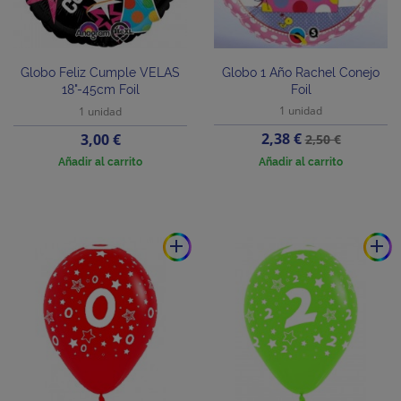
Globo Feliz Cumple VELAS
Globo 1 Año Rachel Conejo
18"-45cm Foil
Foil
1 unidad
1 unidad
Precio
Precio
Precio
2,38 €
3,00 €
2,50 €
base
Añadir al carrito
Añadir al carrito
add
add