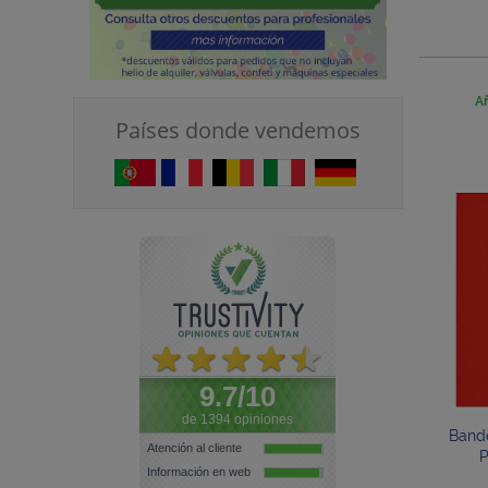
Añ
Países donde vendemos
9.7/10
de 1394 opiniones
Band
Atención al cliente
P
Información en web