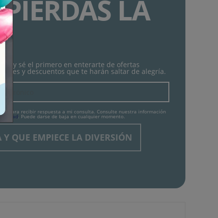
 PIERDAS LA
!
tín y sé el primero en enterarte de ofertas
lantes y descuentos que te harán saltar de alegría.
tos para recibir respuesta a mi consulta. Consulte nuestra información
ivacidad
. Puede darse de baja en cualquier momento.