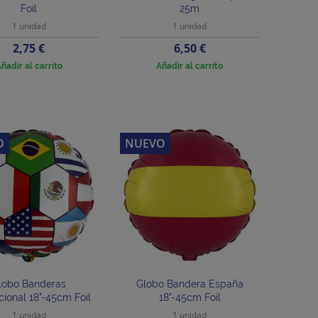
Foil
25m
1 unidad
1 unidad
Precio
Precio
2,75 €
6,50 €
ñadir al carrito
Añadir al carrito
O
NUEVO
lobo Banderas
Globo Bandera España
cional 18"-45cm Foil
18"-45cm Foil
1 unidad
1 unidad