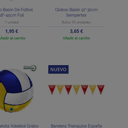
o Balón De Fútbol
Globos Balón 12"-30cm
18"-45cm Foil
Sempertex
1 unidad
Bolsa 10 unidades
Precio
Precio
1,95 €
3,65 €
ñadir al carrito
Añadir al carrito
NUEVO
elota Voleibol Grabo
Bandera Triángulos España