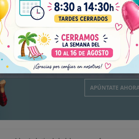
¡NO TE
FIESTA
Subscríbete a nuestro bole
explosivas, novedades bril
Acepto el tratamiento de mis da
en el
aviso legal
y
política de pr