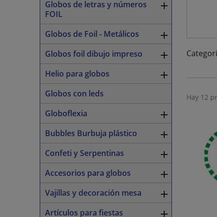
Globos de letras y números

FOIL
Globos de Foil - Metálicos

Categori
Globos foil dibujo impreso

Helio para globos

Globos con leds
Hay 12 p
Globoflexia

Bubbles Burbuja plástico

Confeti y Serpentinas

Accesorios para globos

Vajillas y decoración mesa

Artículos para fiestas
