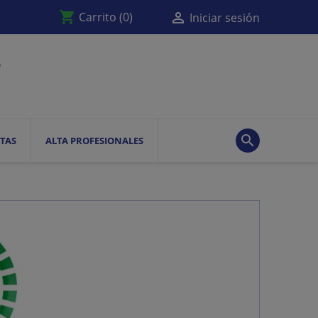
shopping_cart

Carrito
(0)
Iniciar sesión

TAS
ALTA PROFESIONALES