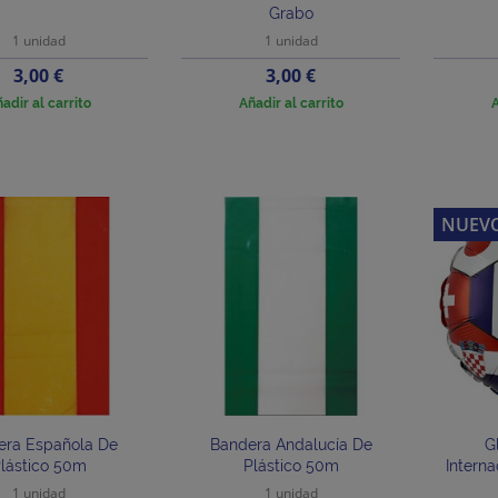
Grabo
1 unidad
1 unidad
Precio
Precio
3,00 €
3,00 €
adir al carrito
Añadir al carrito
A
NUEV
era Española De
Bandera Andalucía De
G
lástico 50m
Plástico 50m
Interna
1 unidad
1 unidad