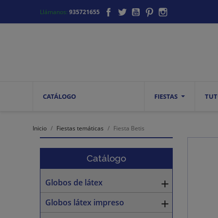
Facebook
Twitter
YouTube
Pinterest
Instagram
Llámanos:
935721655
CATÁLOGO
FIESTAS
TUT
Inicio
Fiestas temáticas
Fiesta Betis
Catálogo
Globos de látex

Globos látex impreso
