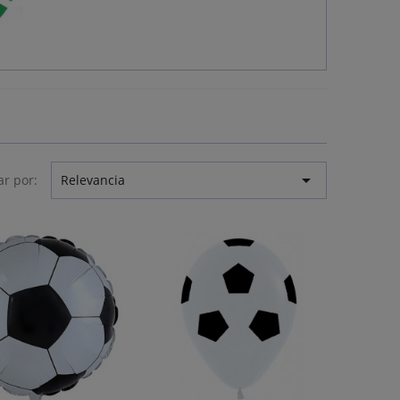

r por:
Relevancia