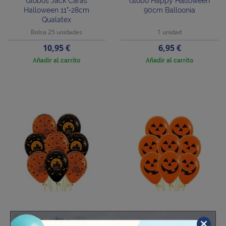
Globos Jack Caras
Globo Happy Halloween
Halloween 11"-28cm
90cm Balloonia
Qualatex
Bolsa 25 unidades
1 unidad
Precio
Precio
10,95 €
6,95 €
Añadir al carrito
Añadir al carrito
Globos Halloween Noche
Globos CALABAZA 12"
12" Sempertex
Sempertex