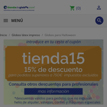

shopping_cart
(0)

MENÚ
Inicio
Globos látex impreso
Globos para Halloween