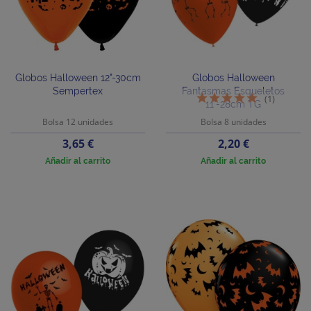
Globos Halloween 12"-30cm
Globos Halloween
Sempertex
Fantasmas Esqueletos
(1)
11"-28cm TG
Bolsa 12 unidades
Bolsa 8 unidades
Precio
Precio
3,65 €
2,20 €
Añadir al carrito
Añadir al carrito