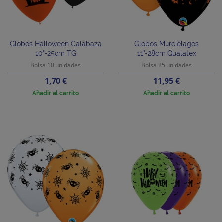
Globos Halloween Calabaza
Globos Murciélagos
10"-25cm TG
11"-28cm Qualatex
Bolsa 10 unidades
Bolsa 25 unidades
Precio
Precio
1,70 €
11,95 €
Añadir al carrito
Añadir al carrito