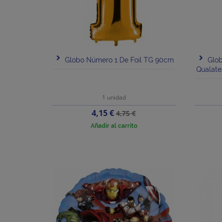
Globo Número 1 De Foil TG 90cm
Glo
Qualate
1 unidad
Precio
Precio
4,15 €
4,75 €
base
Añadir al carrito