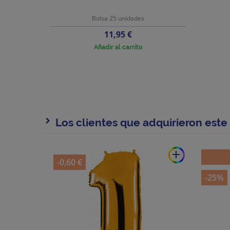
Bolsa 25 unidades
Precio
11,95 €
Añadir al carrito
Los clientes que adquirieron est
add
-0,60 €
-25%