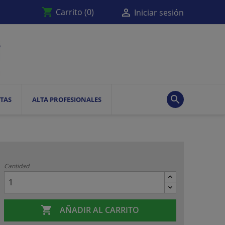
shopping_cart

Carrito
(0)
Iniciar sesión

TAS
ALTA PROFESIONALES
Cantidad

AÑADIR AL CARRITO