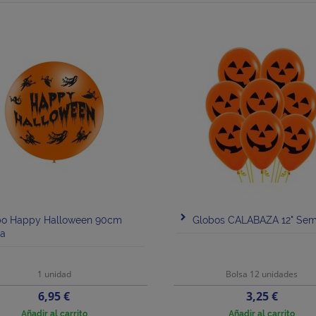
bo Happy Halloween 90cm
Globos CALABAZA 12" Sem
ia
1 unidad
Bolsa 12 unidades
Precio
Precio
6,95 €
3,25 €
Añadir al carrito
Añadir al carrito