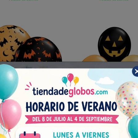
os Murciélagos 11"-28cm
Globos Jack Caras Hallowe
x
11"-28cm Qualatex
Bolsa 25 unidades
Bolsa 25 unidades