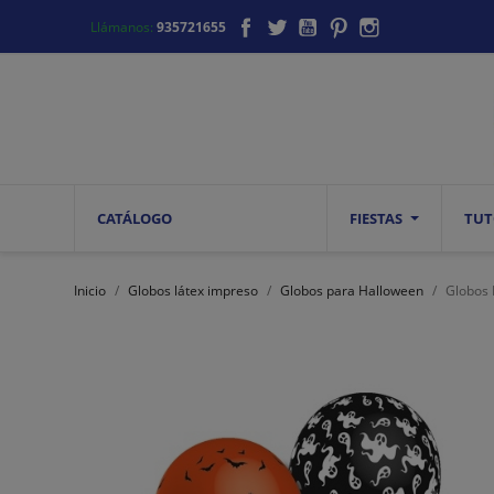
Facebook
Twitter
YouTube
Pinterest
Instagram
Llámanos:
935721655
CATÁLOGO
FIESTAS
TUT
Inicio
Globos látex impreso
Globos para Halloween
Globos 