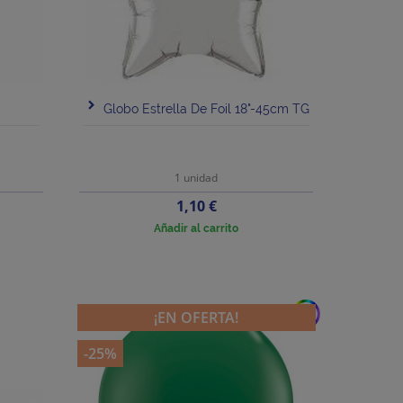
Globo Estrella De Foil 18"-45cm TG
1 unidad
Precio
1,10 €
Añadir al carrito
add
¡EN OFERTA!
-25%