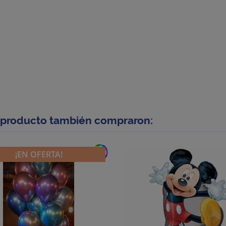
e producto también compraron:
add
¡EN OFERTA!