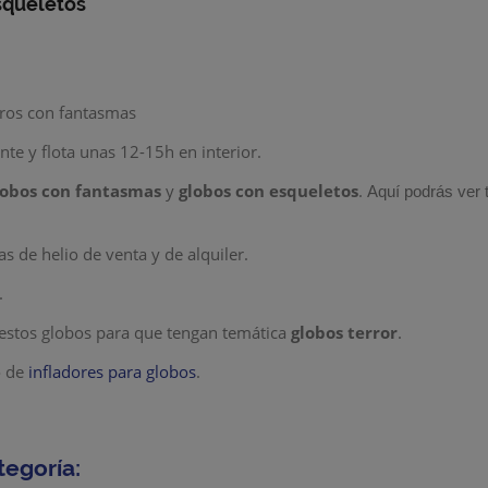
squeletos
gros con fantasmas
nte y
flota unas 12-15h en interior.
obos con fantasmas
y
globos con esqueletos
.
Aquí podrás ver
s de helio de venta y de alquiler.
.
estos globos para que tengan temática
globos terror
.
o de
infladores para globos
.
tegoría: