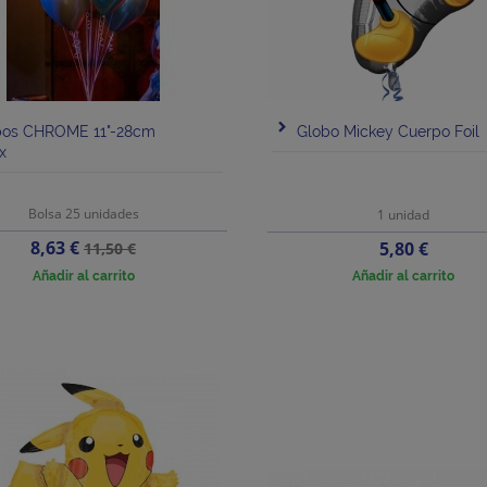
bos CHROME 11"-28cm
Globo Mickey Cuerpo Foil
x
Bolsa 25 unidades
1 unidad
Precio
Precio
8,63 €
Precio
5,80 €
11,50 €
base
Añadir al carrito
Añadir al carrito