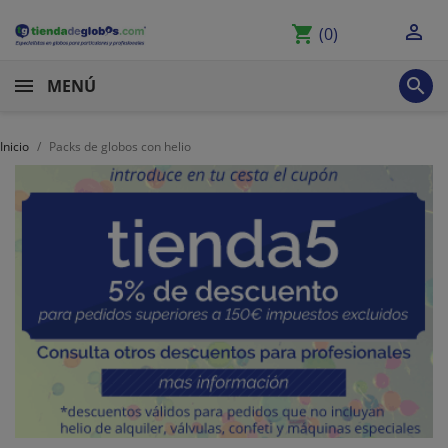

shopping_cart
(0)

MENÚ
Inicio
Packs de globos con helio