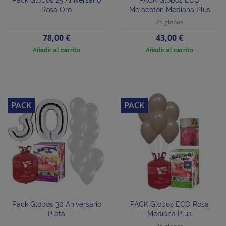
Pack Globos 25 Aniversario
PACK Globos ECO
Rosa Oro
Melocotón Mediana Plus
25 globos
Precio
Precio
78,00 €
43,00 €
Añadir al carrito
Añadir al carrito
PACK
PACK
Pack Globos 30 Aniversario
PACK Globos ECO Rosa
Plata
Mediana Plus