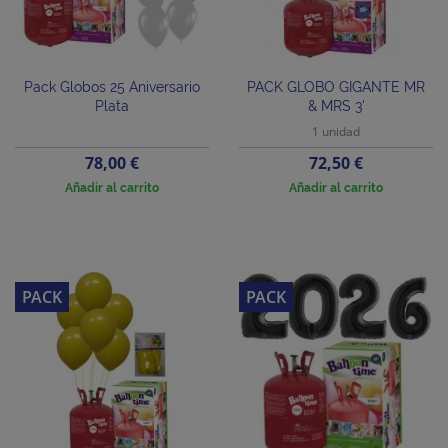
Pack Globos 25 Aniversario
PACK GLOBO GIGANTE MR
Plata
& MRS 3'
1 unidad
Precio
Precio
78,00 €
72,50 €
Añadir al carrito
Añadir al carrito
PACK
PACK