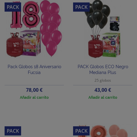
PACK
PACK
Pack Globos 18 Aniversario
PACK Globos ECO Negro
Fucsia
Mediana Plus
25 globos
Precio
Precio
78,00 €
43,00 €
Añadir al carrito
Añadir al carrito
PACK
PACK