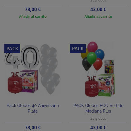
25 globos
Precio
Precio
78,00 €
43,00 €
Añadir al carrito
Añadir al carrito
PACK
PACK
Pack Globos 40 Aniversario
PACK Globos ECO Surtido
Plata
Mediana Plus
25 globos
Precio
Precio
78,00 €
43,00 €