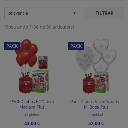

FILTRAR
Relevancia
Mostrando 1-66 de 66 artículo(s)
PACK
PACK
PACK Globos ECO Rojo
Pack Globos Vivan Novios -
Mediana Plus
Mi Boda Plus
25 globos
1 unidad
Precio
Precio
43,00 €
52,00 €