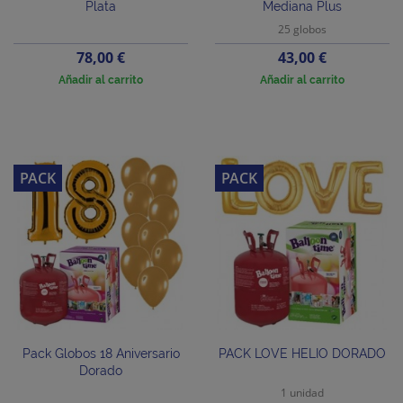
Plata
Mediana Plus
25 globos
Precio
Precio
78,00 €
43,00 €
Añadir al carrito
Añadir al carrito
PACK
PACK
Pack Globos 18 Aniversario
PACK LOVE HELIO DORADO
Dorado
1 unidad