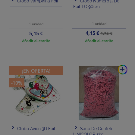
Globo Vampirina Foil
Globo Número 5 De
Foil TG 90cm
1 unidad
1 unidad
Precio
Precio
Precio
4,15 €
5,15 €
4,75 €
base
Añadir al carrito
Añadir al carrito
add
¡EN OFERTA!
-10%
Globo Avión 3D Foil
Saco De Confeti
UNICOLOR 5kg