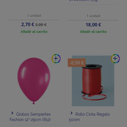
1 unidad
1 unidad
Precio
Precio
2,70 €
Precio
18,00 €
3,00 €
base
Añadir al carrito
Añadir al carrito
add
add
-0,50 €
Globos Sempertex
Rollo Cinta Regalo
Fashion 12"-29cm (R12)
500m