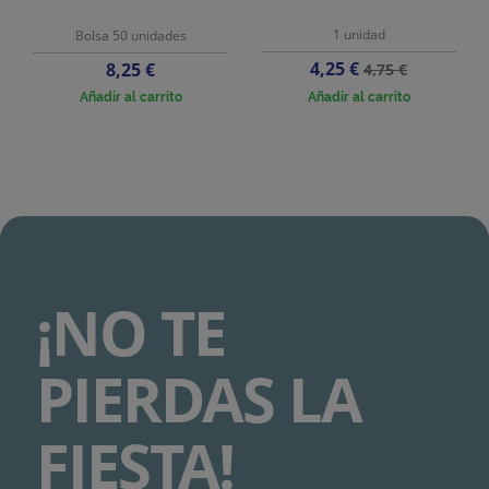
1 unidad
Bolsa 50 unidades
Precio
Precio
Precio
4,25 €
8,25 €
4,75 €
base
Añadir al carrito
Añadir al carrito
¡NO TE
PIERDAS LA
FIESTA!