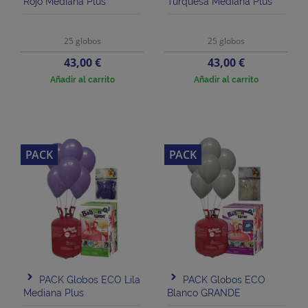
Rojo Mediana Plus
Turquesa Mediana Plus
25 globos
25 globos
Precio
Precio
43,00 €
43,00 €
Añadir al carrito
Añadir al carrito
PACK
PACK
PACK Globos ECO Lila
PACK Globos ECO
Mediana Plus
Blanco GRANDE