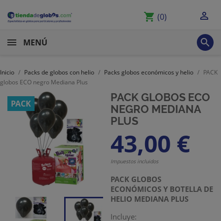

shopping_cart
(0)

MENÚ
Inicio
Packs de globos con helio
Packs globos económicos y helio
PACK
globos ECO negro Mediana Plus
PACK GLOBOS ECO
PACK
NEGRO MEDIANA
PLUS
43,00 €
Impuestos incluidos
PACK GLOBOS
ECONÓMICOS Y BOTELLA DE
HELIO MEDIANA PLUS
Incluye: