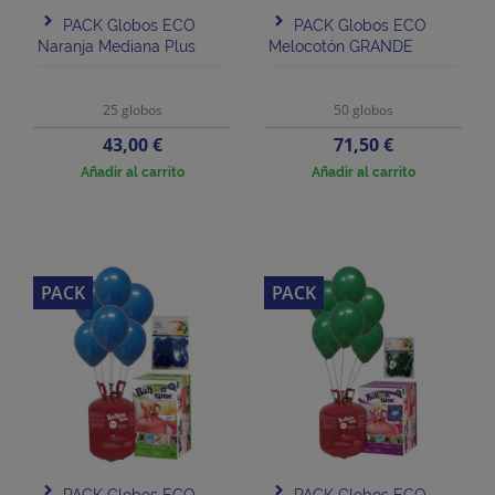
PACK Globos ECO
PACK Globos ECO
Naranja Mediana Plus
Melocotón GRANDE
25 globos
50 globos
Precio
Precio
43,00 €
71,50 €
Añadir al carrito
Añadir al carrito
PACK
PACK
PACK Globos ECO
PACK Globos ECO