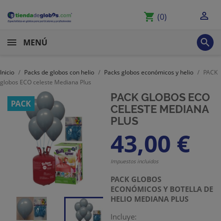

shopping_cart
(0)

MENÚ
Inicio
Packs de globos con helio
Packs globos económicos y helio
PACK
globos ECO celeste Mediana Plus
PACK GLOBOS ECO
PACK
CELESTE MEDIANA
PLUS
43,00 €
Impuestos incluidos
PACK GLOBOS
ECONÓMICOS Y BOTELLA DE
HELIO MEDIANA PLUS
Incluye: