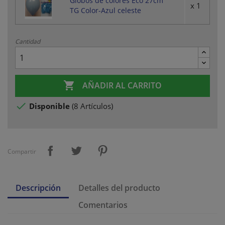
Globos de colores Eco 27cm
x 1
TG Color-Azul celeste
Cantidad

AÑADIR AL CARRITO

Disponible
(
8 Artículos
)
Compartir
Descripción
Detalles del producto
Comentarios