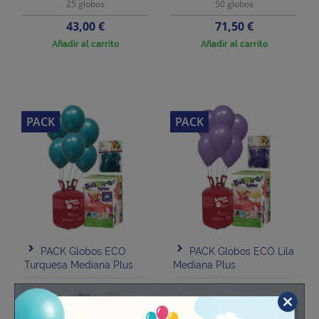
25 globos
50 globos
Precio
Precio
43,00 €
71,50 €
Añadir al carrito
Añadir al carrito
PACK
PACK
PACK Globos ECO
PACK Globos ECO Lila
Turquesa Mediana Plus
Mediana Plus
25 globos
25 globos