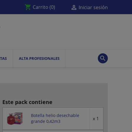
shopping_cart

Carrito
(0)
Iniciar sesión

TAS
ALTA PROFESIONALES
Este pack contiene
Botella helio desechable
x 1
grande 0,42m3