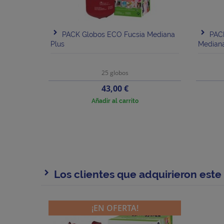
PACK Globos ECO Fucsia Mediana
PAC
Plus
Mediana
25 globos
Precio
43,00 €
Añadir al carrito
Los clientes que adquirieron est
¡EN OFERTA!