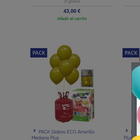
25 globos
Precio
43,00 €
Añadir al carrito
PACK
PACK
PACK Globos ECO Amarillo
PAC
Mediana Plus
Plus