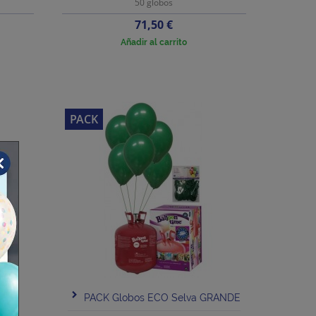
50 globos
Precio
71,50 €
Añadir al carrito
PACK
ón
PACK Globos ECO Selva GRANDE