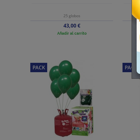
25 globos
Precio
43,00 €
Añadir al carrito
PACK
PACK