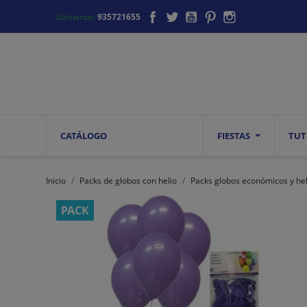
Facebook
Twitter
YouTube
Pinterest
Instagram
Llámanos:
935721655
CATÁLOGO
FIESTAS
TUT
Inicio
Packs de globos con helio
Packs globos económicos y hel
PACK