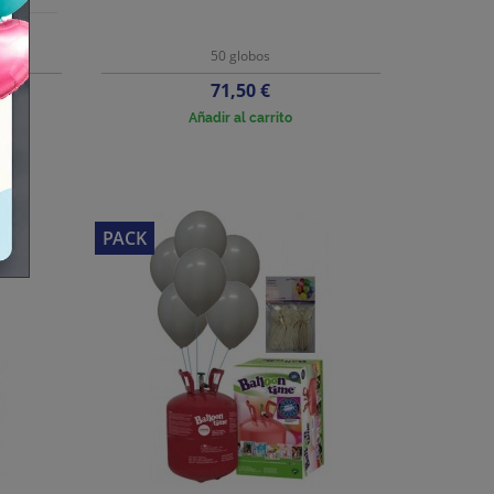
50 globos
Precio
71,50 €
Añadir al carrito
PACK