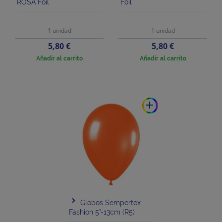
ROSA Foil
Foil
1 unidad
1 unidad
Precio
Precio
5,80 €
5,80 €
Añadir al carrito
Añadir al carrito
add
Globos Sempertex
Fashion 5"-13cm (R5)