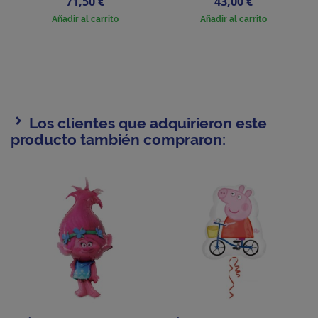
Precio
Precio
71,50 €
43,00 €
Añadir al carrito
Añadir al carrito
Los clientes que adquirieron este
producto también compraron: