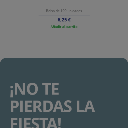
Bolsa de 100 unidades
Precio
6,25 €
Añadir al carrito
¡NO TE
PIERDAS LA
FIESTA!