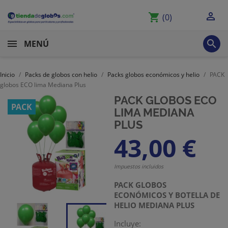

shopping_cart
(0)

MENÚ
Inicio
Packs de globos con helio
Packs globos económicos y helio
PACK
globos ECO lima Mediana Plus
PACK GLOBOS ECO
PACK
LIMA MEDIANA
PLUS
43,00 €
Impuestos incluidos
PACK GLOBOS
ECONÓMICOS Y BOTELLA DE
HELIO MEDIANA PLUS
Incluye: