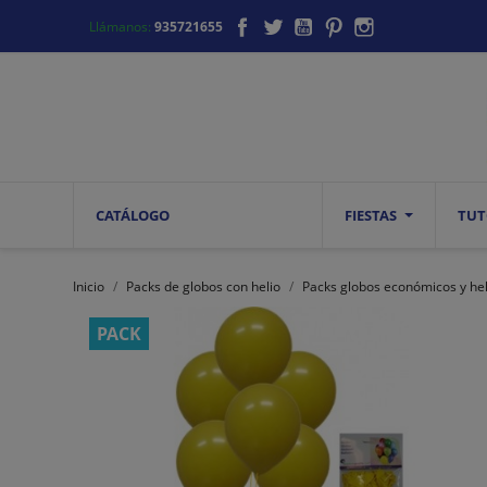
Facebook
Twitter
YouTube
Pinterest
Instagram
Llámanos:
935721655
CATÁLOGO
FIESTAS
TUT
Inicio
Packs de globos con helio
Packs globos económicos y hel
PACK