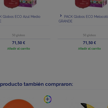
K Globos ECO Azul Medio
PACK Globos ECO Melocot
E
GRANDE
50 globos
50 globos
Precio
Precio
71,50 €
71,50 €
Añadir al carrito
Añadir al carrito
e producto también compraron:
add