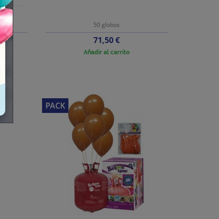
50 globos
Precio
71,50 €
Añadir al carrito
PACK