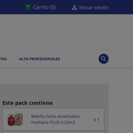
shopping_cart

Carrito
(0)
Iniciar sesión

TAS
ALTA PROFESIONALES
Este pack contiene
Botella helio desechable
x 1
mediana PLUS 0,25m3