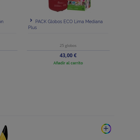
ón
PACK Globos ECO Lima Mediana
Plus
25 globos
Precio
43,00 €
Añadir al carrito
add