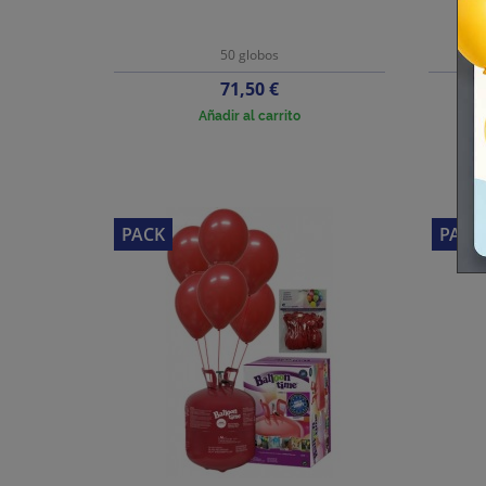
50 globos
Precio
71,50 €
Añadir al carrito
PACK
PACK