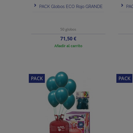
PACK Globos ECO Rojo GRANDE
PA
50 globos
Precio
71,50 €
Añadir al carrito
PACK
PACK