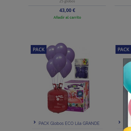
25 globos
Precio
43,00 €
Añadir al carrito
PACK
PACK
PACK Globos ECO Lila GRANDE
PAC