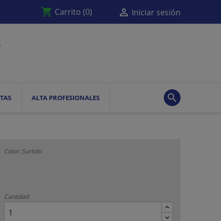
shopping_cart

Carrito
(0)
Iniciar sesión

TAS
ALTA PROFESIONALES
Color: Surtido
Cantidad