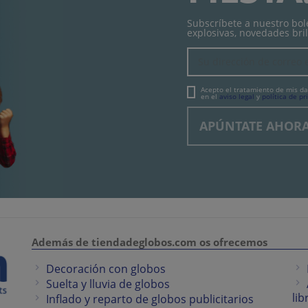
Subscríbete a nuestro bole
explosivas, novedades bril
Acepto el tratamiento de mis da
en el
aviso legal
y
política de pr
Además de tiendadeglobos.com os ofrecemos
Decoración con globos
Suelta y lluvia de globos
lib
Inflado y reparto de globos publicitarios