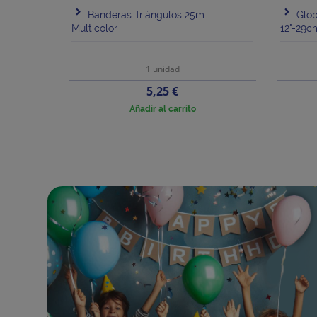
Banderas Triángulos 25m
Glo
Multicolor
12"-29c
1 unidad
Precio
5,25 €
Añadir al carrito