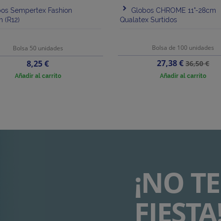
bos Sempertex Fashion
Globos CHROME 11"-28cm
m (R12)
Qualatex Surtidos
Bolsa de 100 unidades
Bolsa 50 unidades
Precio
Precio
Precio
27,38 €
8,25 €
36,50 €
base
Añadir al carrito
Añadir al carrito
¡NO TE
FIESTA