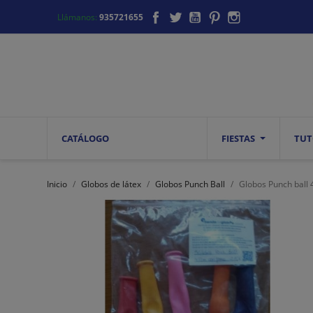
Facebook
Twitter
YouTube
Pinterest
Instagram
Llámanos:
935721655
CATÁLOGO
FIESTAS
TUT
Inicio
Globos de látex
Globos Punch Ball
Globos Punch ball 