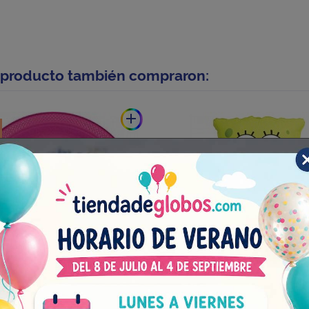
e producto también compraron:
add
to De Plástico 23cm
Globo Bob Esponja Foil