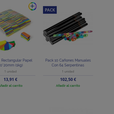
add
PACK
i Rectangular Papel
Pack 10 Cañones Manuales
0*20mm (1kg)
Con 64 Serpentinas
1 unidad
1 unidad
Precio
Precio
13,91 €
102,50 €
ñadir al carrito
Añadir al carrito