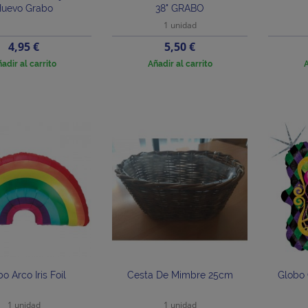
Huevo Grabo
38" GRABO
1 unidad
Precio
Precio
4,95 €
5,50 €
adir al carrito
Añadir al carrito
A
o Arco Iris Foil
Cesta De Mimbre 25cm
Globo 
1 unidad
1 unidad