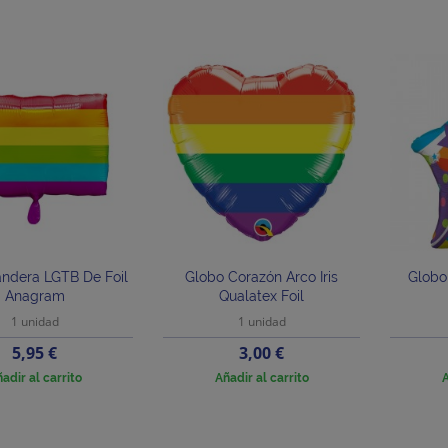
ndera LGTB De Foil
Globo Corazón Arco Iris
Globo
Anagram
Qualatex Foil
1 unidad
1 unidad
Precio
Precio
5,95 €
3,00 €
adir al carrito
Añadir al carrito
A