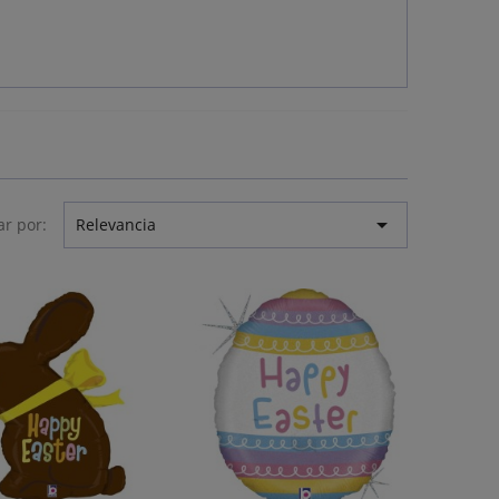

r por:
Relevancia