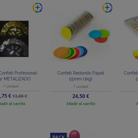
add
add
onfeti Profesional
Confeti Redondo Papel
Confet
gr METALIZADO
55mm (1kg)
5
1 unidad
1 unidad
ecio
Precio
,75 €
Precio
24,50 €
13,00 €
base
adir al carrito
Añadir al carrito
A
PACK