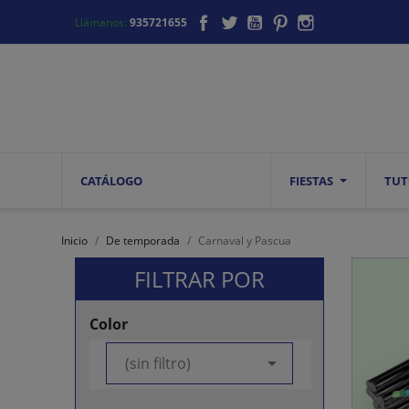
Facebook
Twitter
YouTube
Pinterest
Instagram
Llámanos:
935721655
CATÁLOGO
FIESTAS
TUT
Inicio
De temporada
Carnaval y Pascua
FILTRAR POR
Color

(sin filtro)