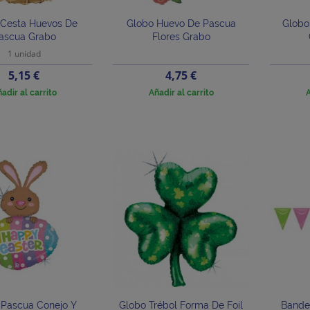
 Cesta Huevos De
Globo Huevo De Pascua
Globo
ascua Grabo
Flores Grabo
1 unidad
Precio
Precio
5,15 €
4,75 €
adir al carrito
Añadir al carrito
A
 Pascua Conejo Y
Globo Trébol Forma De Foil
Bande