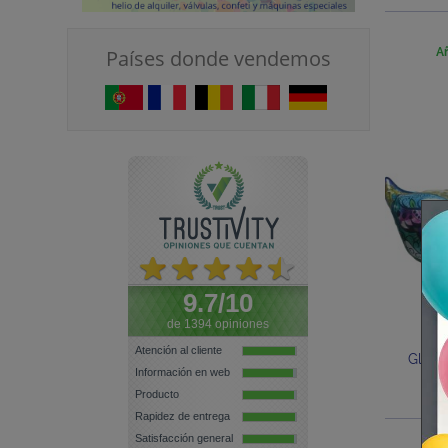
Países donde vendemos
Añ
9.7/10
de 1394 opiniones
Atención al cliente
Globo
Información en web
Dia
Producto
Rapidez de entrega
Satisfacción general