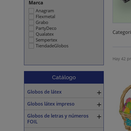
Marca
Anagram
Flexmetal
Grabo
PartyDeco
Categori
Qualatex
Sempertex
TiendadeGlobos
Hay 42 p
Catálogo
Globos de látex

Globos látex impreso

Globos de letras y números

FOIL