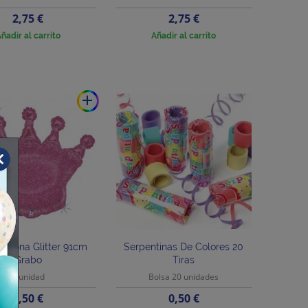
Precio
Precio
2,75 €
2,75 €
ñadir al carrito
Añadir al carrito
add
Corona Glitter 91cm
Serpentinas De Colores 20
Grabo
Tiras
1 unidad
Bolsa 20 unidades
Precio
Precio
4,50 €
0,50 €