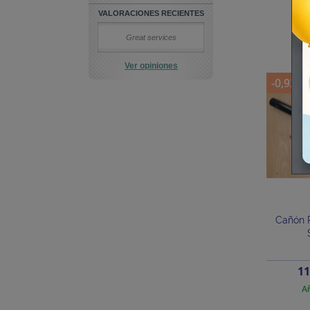
Añ
VALORACIONES RECIENTES
Great services
Ver opiniones
-0,92 €
Cañón P
Pr
11
Añ