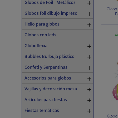
Globos de Foil - Metálicos

Globo
Globos foil dibujo impreso

P
Helio para globos

Globos con leds
Añ
Globoflexia

Bubbles Burbuja plástico

Confeti y Serpentinas

Accesorios para globos

Vajillas y decoración mesa

Artículos para fiestas

Fiestas temáticas

Globo