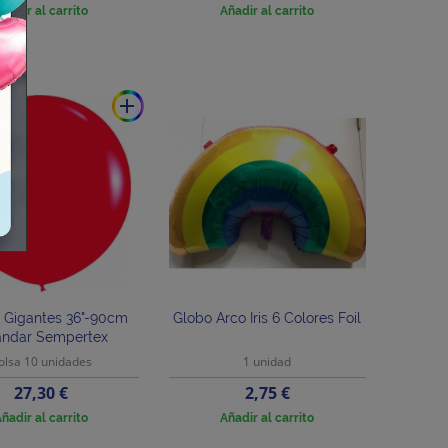
ñadir al carrito
Añadir al carrito
add
 Gigantes 36"-90cm
Globo Arco Iris 6 Colores Foil
ándar Sempertex
olsa 10 unidades
1 unidad
Precio
Precio
27,30 €
2,75 €
ñadir al carrito
Añadir al carrito