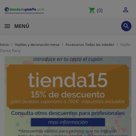

shopping_cart
(0)

MENÚ
Inicio
Vajillas y decoración mesa
Accesorios Todas las edades
Vajilla
Dance Party