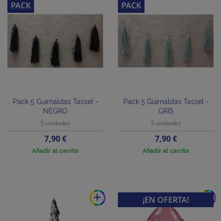
PACK
PACK
Pack 5 Guirnaldas Tassel -
Pack 5 Guirnaldas Tassel -
NEGRO
GRIS
5 unidades
5 unidades
Precio
Precio
7,90 €
7,90 €
Añadir al carrito
Añadir al carrito
add
add
¡EN OFERTA!