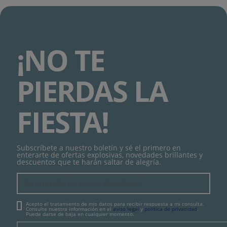
¡NO TE
PIERDAS LA
FIESTA!
Subscríbete a nuestro boletín y sé el primero en
enterarte de ofertas explosivas, novedades brillantes y
descuentos que te harán saltar de alegría.
Acepto el tratamiento de mis datos para recibir respuesta a mi consulta.
Consulte nuestra información en el
aviso legal
y
política de privacidad
.
Puede darse de baja en cualquier momento.