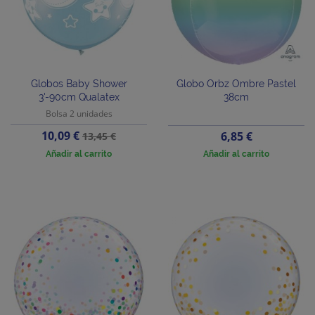
Globos Baby Shower
Globo Orbz Ombre Pastel
3'-90cm Qualatex
38cm
Bolsa 2 unidades
Precio
Precio
10,09 €
Precio
6,85 €
13,45 €
base
Añadir al carrito
Añadir al carrito