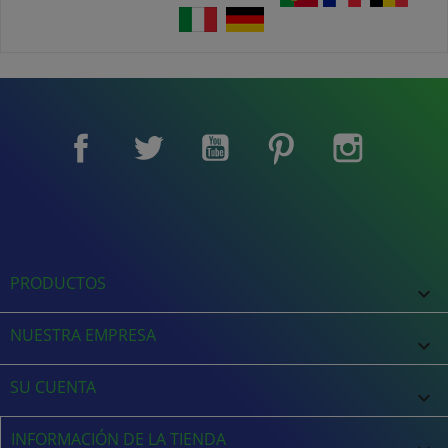
Facebook
Twitter
YouTube
Pinterest
Instagram
PRODUCTOS

NUESTRA EMPRESA

SU CUENTA

INFORMACIÓN DE LA TIENDA