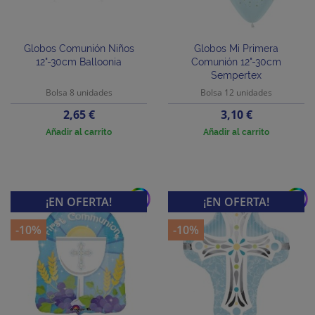
Globos Comunión Niños
Globos Mi Primera
12"-30cm Balloonia
Comunión 12"-30cm
Sempertex
Bolsa 8 unidades
Bolsa 12 unidades
Precio
Precio
2,65 €
3,10 €
Añadir al carrito
Añadir al carrito
add
add
¡EN OFERTA!
¡EN OFERTA!
-10%
-10%