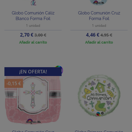
Globo Comunión Cáliz
Globo Comunión Cruz
Blanco Forma Foil
Forma Foil
1 unidad
1 unidad
Precio
Precio
Precio
Precio
2,70 €
4,46 €
3,00 €
4,95 €
base
base
Añadir al carrito
Añadir al carrito
add
¡EN OFERTA!
-0,15 €