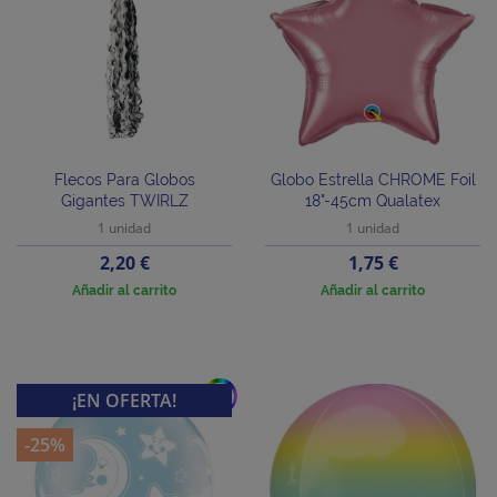
Flecos Para Globos
Globo Estrella CHROME Foil
Gigantes TWIRLZ
18"-45cm Qualatex
1 unidad
1 unidad
Precio
Precio
2,20 €
1,75 €
Añadir al carrito
Añadir al carrito
add
¡EN OFERTA!
-25%