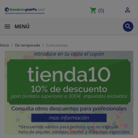

shopping_cart
(0)

MENÚ
Inicio
De temporada
Comuniones