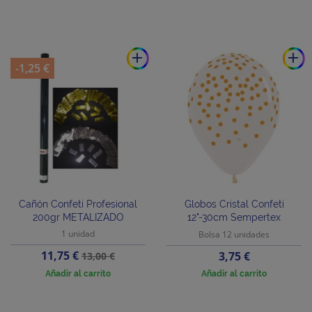
add
add
-1,25 €
Cañón Confeti Profesional
Globos Cristal Confeti
200gr METALIZADO
12"-30cm Sempertex
1 unidad
Bolsa 12 unidades
Precio
Precio
11,75 €
Precio
3,75 €
13,00 €
base
Añadir al carrito
Añadir al carrito