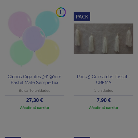
add
PACK
Globos Gigantes 36"-90cm
Pack 5 Guirnaldas Tassel -
Pastel Mate Sempertex
CREMA
Bolsa 10 unidades
5 unidades
Precio
Precio
27,30 €
7,90 €
Añadir al carrito
Añadir al carrito