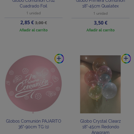
Globo Comunión Cruz
Globo Primera Comunión
Cuadrado Foil
18"-45cm Qualatex
1 unidad
1 unidad
Precio
Precio
2,85 €
Precio
3,50 €
3,00 €
base
Añadir al carrito
Añadir al carrito
add
add
Globos Comunión PAJARITO
Globo Crystal Clearz
36"-90cm TG (1)
18"-45cm Redondo
Anagram