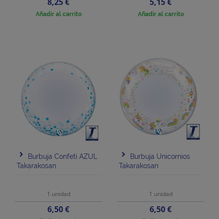
Precio
Precio
8,25 €
5,15 €
Añadir al carrito
Añadir al carrito
Burbuja Confeti AZUL
Burbuja Unicornios
Takarakosan
Takarakosan
1 unidad
1 unidad
Precio
Precio
6,50 €
6,50 €