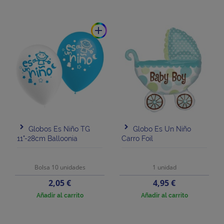
add
Globos Es Niño TG
Globo Es Un Niño
11"-28cm Balloonia
Carro Foil
Bolsa 10 unidades
1 unidad
Precio
Precio
2,05 €
4,95 €
Añadir al carrito
Añadir al carrito