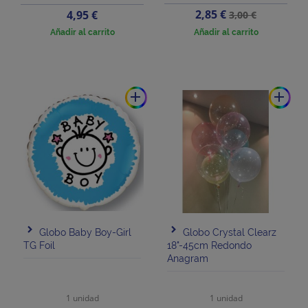
Precio
Precio
Precio
2,85 €
4,95 €
3,00 €
base
Añadir al carrito
Añadir al carrito
add
add
Globo Baby Boy-Girl
Globo Crystal Clearz
TG Foil
18"-45cm Redondo
Anagram
1 unidad
1 unidad