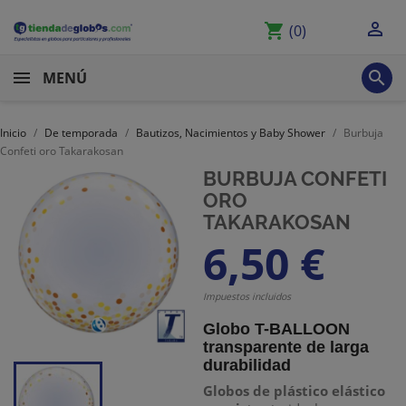

shopping_cart
(0)

MENÚ
Inicio
De temporada
Bautizos, Nacimientos y Baby Shower
Burbuja
Confeti oro Takarakosan
BURBUJA CONFETI
ORO
TAKARAKOSAN
6,50 €
Impuestos incluidos
Globo T-BALLOON
transparente de larga
durabilidad
Globos de plástico elástico