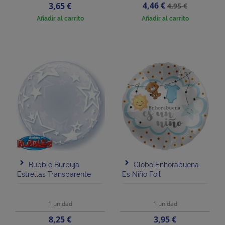
Precio
Precio
Precio
4,46 €
3,65 €
4,95 €
base
Añadir al carrito
Añadir al carrito
Bubble Burbuja
Globo Enhorabuena
Estrellas Transparente
Es Niño Foil
1 unidad
1 unidad
Precio
Precio
8,25 €
3,95 €