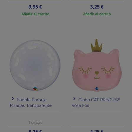
Precio
Precio
9,95 €
3,25 €
Añadir al carrito
Añadir al carrito
Bubble Burbuja
Globo CAT PRINCESS
Pisadas Transparente
Rosa Foil
1 unidad
Precio
Precio
8,25 €
4,25 €