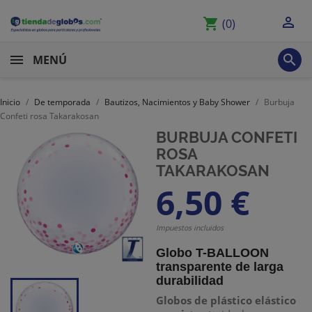

shopping_cart
(0)

MENÚ
Inicio
De temporada
Bautizos, Nacimientos y Baby Shower
Burbuja
Confeti rosa Takarakosan
BURBUJA CONFETI
ROSA
TAKARAKOSAN
6,50 €
Impuestos incluidos
Globo T-BALLOON
transparente de larga
durabilidad
Globos de plástico elástico