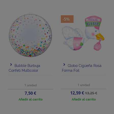
-5%
Bubble Burbuja
Globo Cigüeña Rosa
Confeti Multicolor
Forma Foil
1 unidad
1 unidad
Precio
Precio
Precio
12,59 €
7,50 €
13,25 €
base
Añadir al carrito
Añadir al carrito