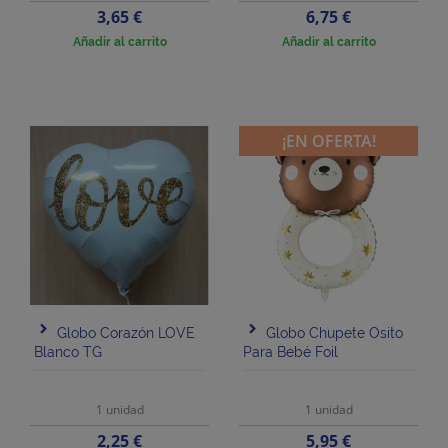
Precio
Precio
3,65 €
6,75 €
Añadir al carrito
Añadir al carrito
¡EN OFERTA!
Globo Corazón LOVE
Globo Chupete Osito
Blanco TG
Para Bebé Foil
1 unidad
1 unidad
Precio
Precio
2,25 €
5,95 €