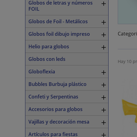
Globos de letras y números

FOIL
Globos de Foil - Metálicos

Categor
Globos foil dibujo impreso

Helio para globos

Globos con leds
Hay 10 p
Globoflexia

Bubbles Burbuja plástico

Confeti y Serpentinas

Accesorios para globos

Vajillas y decoración mesa

Artículos para fiestas
