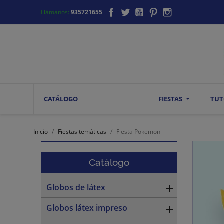
Facebook
Twitter
YouTube
Pinterest
Instagram
Llámanos:
935721655
CATÁLOGO
FIESTAS
TUT
Inicio
Fiestas temáticas
Fiesta Pokemon
Catálogo
Globos de látex

Globos látex impreso
