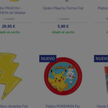
obo PIKACHU -
Globo Pikachu Forma Foil
Plato
MON Air-Walker
1 unidad
1 unidad
B
Precio
Precio
29,95 €
5,80 €
adir al carrito
Añadir al carrito
A
NUEVO
NUEV
Rayo Amarillo Foil
Platos POKEMON Fsc
Vasos 