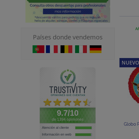
Añ
Países donde vendemos
NUEV
9.7/10
de 1394 opiniones
Globo 
Atención al cliente
Información en web