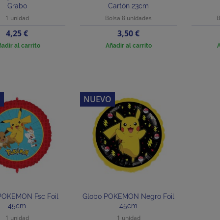
Grabo
Cartón 23cm
1 unidad
Bolsa 8 unidades
B
Precio
Precio
4,25 €
3,50 €
adir al carrito
Añadir al carrito
A
O
NUEVO
POKEMON Fsc Foil
Globo POKEMON Negro Foil
45cm
45cm
1 unidad
1 unidad