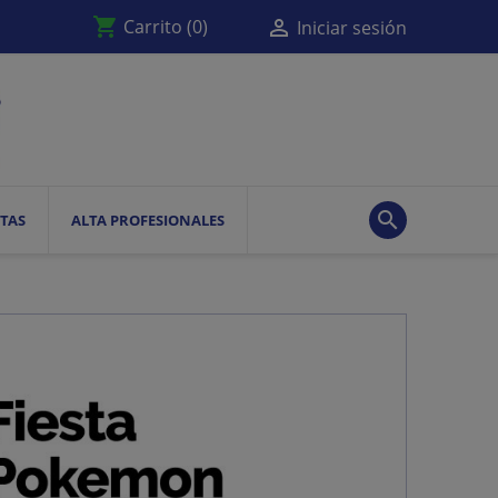
shopping_cart

Carrito
(0)
Iniciar sesión

TAS
ALTA PROFESIONALES