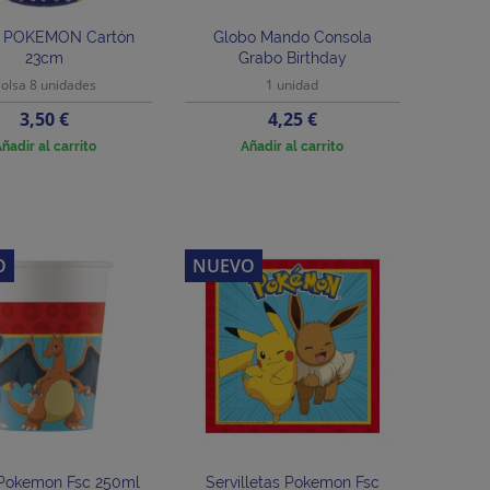
s POKEMON Cartón
Globo Mando Consola
23cm
Grabo Birthday
olsa 8 unidades
1 unidad
Precio
Precio
3,50 €
4,25 €
ñadir al carrito
Añadir al carrito
O
NUEVO
Pokemon Fsc 250ml
Servilletas Pokemon Fsc