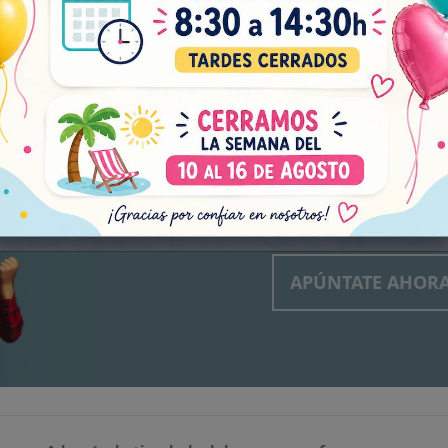
¡NO TE
FIESTA
Subscríbete a nuestro bole
explosivas, novedades bril
Acepto el tratamiento de mis da
en el
aviso legal
y
política de pr