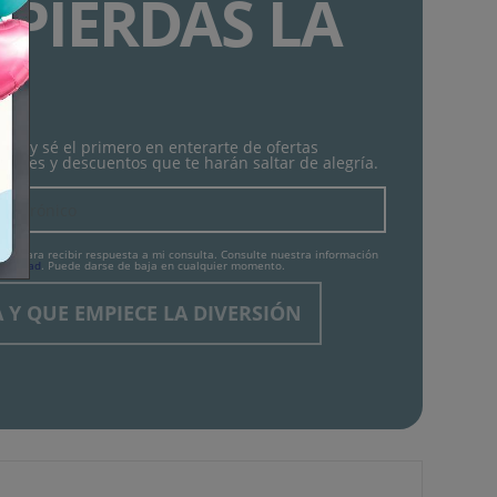
 PIERDAS LA
!
tín y sé el primero en enterarte de ofertas
lantes y descuentos que te harán saltar de alegría.
tos para recibir respuesta a mi consulta. Consulte nuestra información
ivacidad
. Puede darse de baja en cualquier momento.