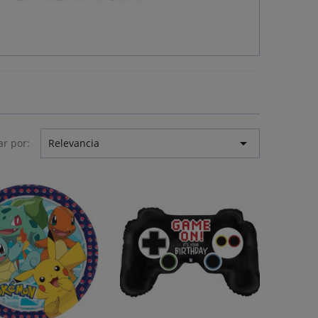

r por:
Relevancia