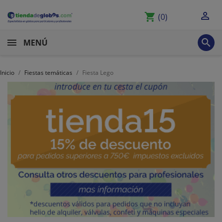

shopping_cart
(0)

MENÚ
Inicio
Fiestas temáticas
Fiesta Lego