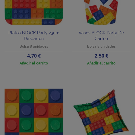
Platos BLOCK Party 23cm
Vasos BLOCK Party De
De Cartón
Cartón
Bolsa 8 unidades
Bolsa 8 unidades
Precio
Precio
4,70 €
2,50 €
Añadir al carrito
Añadir al carrito