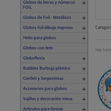
Globos de letras y números

FOIL
Globos de Foil - Metálicos

Categori
Globos foil dibujo impreso

Helio para globos

Globos con leds
Hay 5 pr
Globoflexia

Bubbles Burbuja plástico

Confeti y Serpentinas

Accesorios para globos

Vajillas y decoración mesa

Artículos para fiestas
