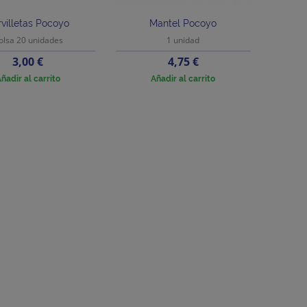
rvilletas Pocoyo
Mantel Pocoyo
olsa 20 unidades
1 unidad
Precio
Precio
3,00 €
4,75 €
ñadir al carrito
Añadir al carrito