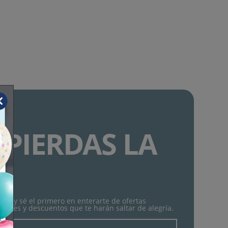
 PIERDAS LA
!
tín y sé el primero en enterarte de ofertas
lantes y descuentos que te harán saltar de alegría.