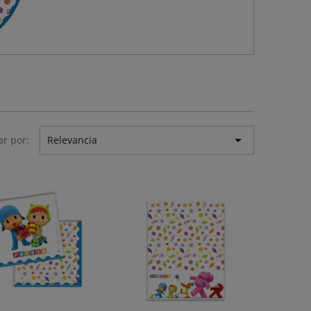

r por:
Relevancia