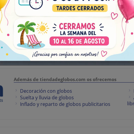
Acepto el tratamiento de mis da
en el
aviso legal
y
política de pr
Además de tiendadeglobos.com os ofrecemos
Decoración con globos
Suelta y lluvia de globos
lib
Inflado y reparto de globos publicitarios