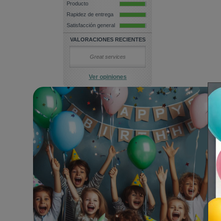
Producto
Rapidez de entrega
Satisfacción general
VALORACIONES RECIENTES
Great services
Ver opiniones