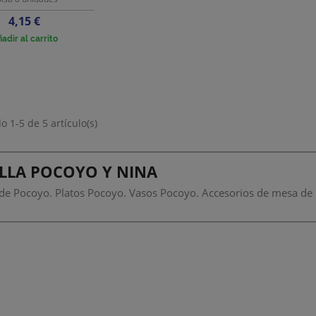
Precio
4,15 €
adir al carrito
 1-5 de 5 artículo(s)
ILLA POCOYO Y NINA
a de Pocoyo. Platos Pocoyo. Vasos Pocoyo. Accesorios de mesa de