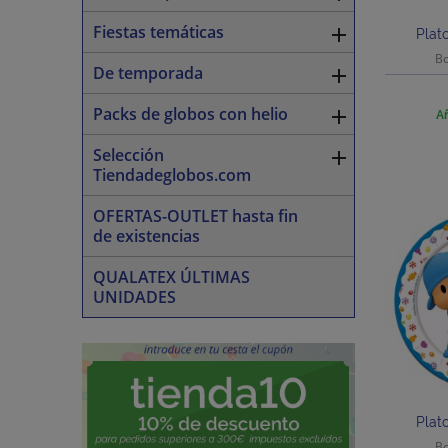
Fiestas temáticas

Plat
Bo
De temporada

Packs de globos con helio

Añ
Selección

Tiendadeglobos.com
OFERTAS-OUTLET hasta fin
de existencias
QUALATEX ÚLTIMAS
UNIDADES
Plat
Bo