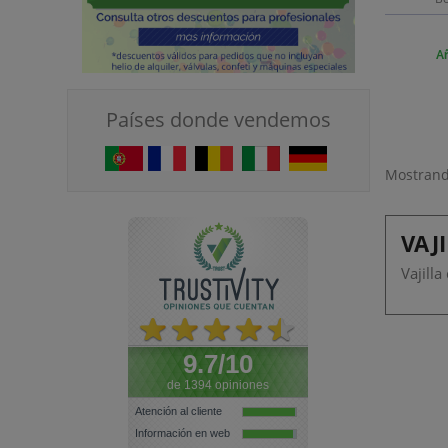
Añ
Países donde vendemos
Mostrando
VAJ
Vajill
9.7/10
de 1394 opiniones
Atención al cliente
Información en web