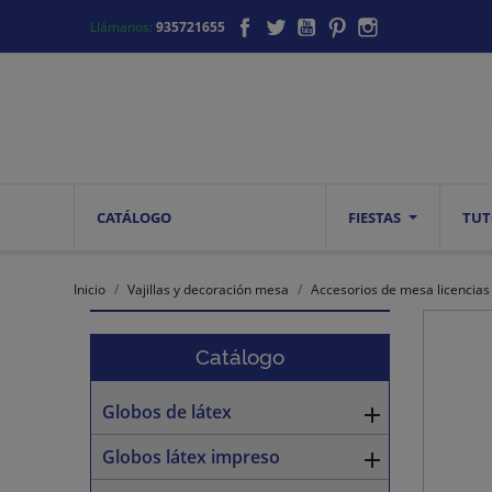
Facebook
Twitter
YouTube
Pinterest
Instagram
Llámanos:
935721655
CATÁLOGO
FIESTAS
TUT
Inicio
Vajillas y decoración mesa
Accesorios de mesa licencias
Catálogo
Globos de látex

Globos látex impreso
