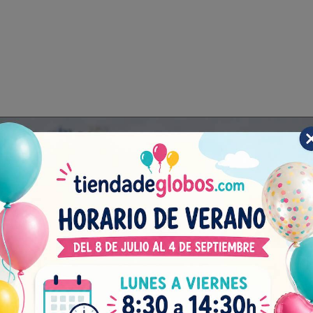
¡NO TE
FIESTA
Subscríbete a nuestro bole
explosivas, novedades bril