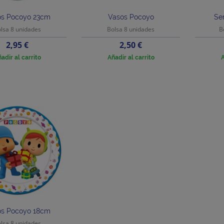
os Pocoyo 23cm
Vasos Pocoyo
Se
lsa 8 unidades
Bolsa 8 unidades
B
Precio
Precio
2,95 €
2,50 €
adir al carrito
Añadir al carrito
A
os Pocoyo 18cm
lsa 8 unidades