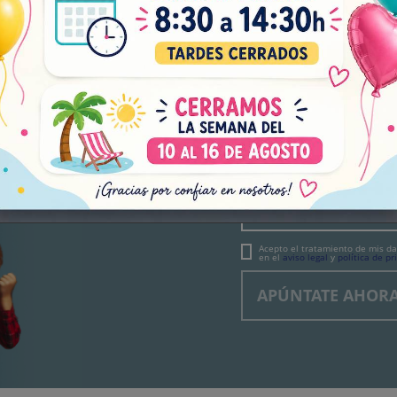
¡NO TE
FIESTA
Subscríbete a nuestro bole
explosivas, novedades bril
Acepto el tratamiento de mis da
en el
aviso legal
y
política de pr