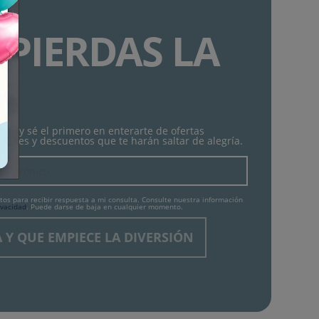
 PIERDAS LA
!
tín y sé el primero en enterarte de ofertas
lantes y descuentos que te harán saltar de alegría.
tos para recibir respuesta a mi consulta. Consulte nuestra información
ivacidad
. Puede darse de baja en cualquier momento.