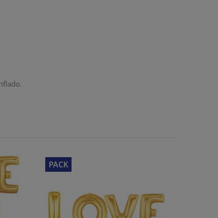
nflado.
PACK