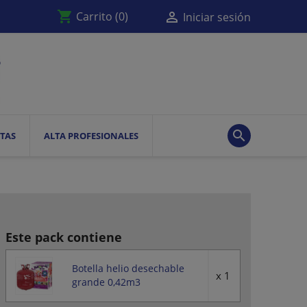
shopping_cart

Carrito
(0)
Iniciar sesión

TAS
ALTA PROFESIONALES
Este pack contiene
Botella helio desechable
x 1
grande 0,42m3