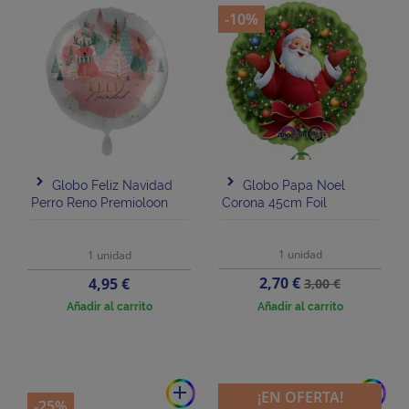
-10%
Globo Feliz Navidad
Globo Papa Noel
Perro Reno Premioloon
Corona 45cm Foil
1 unidad
1 unidad
Precio
Precio
Precio
2,70 €
4,95 €
3,00 €
base
Añadir al carrito
Añadir al carrito
add
add
¡EN OFERTA!
-25%