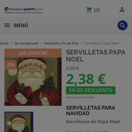

shopping_cart
(0)

MENÚ
Inicio
De temporada
Navidad y Fin de Año
Servilletas Papa Noel
SERVILLETAS PAPA
¡EN OFERTA!
NOEL
-5%
2,50 €
2,38 €
5% DE DESCUENTO
Impuestos incluidos
SERVILLETAS PARA
NAVIDAD
Servilletas de Papá Noel
.