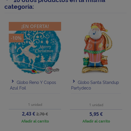
categoría:
¡EN OFERTA!
-10%
Globo Reno Y Copos
Globo Santa Standup
Azul Foil
Partydeco
1 unidad
1 unidad
Precio
Precio
2,43 €
Precio
5,95 €
2,70 €
base
Añadir al carrito
Añadir al carrito