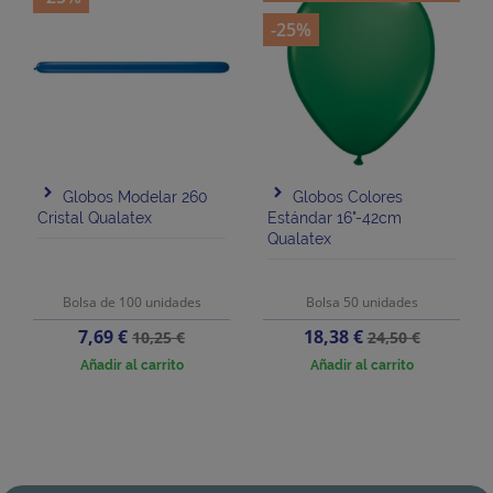
-25%
Globos Modelar 260
Globos Colores
Cristal Qualatex
Estándar 16"-42cm
Qualatex
Bolsa de 100 unidades
Bolsa 50 unidades
Precio
Precio
Precio
Precio
7,69 €
18,38 €
10,25 €
24,50 €
base
base
Añadir al carrito
Añadir al carrito