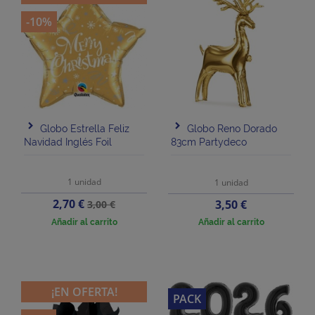
-10%
Globo Estrella Feliz
Globo Reno Dorado
Navidad Inglés Foil
83cm Partydeco
1 unidad
1 unidad
Precio
Precio
2,70 €
Precio
3,50 €
3,00 €
base
Añadir al carrito
Añadir al carrito
¡EN OFERTA!
PACK