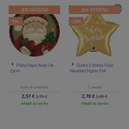
add
¡EN OFERTA!
¡EN OFERTA!
-5%
-10%
Plato Papa Noel De
Globo Estrella Feliz
23cm
Navidad Inglés Foil
Bolsa 8 unidades
1 unidad
Precio
Precio
Precio
Precio
2,57 €
2,70 €
2,70 €
3,00 €
base
base
Añadir al carrito
Añadir al carrito