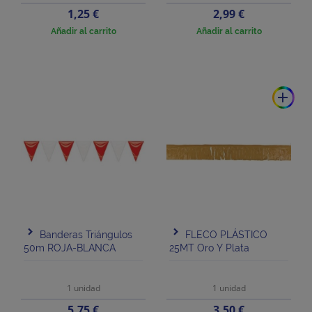
Precio
Precio
1,25 €
2,99 €
Añadir al carrito
Añadir al carrito
add
Banderas Triángulos
FLECO PLÁSTICO
50m ROJA-BLANCA
25MT Oro Y Plata
1 unidad
1 unidad
Precio
Precio
5,75 €
3,50 €