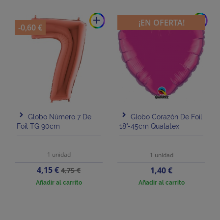
add
add
¡EN OFERTA!
-0,60 €
Globo Número 7 De
Globo Corazón De Foil
Foil TG 90cm
18"-45cm Qualatex
1 unidad
1 unidad
Precio
Precio
4,15 €
Precio
1,40 €
4,75 €
base
Añadir al carrito
Añadir al carrito