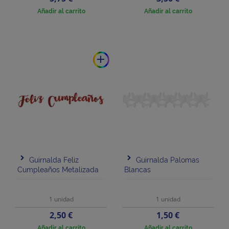
Añadir al carrito
Añadir al carrito
add
Guirnalda Feliz
Guirnalda Palomas
Cumpleaños Metalizada
Blancas
1 unidad
1 unidad
Precio
Precio
2,50 €
1,50 €
Añadir al carrito
Añadir al carrito