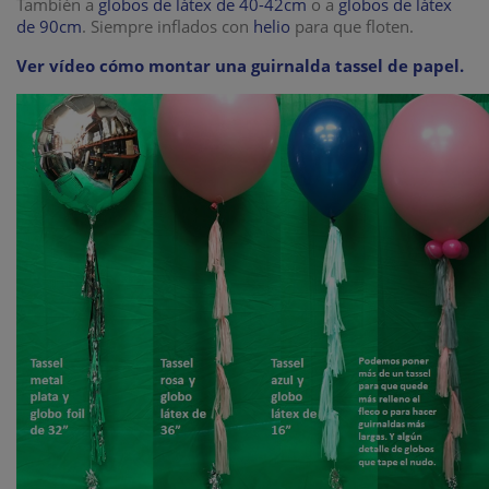
También a
globos de látex de 40-42cm
o a
globos de látex
de 90cm
. Siempre inflados con
helio
para que floten.
Ver vídeo cómo montar una guirnalda tassel de papel.