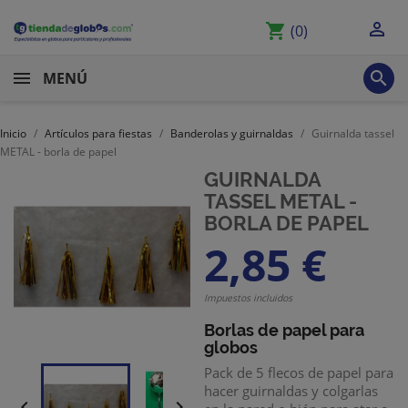

shopping_cart
(0)

MENÚ
Inicio
Artículos para fiestas
Banderolas y guirnaldas
Guirnalda tassel
METAL - borla de papel
GUIRNALDA
TASSEL METAL -
BORLA DE PAPEL
2,85 €
Impuestos incluidos
Borlas de papel para
globos
Pack de 5 flecos de papel para
hacer guirnaldas y colgarlas

