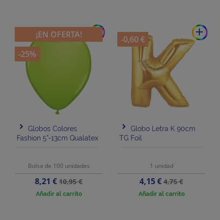
add
add
¡EN OFERTA!
-0,60 €
-25%
Globos Colores
Globo Letra K 90cm
Fashion 5"-13cm Qualatex
TG Foil
Bolsa de 100 unidades
1 unidad
Precio
Precio
Precio
Precio
8,21 €
4,15 €
10,95 €
4,75 €
base
base
Añadir al carrito
Añadir al carrito