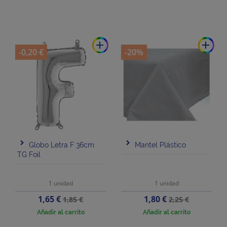
add
add
-0,20 €
-20%
Globo Letra F 36cm
Mantel Plástico
TG Foil
1 unidad
1 unidad
Precio
Precio
Precio
Precio
1,65 €
1,80 €
1,85 €
2,25 €
base
base
Añadir al carrito
Añadir al carrito