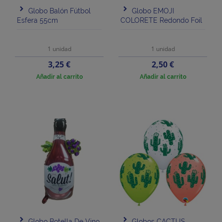
Globo Balón Fútbol
Globo EMOJI
Esfera 55cm
COLORETE Redondo Foil
1 unidad
1 unidad
Precio
Precio
3,25 €
2,50 €
Añadir al carrito
Añadir al carrito
Globo Botella De Vino
Globos CACTUS