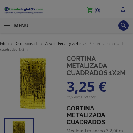

shopping_cart
(0)

MENÚ
Inicio
De temporada
Verano, Ferias y verbenas
Cortina metalizada
cuadrados 1x2m
CORTINA
METALIZADA
CUADRADOS 1X2M
3,25 €
Impuestos incluidos
CORTINA
METALIZADA
CUADRADOS
Medida: 1m ancho * 2,00m