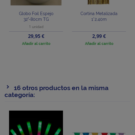
Globo Foil Espejo
Cortina Metalizada
32"-80cm TG
1*2,40m
1 unidad
Precio
Precio
29,95 €
2,99 €
Añadir al carrito
Añadir al carrito
16 otros productos en la misma
categoría: