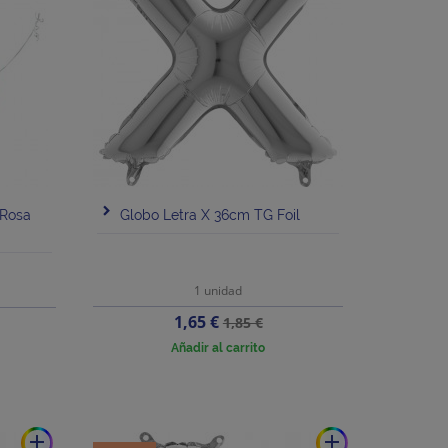
 Rosa
Globo Letra X 36cm TG Foil
1 unidad
Precio
Precio
1,65 €
1,85 €
base
Añadir al carrito
add
add