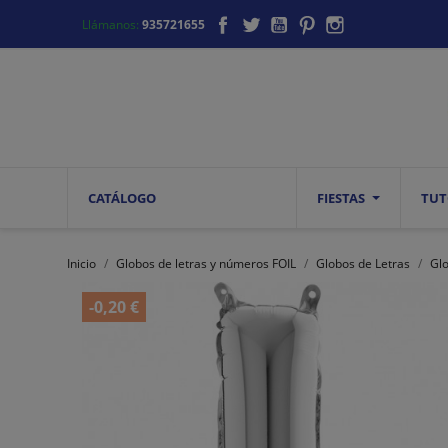
Facebook
Twitter
YouTube
Pinterest
Instagram
Llámanos:
935721655
CATÁLOGO
FIESTAS
TUT
Inicio
Globos de letras y números FOIL
Globos de Letras
Gl
-0,20 €