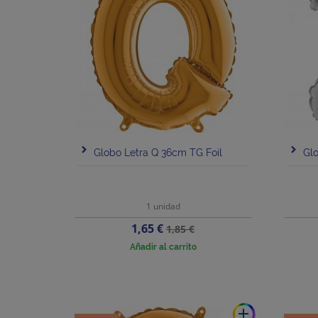
Globo Letra Q 36cm TG Foil
Glo
1 unidad
Precio
Precio
1,65 €
1,85 €
base
Añadir al carrito
add