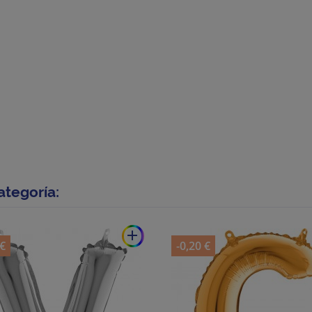
ategoría:
add
 €
-0,20 €