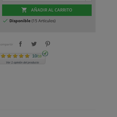

AÑADIR AL CARRITO

Disponible
(
15 Artículos
)
ompartir
10
/
10
Ver 1 opinión del producto