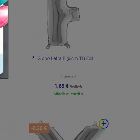
l
Globo Letra F 36cm TG Foil
1 unidad
Precio
Precio
1,65 €
1,85 €
base
Añadir al carrito
add
-0,20 €