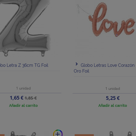
bo Letra Z 36cm TG Foil
Globo Letras Love Corazón
Oro Foil
1 unidad
1 unidad
Precio
Precio
1,65 €
Precio
5,25 €
1,85 €
base
Añadir al carrito
Añadir al carrito
add