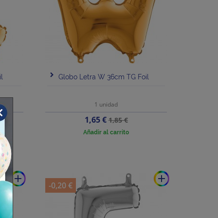
l
Globo Letra W 36cm TG Foil
1 unidad
Precio
Precio
1,65 €
1,85 €
base
Añadir al carrito
add
add
-0,20 €