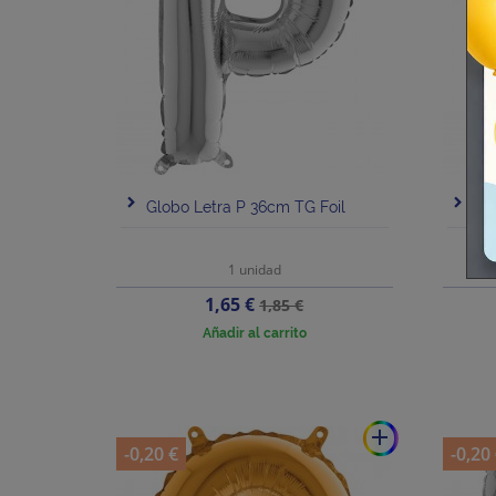
Globo Letra P 36cm TG Foil
Glo
1 unidad
Precio
Precio
1,65 €
1,85 €
base
Añadir al carrito
add
-0,20 €
-0,20