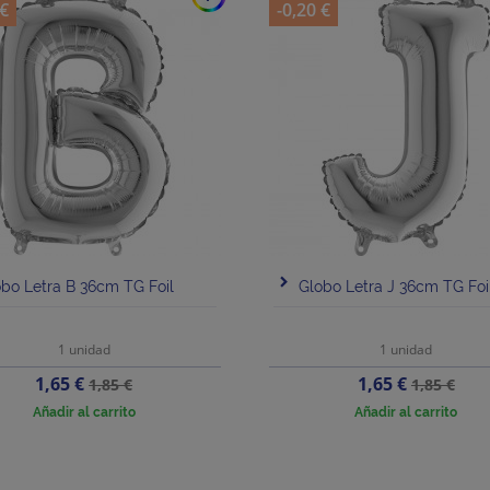
 €
-0,20 €
bo Letra B 36cm TG Foil
Globo Letra J 36cm TG Foi
1 unidad
1 unidad
Precio
Precio
Precio
Precio
1,65 €
1,65 €
1,85 €
1,85 €
base
base
Añadir al carrito
Añadir al carrito