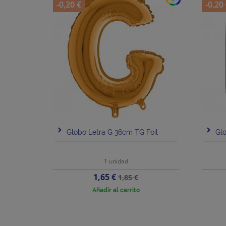
-0,20 €
-0,20
Globo Letra G 36cm TG Foil
Glo
1 unidad
Precio
Precio
1,65 €
1,85 €
base
Añadir al carrito