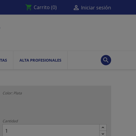
shopping_cart

Carrito
(0)
Iniciar sesión

TAS
ALTA PROFESIONALES
Color: Plata
Cantidad