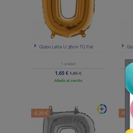
Globo Letra U 36cm TG Foil
Glo
1 unidad
Precio
Precio
1,65 €
1,85 €
base
Añadir al carrito
add
-0,20 €
-0,20