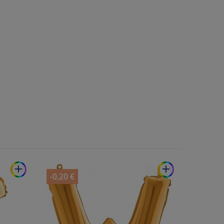
add
add
-0,20 €