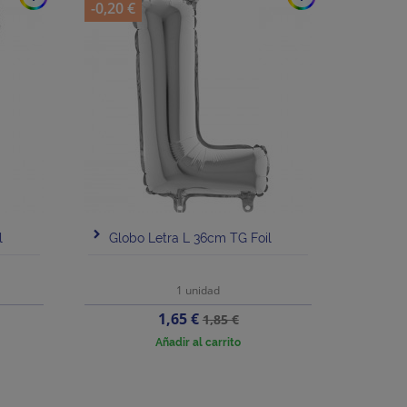
-0,20 €
l
Globo Letra L 36cm TG Foil
1 unidad
Precio
Precio
1,65 €
1,85 €
base
Añadir al carrito