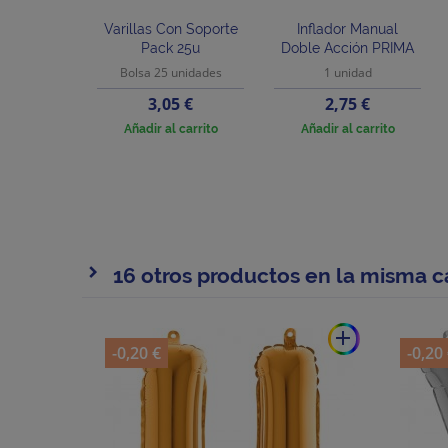
Varillas Con Soporte
Inflador Manual
Pack 25u
Doble Acción PRIMA
Bolsa 25 unidades
1 unidad
Precio
Precio
3,05 €
2,75 €
Añadir al carrito
Añadir al carrito
16 otros productos en la misma c
add
-0,20 €
-0,20