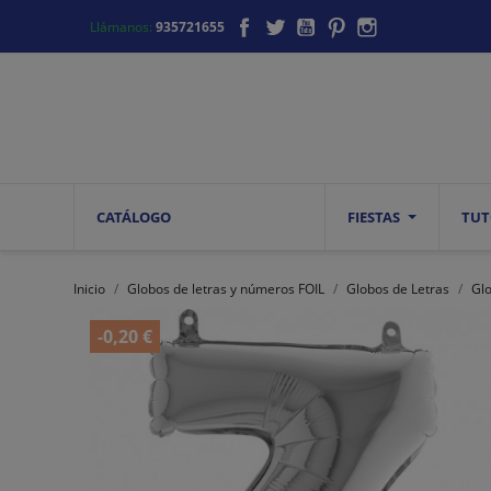
Facebook
Twitter
YouTube
Pinterest
Instagram
Llámanos:
935721655
CATÁLOGO
FIESTAS
TUT
Inicio
Globos de letras y números FOIL
Globos de Letras
Gl
-0,20 €