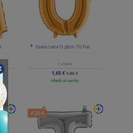
l
Globo Letra O 36cm TG Foil
1 unidad
Precio
Precio
1,65 €
1,85 €
base
Añadir al carrito
add
add
-0,20 €