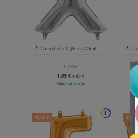
Globo Letra X 36cm TG Foil
Glo
1 unidad
Precio
Precio
1,65 €
1,85 €
base
Añadir al carrito
add
-0,20 €
-0,20