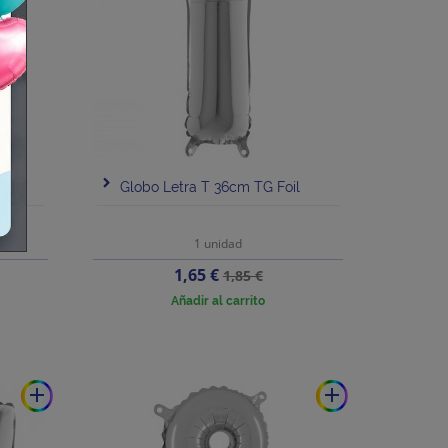
l
Globo Letra T 36cm TG Foil
1 unidad
Precio
Precio
1,65 €
1,85 €
base
Añadir al carrito
add
add