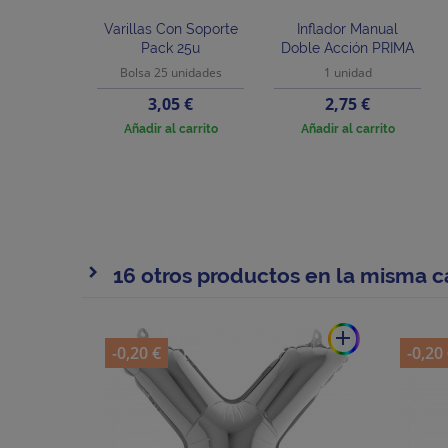
Varillas Con Soporte
Inflador Manual
Pack 25u
Doble Acción PRIMA
Bolsa 25 unidades
1 unidad
Precio
Precio
3,05 €
2,75 €
Añadir al carrito
Añadir al carrito
16 otros productos en la misma c
add
-0,20 €
-0,20