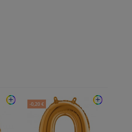
add
add
-0,20 €