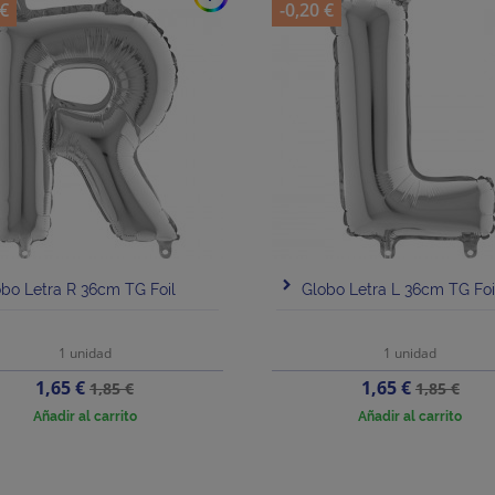
 €
-0,20 €
bo Letra R 36cm TG Foil
Globo Letra L 36cm TG Foi
1 unidad
1 unidad
Precio
Precio
Precio
Precio
1,65 €
1,65 €
1,85 €
1,85 €
base
base
Añadir al carrito
Añadir al carrito