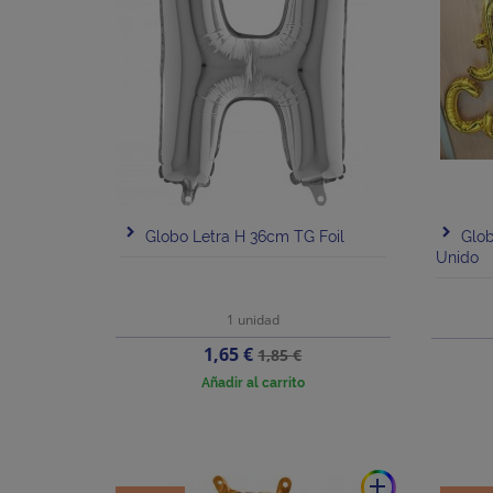
Globo Letra H 36cm TG Foil
Glob
Unido
1 unidad
Precio
Precio
1,65 €
1,85 €
base
Añadir al carrito
add