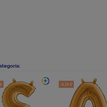
ategoría:
add
 €
-0,20 €