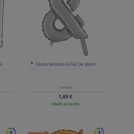
il
Globo Símbolo & Foil De 36cm
1 unidad
Precio
1,65 €
Añadir al carrito
add
add