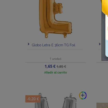
Globo Letra E 36cm TG Foil
Glo
1 unidad
Precio
Precio
1,65 €
1,85 €
base
Añadir al carrito
add
-0,20 €