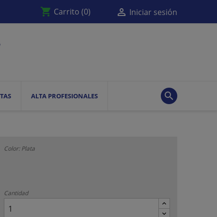
shopping_cart

Carrito
(0)
Iniciar sesión

TAS
ALTA PROFESIONALES
Color: Plata
Cantidad