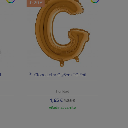
-0,20 €
l
Globo Letra G 36cm TG Foil
1 unidad
Precio
Precio
1,65 €
1,85 €
base
Añadir al carrito