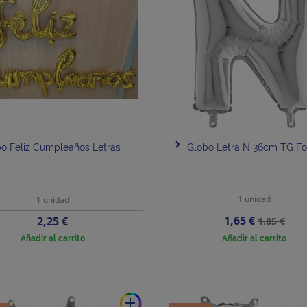
o Feliz Cumpleaños Letras
Globo Letra N 36cm TG Fo
1 unidad
1 unidad
Precio
Precio
Precio
1,65 €
2,25 €
1,85 €
base
Añadir al carrito
Añadir al carrito
add