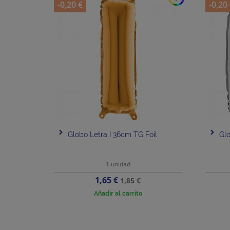
-0,20 €
-0,20
Globo Letra I 36cm TG Foil
Glo
1 unidad
Precio
Precio
1,65 €
1,85 €
base
Añadir al carrito