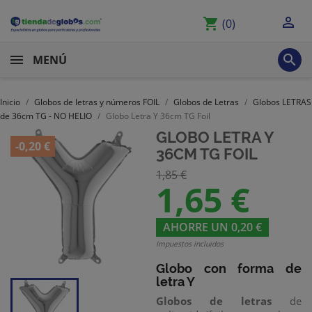

shopping_cart
(0)

MENÚ
Inicio
Globos de letras y números FOIL
Globos de Letras
Globos LETRAS
de 36cm TG - NO HELIO
Globo Letra Y 36cm TG Foil
GLOBO LETRA Y
-0,20 €
36CM TG FOIL
1,85 €
1,65 €
AHORRE UN 0,20 €
Impuestos incluidos
Globo con forma de
letra Y
Globos de letras
de