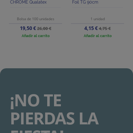
CHROME Qualatex
Foil TG 90cm
Bolsa de 100 unidades
1 unidad
Precio
Precio
Precio
Precio
19,50 €
4,15 €
26,00 €
4,75 €
base
base
Añadir al carrito
Añadir al carrito
¡NO TE
PIERDAS LA