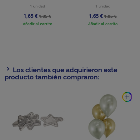
1 unidad
1 unidad
Precio
Precio
Precio
Precio
1,65 €
1,65 €
1,85 €
1,85 €
base
base
Añadir al carrito
Añadir al carrito
Los clientes que adquirieron este
producto también compraron:
add