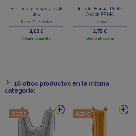
Varillas Con Soporte Pack
Inflador Manual Doble
25u
Acción PRIMA
Bolsa 25 unidades
1 unidad
Precio
Precio
3,05 €
2,75 €
Añadir al carrito
Añadir al carrito
16 otros productos en la misma
categoría:
add
add
-0,20 €
-0,20 €