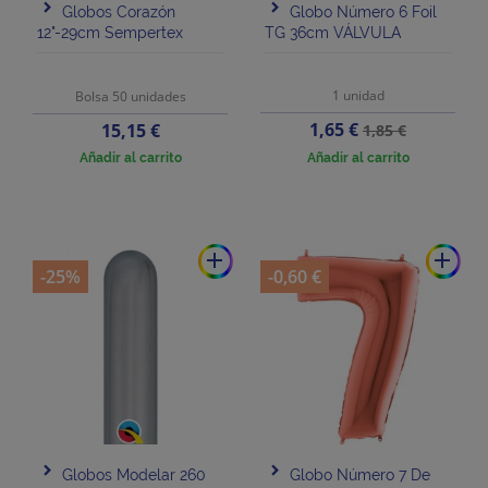
Globos Corazón
Globo Número 6 Foil
12"-29cm Sempertex
TG 36cm VÁLVULA
1 unidad
Bolsa 50 unidades
Precio
Precio
Precio
1,65 €
15,15 €
1,85 €
base
Añadir al carrito
Añadir al carrito
add
add
-25%
-0,60 €
Globos Modelar 260
Globo Número 7 De