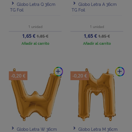
Globo Letra Q 36cm
Globo Letra A 36cm
TG Foil
TG Foil
1 unidad
1 unidad
Precio
Precio
Precio
Precio
1,65 €
1,65 €
1,85 €
1,85 €
base
base
Añadir al carrito
Añadir al carrito
add
add
-0,20 €
-0,20 €
Globo Letra W 36cm
Globo Letra M 36cm