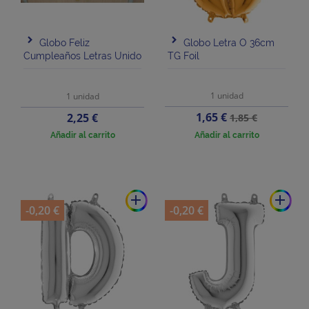
Globo Feliz
Globo Letra O 36cm
Cumpleaños Letras Unido
TG Foil
1 unidad
1 unidad
Precio
Precio
Precio
1,65 €
2,25 €
1,85 €
base
Añadir al carrito
Añadir al carrito
add
add
-0,20 €
-0,20 €