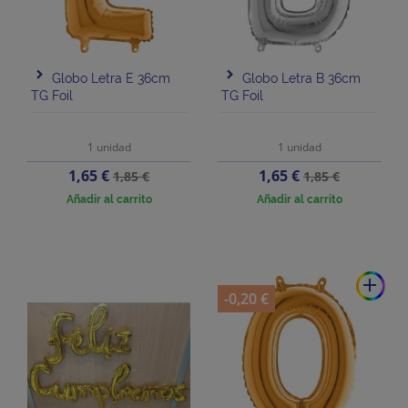
Globo Letra E 36cm
Globo Letra B 36cm
TG Foil
TG Foil
1 unidad
1 unidad
Precio
Precio
Precio
Precio
1,65 €
1,65 €
1,85 €
1,85 €
base
base
Añadir al carrito
Añadir al carrito
add
-0,20 €