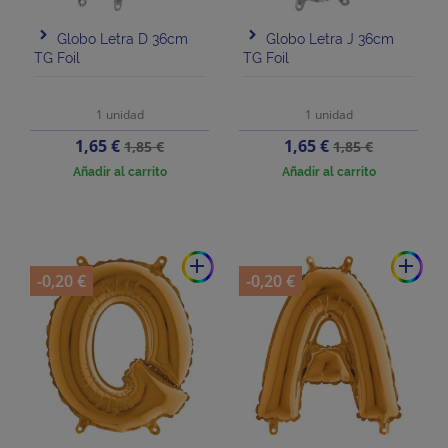
Globo Letra D 36cm
Globo Letra J 36cm
TG Foil
TG Foil
1 unidad
1 unidad
Precio
Precio
Precio
Precio
1,65 €
1,65 €
1,85 €
1,85 €
base
base
Añadir al carrito
Añadir al carrito
add
add
-0,20 €
-0,20 €