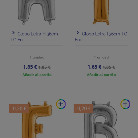
Globo Letra H 36cm
Globo Letra I 36cm TG
TG Foil
Foil
1 unidad
1 unidad
Precio
Precio
Precio
Precio
1,65 €
1,65 €
1,85 €
1,85 €
base
base
Añadir al carrito
Añadir al carrito
add
add
-0,20 €
-0,20 €