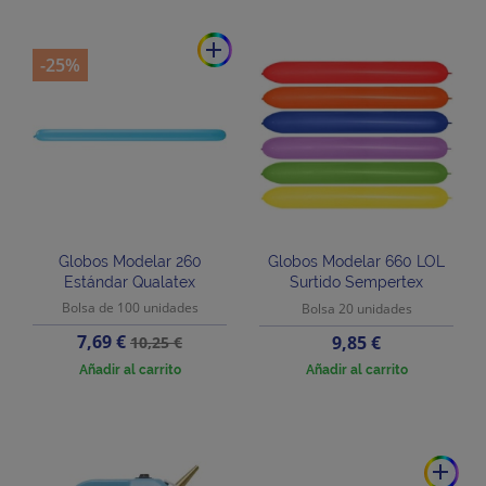
add
-25%
Globos Modelar 260
Globos Modelar 660 LOL
Estándar Qualatex
Surtido Sempertex
Bolsa de 100 unidades
Bolsa 20 unidades
Precio
Precio
7,69 €
Precio
9,85 €
10,25 €
base
Añadir al carrito
Añadir al carrito
add