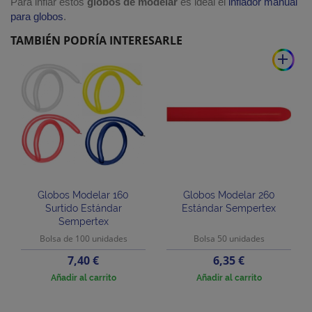
Para inflar estos
globos de modelar
es ideal el
inflador manual
para globos
.
TAMBIÉN PODRÍA INTERESARLE
add
Globos Modelar 160
Globos Modelar 260
Surtido Estándar
Estándar Sempertex
Sempertex
Bolsa de 100 unidades
Bolsa 50 unidades
Precio
Precio
7,40 €
6,35 €
Añadir al carrito
Añadir al carrito