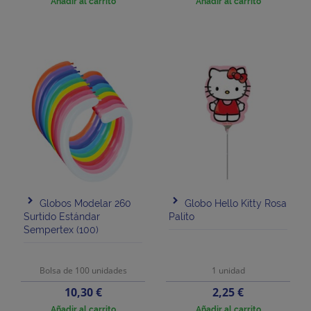
Añadir al carrito
Añadir al carrito
Globos Modelar 260
Globo Hello Kitty Rosa
Surtido Estándar
Palito
Sempertex (100)
Bolsa de 100 unidades
1 unidad
Precio
Precio
10,30 €
2,25 €
Añadir al carrito
Añadir al carrito