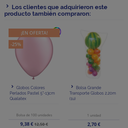
Los clientes que adquirieron este
producto también compraron:
add
¡EN OFERTA!
-25%
Globos Colores
Bolsa Grande
Perlados Pastel 5"-13cm
Transporte Globos 2,20m
Qualatex
(1u)
Bolsa de 100 unidades
1 unidad
Precio
Precio
9,38 €
Precio
2,70 €
12,50 €