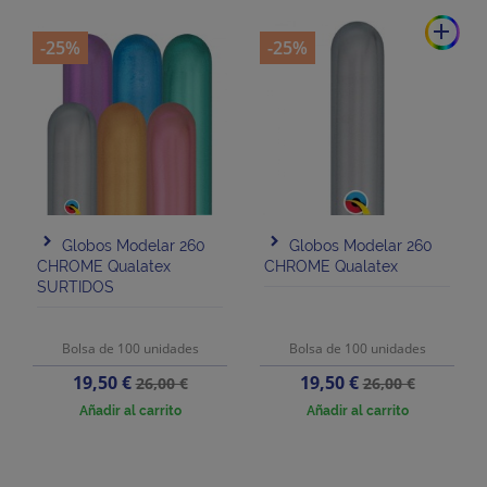
add
-25%
-25%
Globos Modelar 260
Globos Modelar 260
CHROME Qualatex
CHROME Qualatex
SURTIDOS
Bolsa de 100 unidades
Bolsa de 100 unidades
Precio
Precio
Precio
Precio
19,50 €
19,50 €
26,00 €
26,00 €
base
base
Añadir al carrito
Añadir al carrito