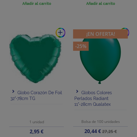
base
Añadir al carrito
Añadir al carrito
add
add
¡EN OFERTA!
-25%
Globo Corazón De Foil
Globos Colores
32"-78cm TG
Perlados Radiant
11"-28cm Qualatex
Bolsa de 100 unidades
1 unidad
Precio
Precio
Precio
20,44 €
2,95 €
27,25 €
base