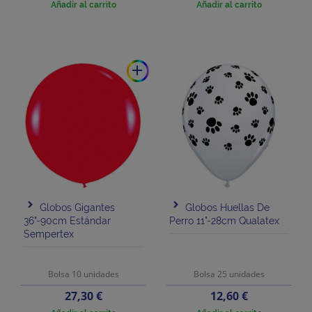
Añadir al carrito
Añadir al carrito
add
Globos Gigantes
Globos Huellas De
36"-90cm Estándar
Perro 11"-28cm Qualatex
Sempertex
Bolsa 10 unidades
Bolsa 25 unidades
Precio
Precio
27,30 €
12,60 €