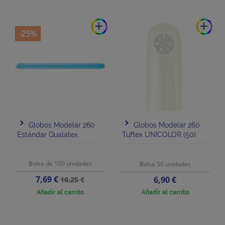
add
add
-25%
Globos Modelar 260
Globos Modelar 260
Estándar Qualatex
Tuftex UNICOLOR (50)
Bolsa de 100 unidades
Bolsa 50 unidades
Precio
Precio
7,69 €
Precio
6,90 €
10,25 €
base
Añadir al carrito
Añadir al carrito