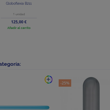
Globoflexia B211
1 unidad
Precio
125,00 €
Añadir al carrito
ategoría:
add
-25%