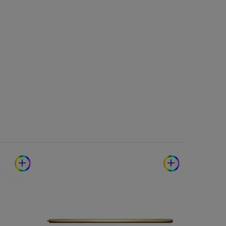
add
add