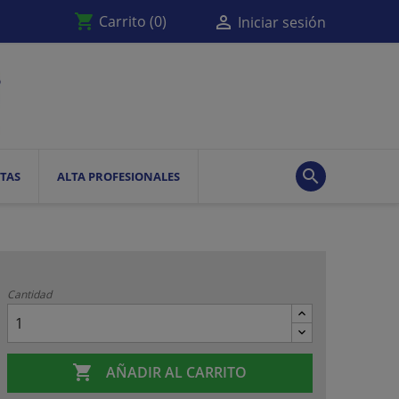
shopping_cart

Carrito
(0)
Iniciar sesión

TAS
ALTA PROFESIONALES
Cantidad

AÑADIR AL CARRITO