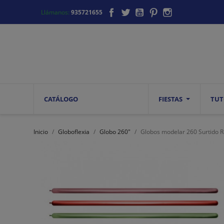
Facebook
Twitter
YouTube
Pinterest
Instagram
Llámanos:
935721655
CATÁLOGO
FIESTAS
TUT
Inicio
Globoflexia
Globo 260"
Globos modelar 260 Surtido R