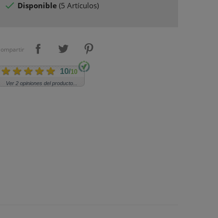

Disponible
(
5 Artículos
)
ompartir
10
/
10
Ver 2 opiniones del producto...