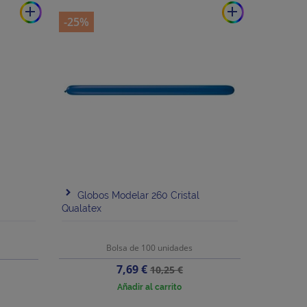
add
add
-25%
Globos Modelar 260 Cristal
Qualatex
Bolsa de 100 unidades
Precio
Precio
7,69 €
10,25 €
base
Añadir al carrito