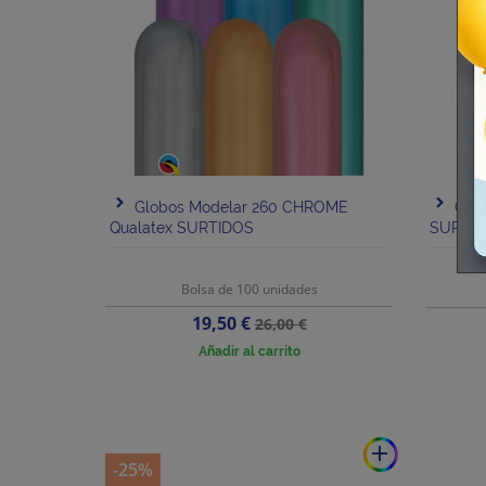
Globos Modelar 260 CHROME
Glob
Qualatex SURTIDOS
SURTID
Bolsa de 100 unidades
Precio
Precio
19,50 €
26,00 €
base
Añadir al carrito
add
-25%