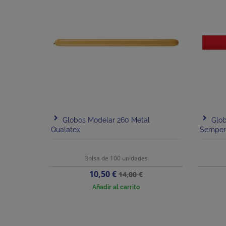
Globos Modelar 260 Metal
Glob
Qualatex
Semper
Bolsa de 100 unidades
Precio
Precio
10,50 €
14,00 €
base
Añadir al carrito