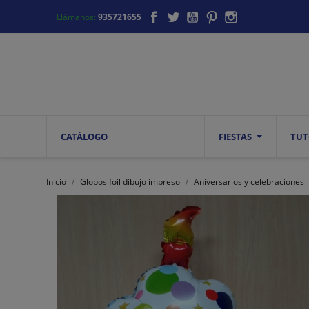
Facebook
Twitter
YouTube
Pinterest
Instagram
Llámanos:
935721655
CATÁLOGO
FIESTAS
TUT
Inicio
Globos foil dibujo impreso
Aniversarios y celebraciones