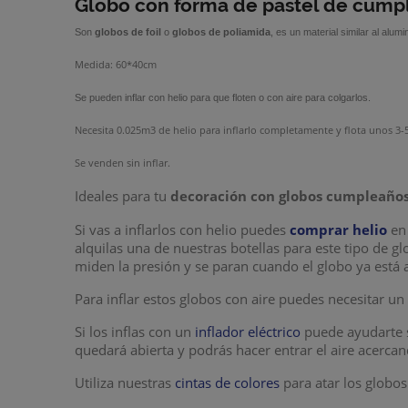
Globo con forma de pastel de cump
Son
globos de foil
o
globos de poliamida
, es un material similar al alu
Medida: 60*40cm
Se pueden inflar con helio para que floten o con aire para colgarlos.
Necesita 0.025m3 de helio para inflarlo completamente y flota unos 3-5 
Se venden sin inflar.
Ideales para tu
decoración con globos cumpleaño
Si vas a inflarlos con helio puedes
comprar helio
en 
alquilas una de nuestras botellas para este tipo de g
miden la presión y se paran cuando el globo ya está 
Para inflar estos globos con aire puedes necesitar u
Si los inflas con un
inflador eléctrico
puede ayudarte s
quedará abierta y podrás hacer entrar el aire acerca
Utiliza nuestras
cintas de colores
para atar los globos