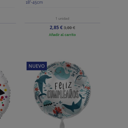
18"-45cm
1 unidad
Precio
Precio
2,85 €
3,00 €
base
Añadir al carrito
NUEVO