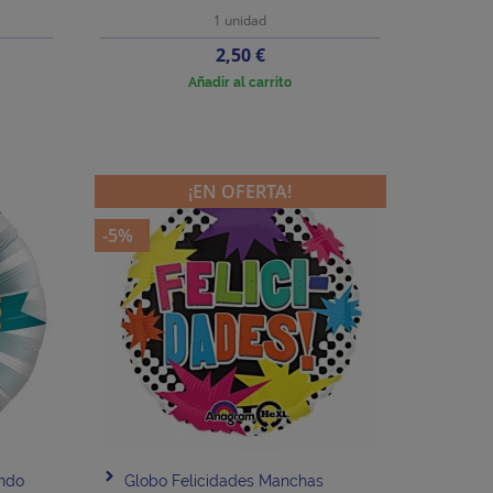
1 unidad
Precio
2,50 €
Añadir al carrito
¡EN OFERTA!
-5%
undo
Globo Felicidades Manchas