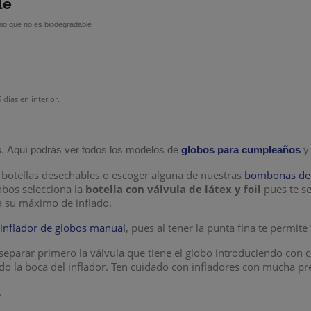
le
minio que no es biodegradable
días en interior.
s
.
Aquí podrás ver todos los modelos de
globos para cumpleaños
y
botellas desechables o escoger alguna de nuestras
bombonas de h
lobos selecciona la
botella con válvula de látex y foil
pues te s
a su máximo de inflado.
n
inflador de globos manual
, pues al tener la punta fina te permite
eparar primero la válvula que tiene el globo introduciendo con c
ndo la boca del inflador. Ten cuidado con infladores con mucha p
.