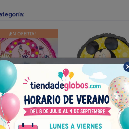
ategoría:
¡EN OFERTA!
bo 2 Años Rachel Gatos Foil
Globo Mickey Pulgar 18"-
1 unidad
1 unidad