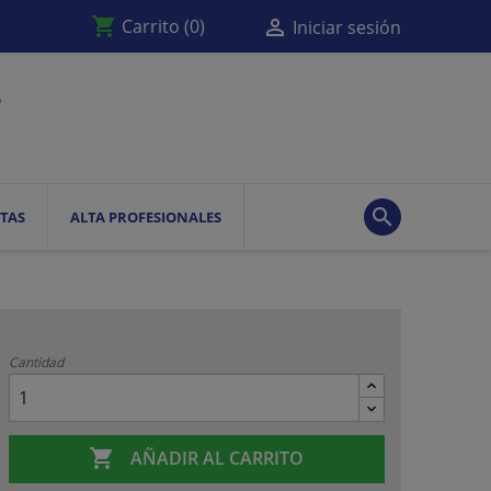
shopping_cart

Carrito
(0)
Iniciar sesión

TAS
ALTA PROFESIONALES
Cantidad

AÑADIR AL CARRITO