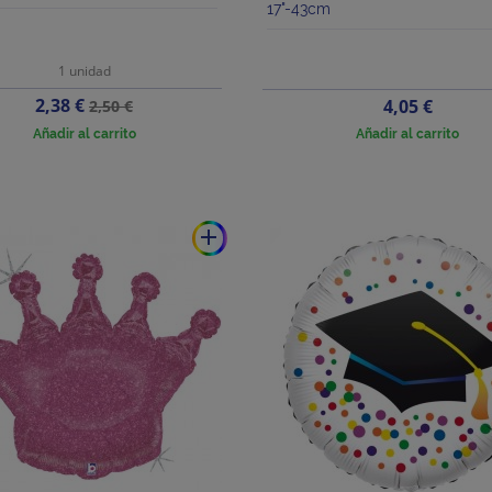
17"-43cm
1 unidad
Precio
Precio
2,38 €
Precio
4,05 €
2,50 €
base
Añadir al carrito
Añadir al carrito
add