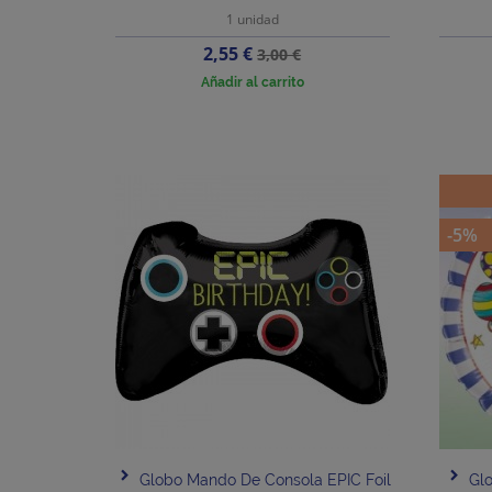
1 unidad
Precio
Precio
2,55 €
3,00 €
base
Añadir al carrito
-5%
Globo Mando De Consola EPIC Foil
Glo