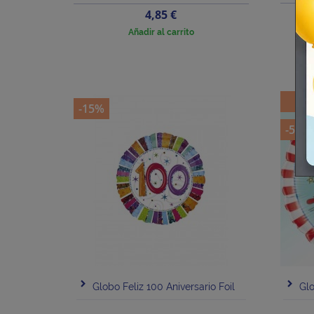
Precio
4,85 €
Añadir al carrito
-15%
-5%
Globo Feliz 100 Aniversario Foil
Glo