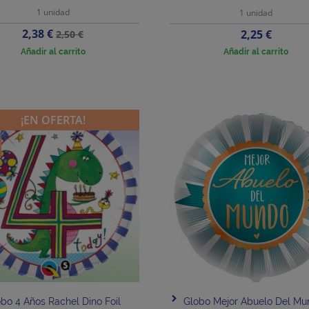
1 unidad
1 unidad
Precio
Precio
2,38 €
Precio
2,25 €
2,50 €
base
Añadir al carrito
Añadir al carrito
¡EN OFERTA!
bo 4 Años Rachel Dino Foil
Globo Mejor Abuelo Del M