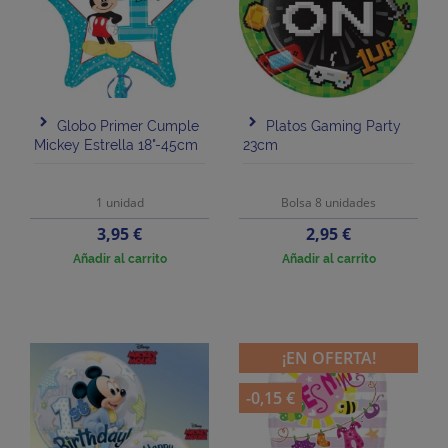
Globo Primer Cumple
Platos Gaming Party
Mickey Estrella 18"-45cm
23cm
1 unidad
Bolsa 8 unidades
Precio
Precio
3,95 €
2,95 €
Añadir al carrito
Añadir al carrito
¡EN OFERTA!
-0,15 €