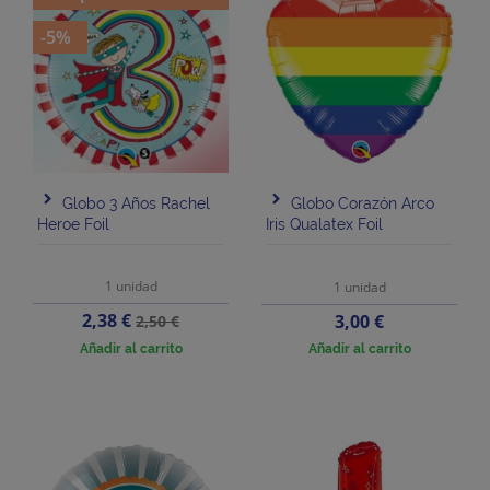
-5%
Globo 3 Años Rachel
Globo Corazón Arco
Heroe Foil
Iris Qualatex Foil
1 unidad
1 unidad
Precio
Precio
2,38 €
Precio
3,00 €
2,50 €
base
Añadir al carrito
Añadir al carrito