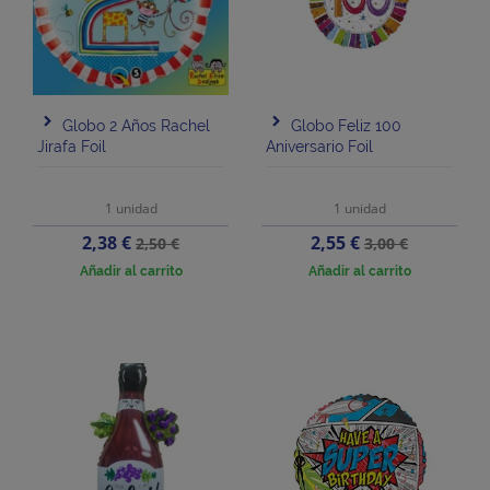
Globo 2 Años Rachel
Globo Feliz 100
Jirafa Foil
Aniversario Foil
1 unidad
1 unidad
Precio
Precio
Precio
Precio
2,38 €
2,55 €
2,50 €
3,00 €
base
base
Añadir al carrito
Añadir al carrito