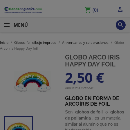

shopping_cart
(0)

MENÚ
Inicio
Globos foil dibujo impreso
Aniversarios y celebraciones
Globo
Arco Iris Happy Day foil
GLOBO ARCO IRIS
HAPPY DAY FOIL
2,50 €
Impuestos incluidos
GLOBO EN FORMA DE
ARCOÍRIS DE FOIL
Son
globos de foil
o
globos
de poliamida
, es un material
similar al aluminio que no es