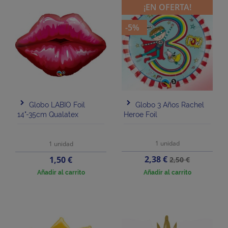
¡EN OFERTA!
-5%
Globo LABIO Foil
Globo 3 Años Rachel
14"-35cm Qualatex
Heroe Foil
1 unidad
1 unidad
Precio
Precio
Precio
2,38 €
1,50 €
2,50 €
base
Añadir al carrito
Añadir al carrito