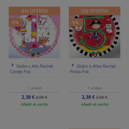
¡EN OFERTA!
¡EN OFERTA!
-5%
-5%
Globo 1 Año Rachel
Globo 5 Años Rachel
Conejo Foil
Pirata Foil
1 unidad
1 unidad
Precio
Precio
Precio
Precio
2,38 €
2,38 €
2,50 €
2,50 €
base
base
Añadir al carrito
Añadir al carrito