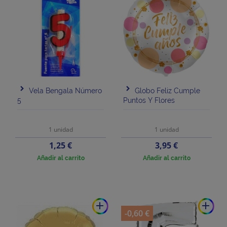
Vela Bengala Número
Globo Feliz Cumple
5
Puntos Y Flores
1 unidad
1 unidad
Precio
Precio
1,25 €
3,95 €
Añadir al carrito
Añadir al carrito
add
add
-0,60 €