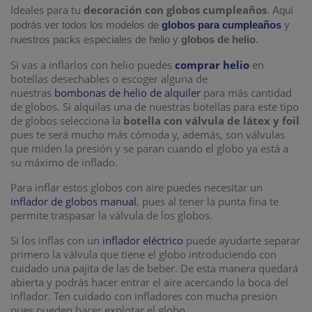
Ideales para tu
decoración con globos cumpleaños
.
Aquí
podrás ver todos los modelos de
globos para cumpleaños
y
nuestros packs especiales de helio y
globos de helio
.
Si vas a inflarlos con helio puedes
comprar helio
en
botellas desechables o escoger alguna de
nuestras
bombonas de helio de alquiler
para más cantidad
de globos. Si alquilas una de nuestras botellas para este tipo
de globos selecciona la
botella con válvula de látex y foil
pues te será mucho más cómoda y, además, son válvulas
que miden la presión y se paran cuando el globo ya está a
su máximo de inflado.
Para inflar estos globos con aire puedes necesitar un
inflador de globos manual
, pues al tener la punta fina te
permite traspasar la válvula de los globos.
Si los inflas con un
inflador eléctrico
puede ayudarte separar
primero la válvula que tiene el globo introduciendo con
cuidado una pajita de las de beber. De esta manera quedará
abierta y podrás hacer entrar el aire acercando la boca del
inflador. Ten cuidado con infladores con mucha presión
pues pueden hacer explotar el globo.