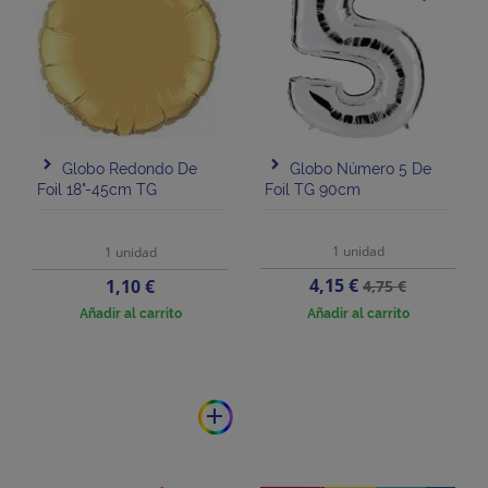
Globo Redondo De
Globo Número 5 De
Foil 18"-45cm TG
Foil TG 90cm
1 unidad
1 unidad
Precio
Precio
Precio
4,15 €
1,10 €
4,75 €
base
Añadir al carrito
Añadir al carrito
add