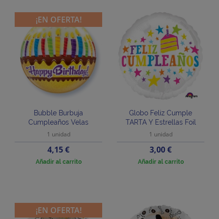
¡EN OFERTA!
Bubble Burbuja
Globo Feliz Cumple
Cumpleaños Velas
TARTA Y Estrellas Foil
1 unidad
1 unidad
Precio
Precio
4,15 €
3,00 €
Añadir al carrito
Añadir al carrito
¡EN OFERTA!