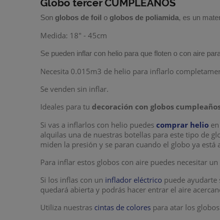
Globo tercer CUMPLEAÑOS
Son
globos de foil
o
globos de poliamida
, es un mater
Medida: 18" - 45cm
Se pueden inflar con helio para que floten o con aire para
Necesita 0.015m3 de helio para inflarlo completament
Se venden sin inflar.
Ideales para tu
decoración con globos cumpleaño
Si vas a inflarlos con helio puedes
comprar helio
en 
alquilas una de nuestras botellas para este tipo de g
miden la presión y se paran cuando el globo ya está 
Para inflar estos globos con aire puedes necesitar u
Si los inflas con un
inflador eléctrico
puede ayudarte s
quedará abierta y podrás hacer entrar el aire acerca
Utiliza nuestras
cintas de colores
para atar los globos