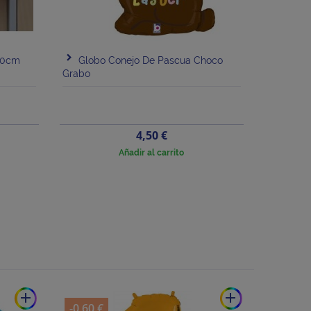
80cm
Globo Conejo De Pascua Choco
Grabo
Precio
4,50 €
Añadir al carrito
add
add
-0,60 €