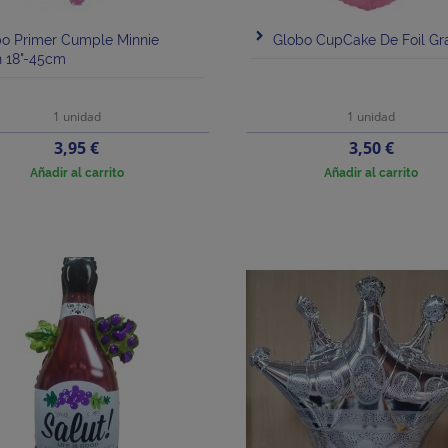
bo Primer Cumple Minnie
Globo CupCake De Foil Gr
 18"-45cm
1 unidad
1 unidad
Precio
Precio
3,95 €
3,50 €
Añadir al carrito
Añadir al carrito