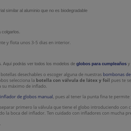
ial similar al aluminio que no es biodegradable
 colgarlos.
e y flota unos 3-5 dias en interior.
s
.
Aquí podrás ver todos los modelos de
globos para cumpleaños
y
botellas desechables o escoger alguna de nuestras
bombonas de h
lobos selecciona la
botella con válvula de látex y foil
pues te s
a su máximo de inflado.
n
inflador de globos manual
, pues al tener la punta fina te permite
eparar primero la válvula que tiene el globo introduciendo con c
ndo la boca del inflador. Ten cuidado con infladores con mucha p
.