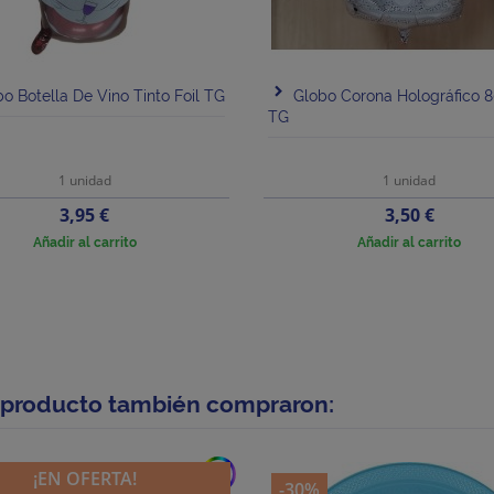
o Botella De Vino Tinto Foil TG
Globo Corona Holográfico 
TG
1 unidad
1 unidad
Precio
Precio
3,95 €
3,50 €
Añadir al carrito
Añadir al carrito
e producto también compraron:
add
¡EN OFERTA!
-30%