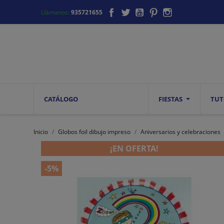
Facebook
Twitter
YouTube
Pinterest
Instagram
Llámanos:
935721655
CATÁLOGO
FIESTAS
TUT
Inicio
Globos foil dibujo impreso
Aniversarios y celebraciones
¡EN OFERTA!
-5%