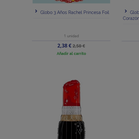
Globo 3 Años Rachel Princesa Foil
Glo
Corazón
1 unidad
Precio
Precio
2,38 €
2,50 €
base
Añadir al carrito