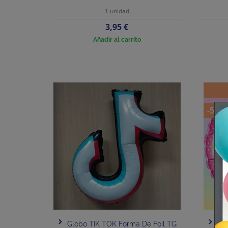
1 unidad
Precio
3,95 €
Añadir al carrito
-5%
Globo TIK TOK Forma De Foil TG
Glo