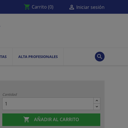
shopping_cart

Carrito
(0)
Iniciar sesión

TAS
ALTA PROFESIONALES
Cantidad

AÑADIR AL CARRITO