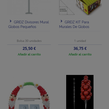
GRIDZ Divisores Mural
GRIDZ KIT Para
Globos Pequeños
Murales De Globos
Bolsa 30 unidades
1 unidad
Precio
Precio
25,50 €
36,75 €
Añadir al carrito
Añadir al carrito