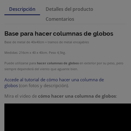
Descripción
Detalles del producto
Comentarios
Base para hacer columnas de globos
Base de metal de 40x40cm + tramos de metal encajables
Medidas: 216cm x 40 x 40cm. Peso 4,5kg.
Puede utilizarse para
hacer columnas de globos
en exterior por su peso, pero
siempre dependerá del viento que aguante bien.
Accede al tutorial de cómo hacer una columna de
globos
(con fotos y descripción).
Mira el video de
cómo hacer una columna de globos
: