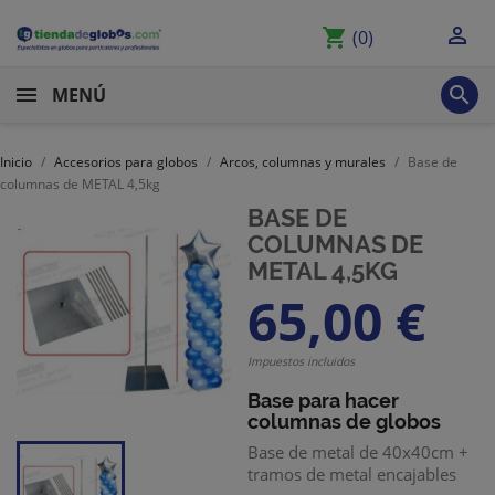

shopping_cart
(0)

MENÚ
Inicio
Accesorios para globos
Arcos, columnas y murales
Base de
columnas de METAL 4,5kg
BASE DE
COLUMNAS DE
METAL 4,5KG
65,00 €
Impuestos incluidos
Base para hacer
columnas de globos
Base de metal de 40x40cm +
tramos de metal encajables