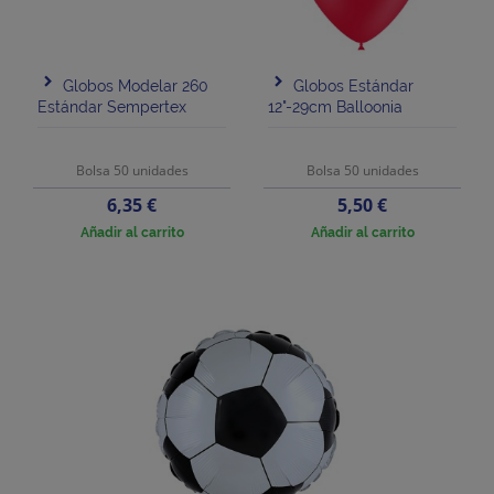
Globos Modelar 260
Globos Estándar
Estándar Sempertex
12"-29cm Balloonia
Bolsa 50 unidades
Bolsa 50 unidades
Precio
Precio
6,35 €
5,50 €
Añadir al carrito
Añadir al carrito