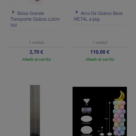
Bolsa Grande
Arco De Globos Base
Transporte Globos 2,20m
METAL 4,5kg
(1u)
1 unidad
1 unidad
Precio
Precio
2,70 €
110,00 €
Añadir al carrito
Añadir al carrito