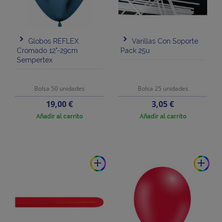
Globos REFLEX
Varillas Con Soporte
Cromado 12"-29cm
Pack 25u
Sempertex
Bolsa 50 unidades
Bolsa 25 unidades
Precio
Precio
19,00 €
3,05 €
Añadir al carrito
Añadir al carrito
add
add