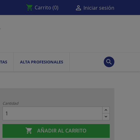
shopping_cart

Carrito
(0)
Iniciar sesión

TAS
ALTA PROFESIONALES
Cantidad

AÑADIR AL CARRITO