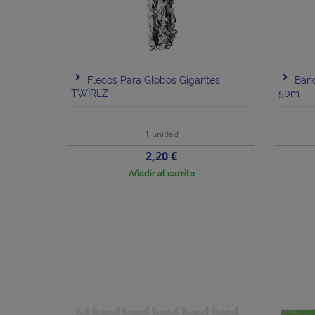
Flecos Para Globos Gigantes
Band
TWIRLZ
50m
1 unidad
Precio
2,20 €
Añadir al carrito