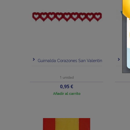
Guirnalda Corazones San Valentín
Ban
1 unidad
Precio
0,95 €
Añadir al carrito