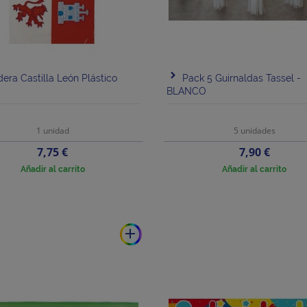
era Castilla León Plástico
Pack 5 Guirnaldas Tassel -
BLANCO
1 unidad
5 unidades
Precio
Precio
7,75 €
7,90 €
Añadir al carrito
Añadir al carrito
add