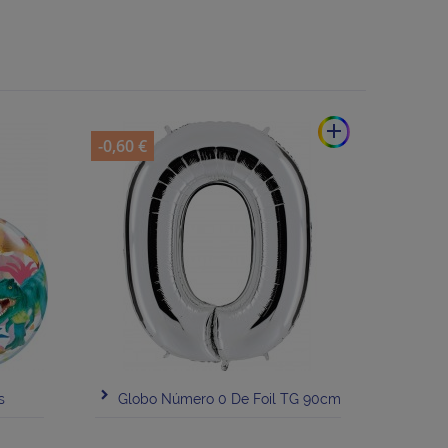
add
-0,60 €
s
Globo Número 0 De Foil TG 90cm