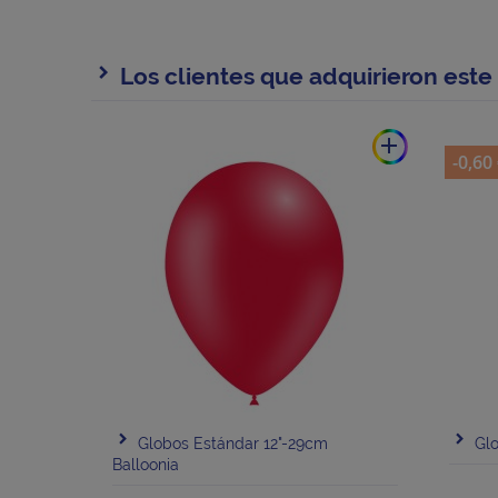
Los clientes que adquirieron est
add
-0,60
Globos Estándar 12"-29cm
Glo
Balloonia