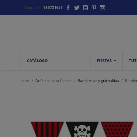
Facebook
Twitter
YouTube
Pinterest
Instagram
Llámanos:
935721655
CATÁLOGO
FIESTAS
TUT
Inicio
Artículos para fiestas
Banderolas y guirnaldas
Bander