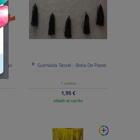
iélago
Guirnalda Tassel - Borla De Papel
1 unidad
Precio
1,95 €
Añadir al carrito
add