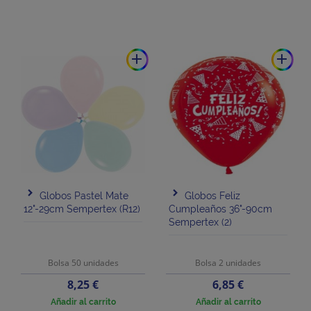
add
add
Globos Pastel Mate
Globos Feliz
12"-29cm Sempertex (R12)
Cumpleaños 36"-90cm
Sempertex (2)
Bolsa 50 unidades
Bolsa 2 unidades
Precio
Precio
8,25 €
6,85 €
Añadir al carrito
Añadir al carrito