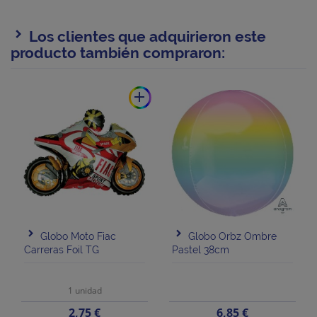
Los clientes que adquirieron este
producto también compraron:
add
Globo Moto Fiac
Globo Orbz Ombre
Carreras Foil TG
Pastel 38cm
1 unidad
Precio
Precio
2,75 €
6,85 €