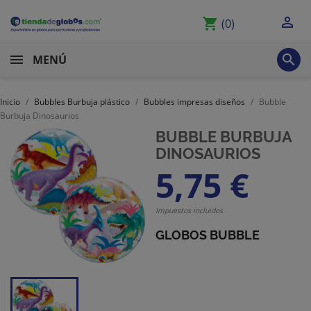

shopping_cart
(0)

MENÚ
Inicio
Bubbles Burbuja plástico
Bubbles impresas diseños
Bubble
Burbuja Dinosaurios
BUBBLE BURBUJA
DINOSAURIOS
5,75 €
Impuestos incluidos
GLOBOS BUBBLE