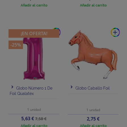
Añadir al carrito
Añadir al carrito
add
add
¡EN OFERTA!
-25%
Globo Número 1 De
Globo Caballo Foil
Foil Qualatex
1 unidad
1 unidad
Precio
Precio
5,63 €
Precio
2,75 €
7,50 €
base
Añadir al carrito
Añadir al carrito