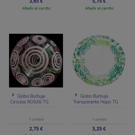
Precio
Precio
3,65 €
5,75 €
Añadir al carrito
Añadir al carrito
Globo Burbuja
Globo Burbuja
Círculos ROSAS TG
Transparente Hojas TG
1 unidad
1 unidad
Precio
Precio
2,75 €
3,25 €