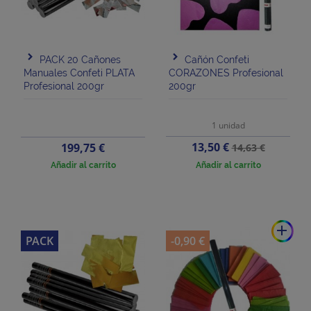
PACK 20 Cañones
Cañón Confeti
Manuales Confeti PLATA
CORAZONES Profesional
Profesional 200gr
200gr
1 unidad
Precio
Precio
Precio
13,50 €
199,75 €
14,63 €
base
Añadir al carrito
Añadir al carrito
add
PACK
-0,90 €