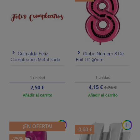
Guirnalda Feliz
Globo Número 8 De
Cumpleaños Metalizada
Foil TG 90cm
1 unidad
1 unidad
Precio
Precio
Precio
4,15 €
2,50 €
4,75 €
base
Añadir al carrito
Añadir al carrito
add
add
¡EN OFERTA!
-0,60 €
-25%