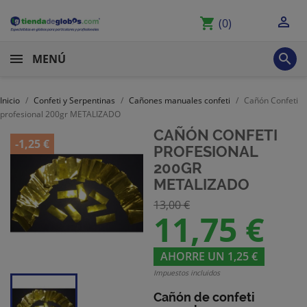

shopping_cart
(0)

MENÚ
Inicio
Confeti y Serpentinas
Cañones manuales confeti
Cañón Confeti
profesional 200gr METALIZADO
CAÑÓN CONFETI
-1,25 €
PROFESIONAL
200GR
METALIZADO
13,00 €
11,75 €
AHORRE UN 1,25 €
Impuestos incluidos
Cañón de confeti