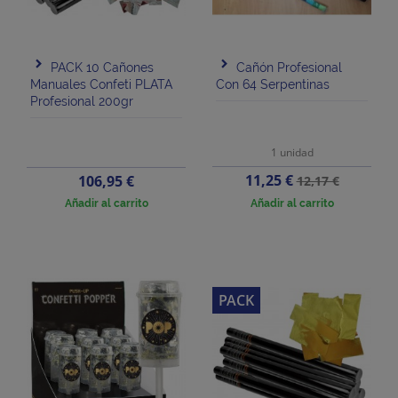
PACK 10 Cañones
Cañón Profesional
Manuales Confeti PLATA
Con 64 Serpentinas
Profesional 200gr
1 unidad
Precio
Precio
Precio
11,25 €
106,95 €
12,17 €
base
Añadir al carrito
Añadir al carrito
PACK