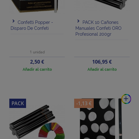
Confetti Popper -
PACK 10 Cañones
Disparo De Confeti
Manuales Confeti ORO
Profesional 200gr
1 unidad
Precio
Precio
2,50 €
106,95 €
Añadir al carrito
Añadir al carrito
add
PACK
-1,13 €