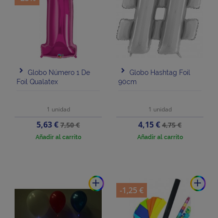
Globo Número 1 De
Globo Hashtag Foil
Foil Qualatex
90cm
1 unidad
1 unidad
Precio
Precio
Precio
Precio
5,63 €
4,15 €
7,50 €
4,75 €
base
base
Añadir al carrito
Añadir al carrito
add
add
-1,25 €