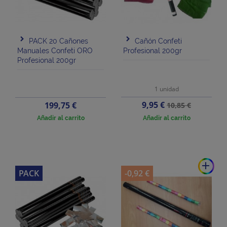
PACK 20 Cañones
Cañón Confeti
Manuales Confeti ORO
Profesional 200gr
Profesional 200gr
1 unidad
Precio
Precio
Precio
9,95 €
199,75 €
10,85 €
base
Añadir al carrito
Añadir al carrito
add
PACK
-0,92 €