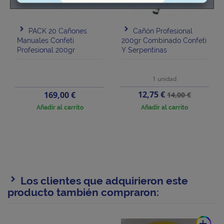
PACK 20 Cañones
Cañón Profesional
Manuales Confeti
200gr Combinado Confeti
Profesional 200gr
Y Serpentinas
1 unidad
Precio
Precio
Precio
12,75 €
169,00 €
14,00 €
base
Añadir al carrito
Añadir al carrito
Los clientes que adquirieron este
producto también compraron:
add