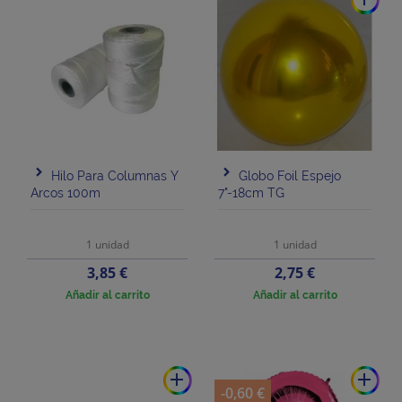
Hilo Para Columnas Y
Globo Foil Espejo
Arcos 100m
7"-18cm TG
1 unidad
1 unidad
Precio
Precio
3,85 €
2,75 €
Añadir al carrito
Añadir al carrito
add
add
-0,60 €