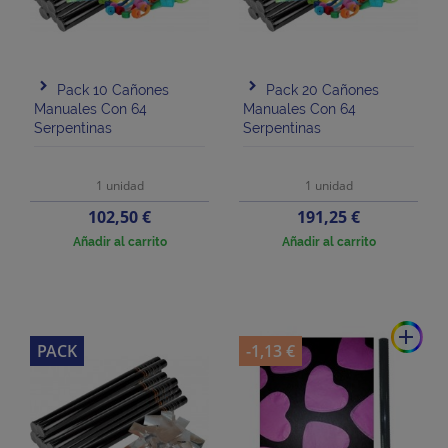
Pack 10 Cañones
Pack 20 Cañones
Manuales Con 64
Manuales Con 64
Serpentinas
Serpentinas
1 unidad
1 unidad
Precio
Precio
102,50 €
191,25 €
Añadir al carrito
Añadir al carrito
add
PACK
-1,13 €