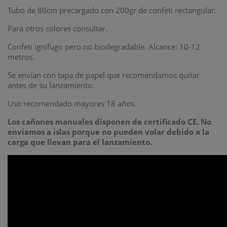
Tubo de 80cm precargado con 200gr de confeti rectangular.
Para otros colores consultar.
Confeti ignífugo pero no biodegradable.
Alcance: 10-12
metros.
Se envían con tapa de papel que recomendamos quitar
antes de su lanzamiento.
Uso recomendado mayores 18 años.
Los cañones manuales disponen de certificado CE. No
enviamos a islas porque no pueden volar debido a la
carga que llevan para el lanzamiento.