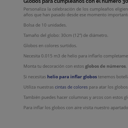
Globos para cumpleaños con el número 3
Personaliza la celebración de los cumpleaños eligie
años que han pasado desde ese momento important
Bolsa de 10 unidades.
Tamaño del globo: 30cm (12”) de diámetro.
Globos en colores surtidos.
Necesita 0.015 m3 de helio para inflarlo completam
Monta tu decoración con estos
globos de números
Si necesitas
helio para inflar globos
tenemos botella
Utiliza nuestras
cintas de colores
para atar los globos
También puedes hacer columnas y arcos con estos g
Para inflar los globos con aire visita nuestro apartad