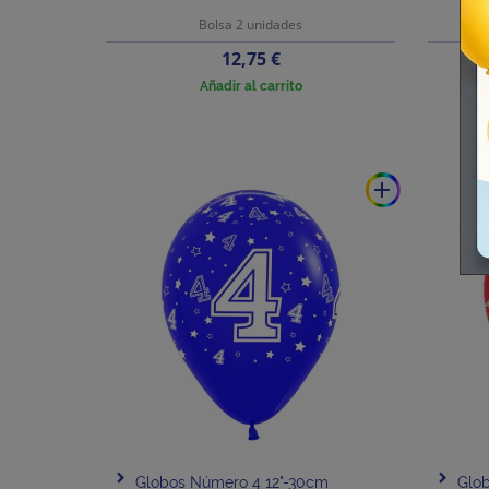
Bolsa 2 unidades
Precio
12,75 €
Añadir al carrito
add
Globos Número 4 12"-30cm
Glo