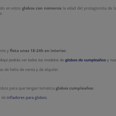
0
ndo en estos
globos con números
la edad del protagonista de la
e.
ente y
flota unas 18-24h
en interior.
.
Aquí podrás ver todos los modelos de
globos de cumpleaños
y nue
s de helio de venta y de alquiler.
.
lobos para que tengan temática
globos cumpleaños
.
o de
infladores para globos
.