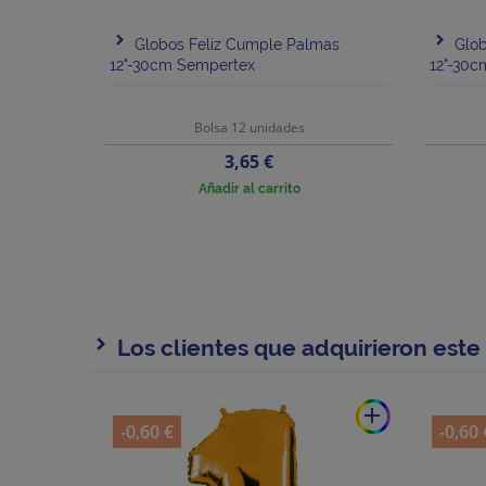
Globos Feliz Cumple Palmas
Glob
12"-30cm Sempertex
12"-30
Bolsa 12 unidades
Precio
3,65 €
Añadir al carrito
Los clientes que adquirieron est
add
-0,60 €
-0,60 