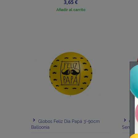
Precio
3,65 €
Añadir al carrito
Globos Feliz Día Papá 3'-90cm
Glob
Balloonia
Semper