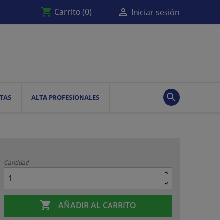
shopping_cart

Carrito
(0)
Iniciar sesión

TAS
ALTA PROFESIONALES
Cantidad

AÑADIR AL CARRITO