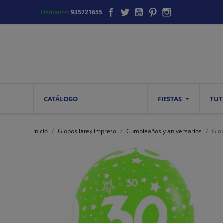
Facebook
Twitter
YouTube
Pinterest
Instagram
Llámanos:
935721655
CATÁLOGO
FIESTAS
TUT
Inicio
Globos látex impreso
Cumpleaños y aniversarios
Glo