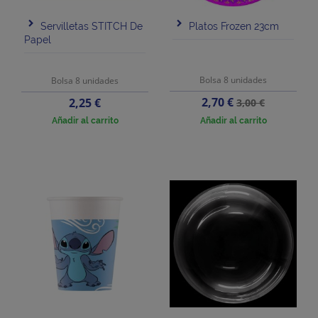
Servilletas STITCH De
Platos Frozen 23cm
Papel
Bolsa 8 unidades
Bolsa 8 unidades
Precio
Precio
Precio
2,70 €
2,25 €
3,00 €
base
Añadir al carrito
Añadir al carrito