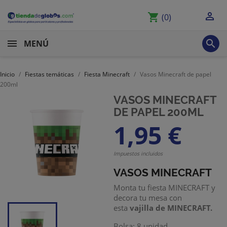

shopping_cart
(0)

MENÚ
Inicio
Fiestas temáticas
Fiesta Minecraft
Vasos Minecraft de papel
200ml
VASOS MINECRAFT
DE PAPEL 200ML
1,95 €
Impuestos incluidos
VASOS MINECRAFT
Monta tu fiesta MINECRAFT y
decora tu mesa con
esta
vajilla de MINECRAFT.
Bolsa: 8 unidad