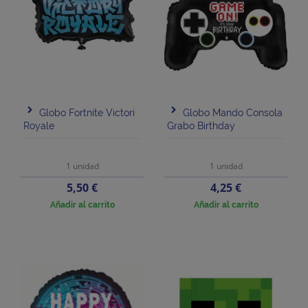
Globo Fortnite Victori
Globo Mando Consola
Royale
Grabo Birthday
1 unidad
1 unidad
Precio
Precio
5,50 €
4,25 €
Añadir al carrito
Añadir al carrito