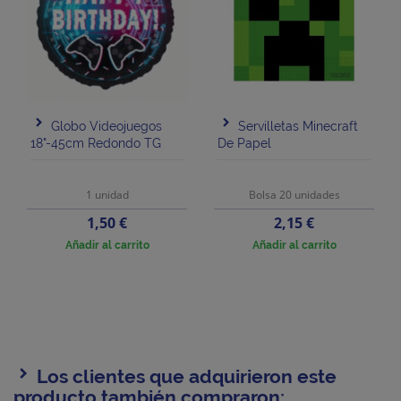
Globo Videojuegos
Servilletas Minecraft
18"-45cm Redondo TG
De Papel
1 unidad
Bolsa 20 unidades
Precio
Precio
1,50 €
2,15 €
Añadir al carrito
Añadir al carrito
Los clientes que adquirieron este
producto también compraron: