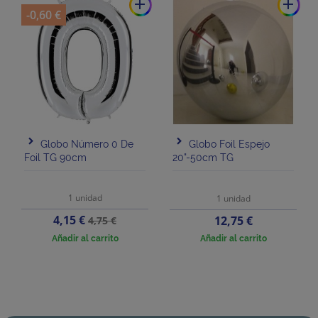
add
add
-0,60 €
Globo Número 0 De
Globo Foil Espejo
Foil TG 90cm
20"-50cm TG
1 unidad
1 unidad
Precio
Precio
4,15 €
Precio
12,75 €
4,75 €
base
Añadir al carrito
Añadir al carrito