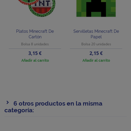
Platos Minecraft De
Servilletas Minecraft De
Cartón
Papel
Bolsa 8 unidades
Bolsa 20 unidades
Precio
Precio
3,15 €
2,15 €
Añadir al carrito
Añadir al carrito
6 otros productos en la misma
categoría: