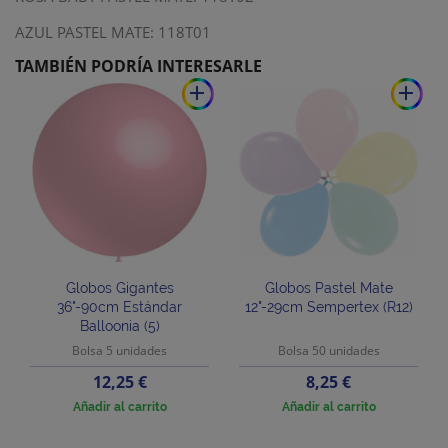
AZUL PASTEL MATE: 118T01
TAMBIÉN PODRÍA INTERESARLE
add
add
Globos Gigantes
Globos Pastel Mate
36"-90cm Estándar
12"-29cm Sempertex (R12)
Balloonia (5)
Bolsa 5 unidades
Bolsa 50 unidades
Precio
Precio
12,25 €
8,25 €
Añadir al carrito
Añadir al carrito