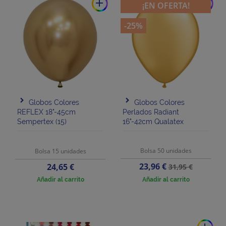
add
add
¡EN OFERTA!
-25%
Globos Colores
Globos Colores
REFLEX 18"-45cm
Perlados Radiant
Sempertex (15)
16"-42cm Qualatex
Bolsa 50 unidades
Bolsa 15 unidades
Precio
Precio
Precio
23,96 €
24,65 €
31,95 €
base
Añadir al carrito
Añadir al carrito