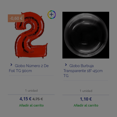
add
-0,60 €
Globo Número 2 De
Globo Burbuja
Foil TG 90cm
Transparente 18"-45cm
TG
1 unidad
1 unidad
Precio
Precio
4,15 €
Precio
1,10 €
4,75 €
base
Añadir al carrito
Añadir al carrito