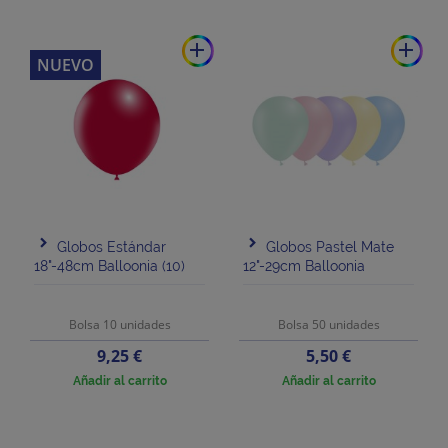
add
add
NUEVO
Globos Estándar
Globos Pastel Mate
18"-48cm Balloonia (10)
12"-29cm Balloonia
Bolsa 10 unidades
Bolsa 50 unidades
Precio
Precio
9,25 €
5,50 €
Añadir al carrito
Añadir al carrito