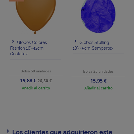
Globos Colores
Globos Stuffing
Fashion 16"-42cm
18"-45cm Sempertex
Qualatex
Bolsa 50 unidades
Bolsa 25 unidades
Precio
Precio
19,88 €
Precio
15,95 €
26,50 €
base
Añadir al carrito
Añadir al carrito
Los clientes que adquirieron este