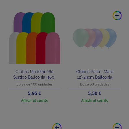
add
Globos Modelar 260
Globos Pastel Mate
Surtido Balloonia (100)
12"-29cm Balloonia
Bolsa de 100 unidades
Bolsa 50 unidades
Precio
Precio
5,95 €
5,50 €
Añadir al carrito
Añadir al carrito
add
add