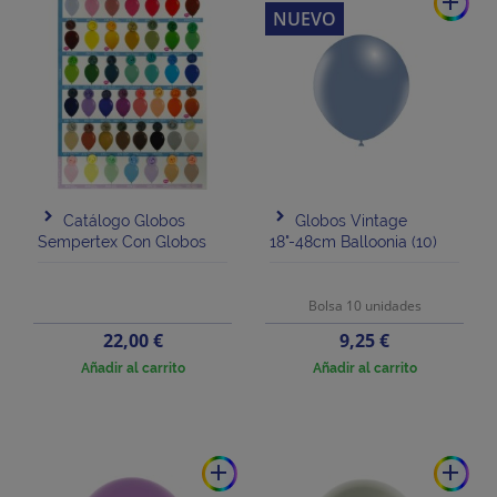
add
NUEVO
Catálogo Globos
Globos Vintage
Sempertex Con Globos
18"-48cm Balloonia (10)
Bolsa 10 unidades
Precio
Precio
22,00 €
9,25 €
Añadir al carrito
Añadir al carrito
add
add