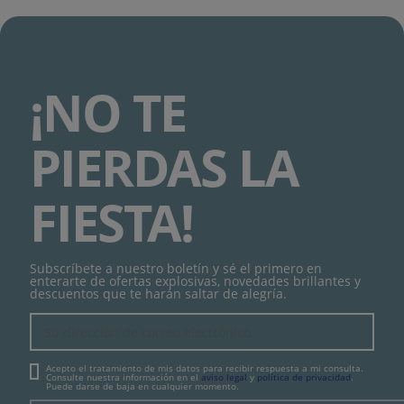
¡NO TE
PIERDAS LA
FIESTA!
Subscríbete a nuestro boletín y sé el primero en
enterarte de ofertas explosivas, novedades brillantes y
descuentos que te harán saltar de alegría.
Acepto el tratamiento de mis datos para recibir respuesta a mi consulta.
Consulte nuestra información en el
aviso legal
y
política de privacidad
.
Puede darse de baja en cualquier momento.