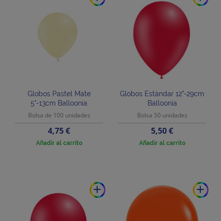
Globos Pastel Mate
Globos Estándar 12"-29cm
5"-13cm Balloonia
Balloonia
Bolsa de 100 unidades
Bolsa 50 unidades
Precio
Precio
4,75 €
5,50 €
Añadir al carrito
Añadir al carrito
add
add