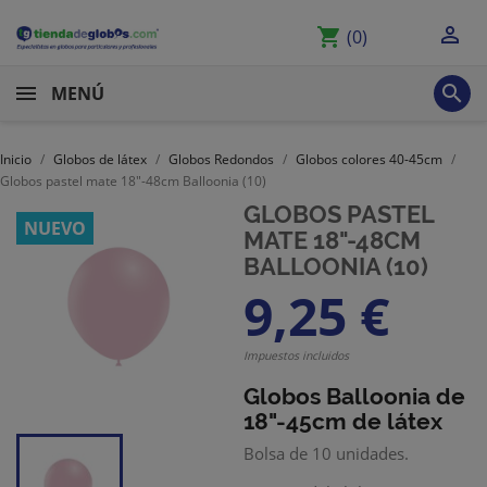

shopping_cart
(0)

MENÚ
Inicio
Globos de látex
Globos Redondos
Globos colores 40-45cm
Globos pastel mate 18"-48cm Balloonia (10)
GLOBOS PASTEL
NUEVO
MATE 18"-48CM
BALLOONIA (10)
9,25 €
Impuestos incluidos
Globos Balloonia
de
18"-45cm de látex
Bolsa de 10 unidades.